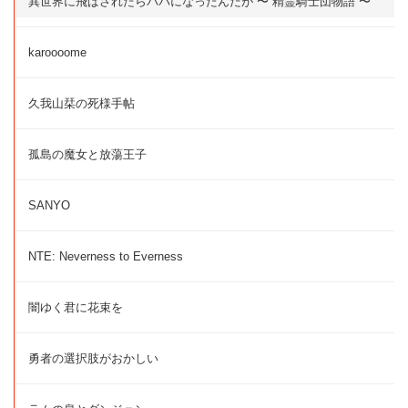
異世界に飛ばされたらパパになったんだが 〜 精霊騎士団物語 〜
karoooome
久我山栞の死様手帖
孤島の魔女と放蕩王子
SANYO
NTE: Neverness to Everness
闇ゆく君に花束を
勇者の選択肢がおかしい