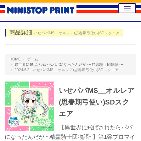
Toggle
naviga
商品詳細
いせパパMS__オルレア(思春期弓使い)SDスクエア
HOME
ゲーム
異世界に飛ばされたらパパになったんだが 〜 精霊騎士団物語 〜
2024/6/3 - いせパパMS__オルレア(思春期弓使い)SDスクエア
いせパパMS__オルレア
(思春期弓使い)SDスク
エア
【異世界に飛ばされたらパパ
になったんだが ~精霊騎士団物語~】第1弾ブロマイ