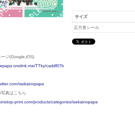
サイズ
正方形シール
ジ(Google,iOS)
isepapa.onelink.me/TTky/caddf07b
twitter.com/isekainopapa
の写真はこちら
ministop-print.com/products/categories/isekainopapa