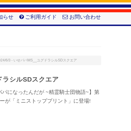
知らせ
ご利用ガイド
お問い合わせ
024/6/3 - いせパパMS__ユグドラシルSDスクエア
ドラシルSDスクエア
パになったんだが ~精霊騎士団物語~】第
ーが「ミニストッププリント」に登場!