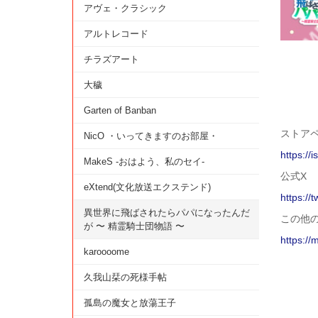
アヴェ・クラシック
アルトレコード
チラズアート
大穢
Garten of Banban
ストアペー
NicO ・いってきますのお部屋・
https://
MakeS -おはよう、私のセイ-
公式X
eXtend(文化放送エクステンド)
https://
異世界に飛ばされたらパパになったんだ
この他
が 〜 精霊騎士団物語 〜
https://
karoooome
久我山栞の死様手帖
孤島の魔女と放蕩王子