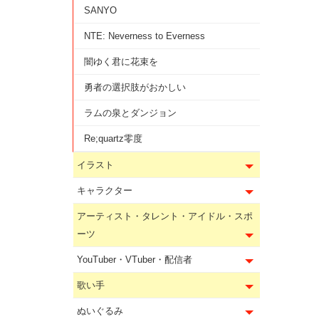
SANYO
NTE: Neverness to Everness
闇ゆく君に花束を
勇者の選択肢がおかしい
ラムの泉とダンジョン
Re;quartz零度
イラスト
キャラクター
アーティスト・タレント・アイドル・スポ
ーツ
YouTuber・VTuber・配信者
歌い手
ぬいぐるみ