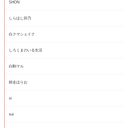
SHON
しらほし卯乃
白クマシェイク
しろくまのいる生活
白駒マル
師走ほりお
si
sui