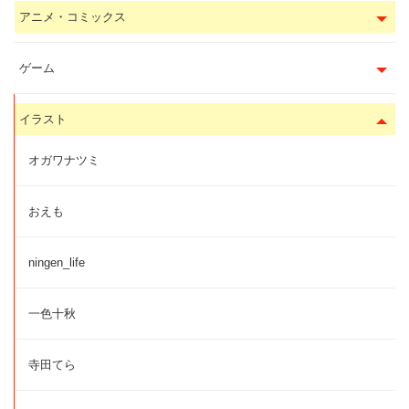
アニメ・コミックス
ゲーム
イラスト
オガワナツミ
おえも
ningen_life
一色十秋
寺田てら