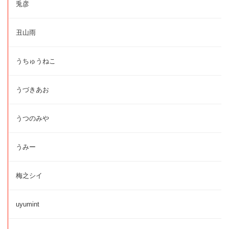
兎彦
丑山雨
うちゅうねこ
うづきあお
うつのみや
うみー
梅之シイ
uyumint