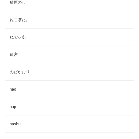
猫原のし
ねこぽた。
ねでぃあ
錬宮
のだかおり
hao
haji
hashu