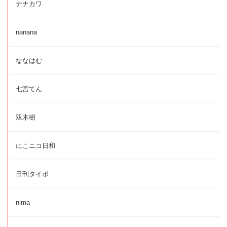
ナナカワ
nanana
ななはむ
七宮てん
双木樹
にこニコ日和
日刊タイポ
nima