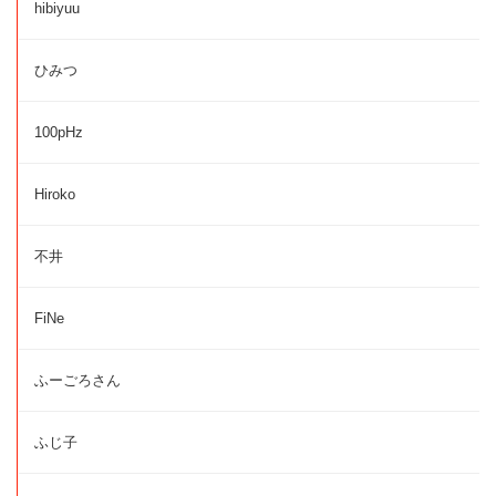
hibiyuu
ひみつ
100pHz
Hiroko
不井
FiNe
ふーごろさん
ふじ子