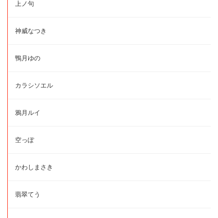
上ノ句
神威なつき
鴨月ゆの
カラシソエル
鴉月ルイ
空っぽ
かわしまさき
翡翠てう