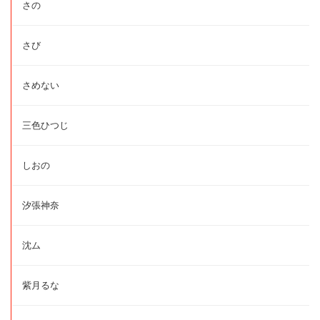
さの
さび
さめない
三色ひつじ
しおの
汐張神奈
沈ム
紫月るな