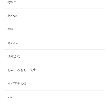
aya.m
あやた
ayu
ぁゎぃ。
淡水ふな
あんころもちこ先生
イグアナ大佐
ico