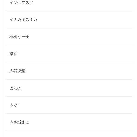
イソベマスヲ
イナガキスミカ
稲穂うー子
指宿
入谷凌埜
ゐろの
うぐ~
うさ城まに