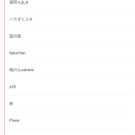
原田ちあき
ハラダミユキ
遥川遊
haruchan
晴のちsakana
p19
柊
Pione