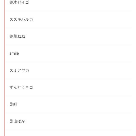
鈴木セイゴ
スズキハルカ
鈴華ねね
smile
スミアヤカ
ずんどうネコ
染町
染山ゆか