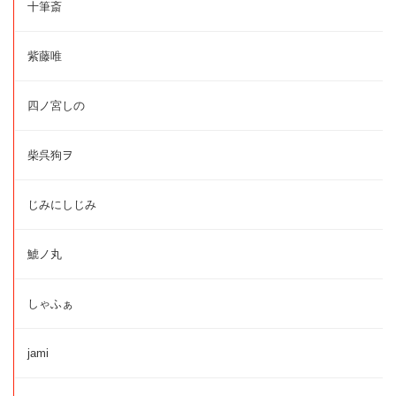
十筆斎
紫藤唯
四ノ宮しの
柴呉狗ヲ
じみにしじみ
鯱ノ丸
しゃふぁ
jami