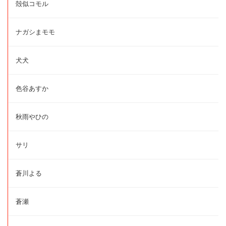
殻似コモル
ナガシまモモ
犬犬
色谷あすか
秋雨やひの
サリ
蒼川よる
蒼瀬