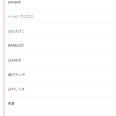
pasoputi
ハッピ~ワニワニ
はなえぴこ
BANILIZO
はねゆき
歯のマンガ
はやしうき
晴夏