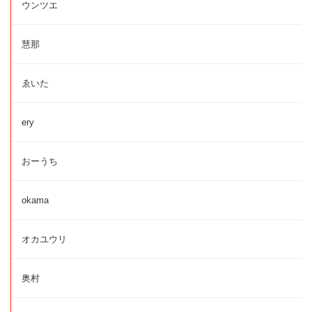
ウンツエ
慧那
ゑいた
ery
おーうち
okama
オカユウリ
奥村