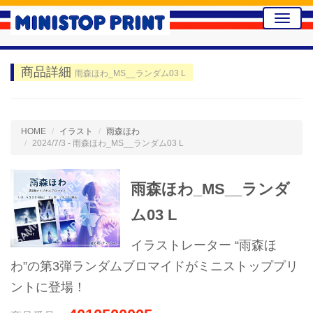
Toggle
naviga
商品詳細
雨森ほわ_MS__ランダム03 L
HOME
イラスト
雨森ほわ
2024/7/3 - 雨森ほわ_MS__ランダム03 L
雨森ほわ_MS__ランダ
ム03 L
イラストレーター “雨森ほ
わ”の第3弾ランダムブロマイドがミニストッププリ
ントに登場！