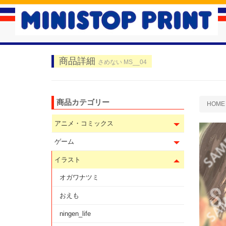
商品詳細
さめない MS__04
商品カテゴリー
HOME
アニメ・コミックス
ゲーム
イラスト
オガワナツミ
おえも
ningen_life