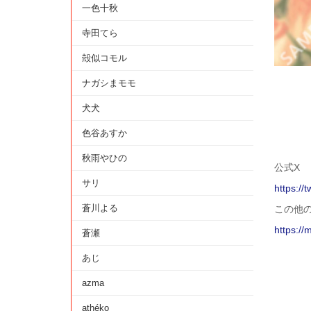
一色十秋
寺田てら
殻似コモル
ナガシまモモ
犬犬
色谷あすか
秋雨やひの
公式X
サリ
https://
蒼川よる
この他
https://
蒼瀬
あじ
azma
athéko