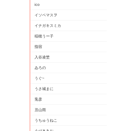
ico
イソベマスヲ
イナガキスミカ
稲穂うー子
指宿
入谷凌埜
ゐろの
うぐ~
うさ城まに
兎彦
丑山雨
うちゅうねこ
うづきあお