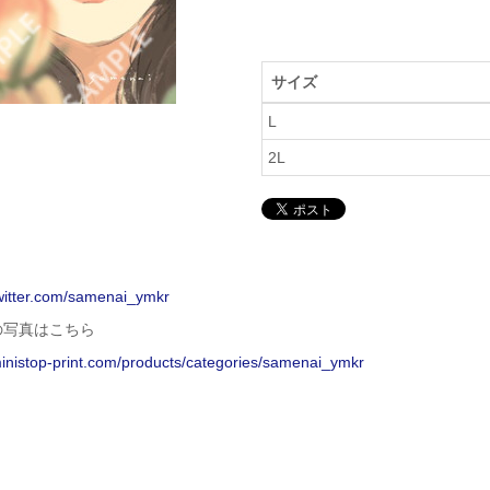
サイズ
L
2L
twitter.com/samenai_ymkr
の写真はこちら
ministop-print.com/products/categories/samenai_ymkr