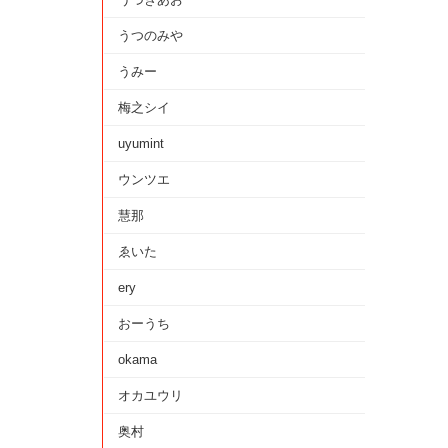
うつのみや
うみー
梅之シイ
uyumint
ウンツエ
慧那
ゑいた
ery
おーうち
okama
オカユウリ
奥村