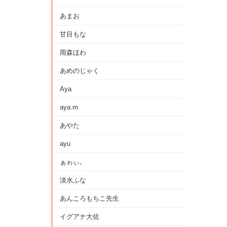
あまお
甘目もな
雨森ほわ
あめのじゃく
Aya
aya.m
あやた
ayu
ぁゎぃ。
淡水ふな
あんころもちこ先生
イグアナ大佐