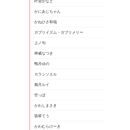
叶望かなと
かにあじちゃん
かねひさ和哉
ガブリイズム・ガブリメリー
上ノ句
神威なつき
鴨月ゆの
カラシソエル
鴉月ルイ
空っぽ
かわしまさき
翡翠てう
かわむらけーき