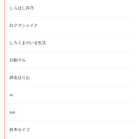
しらほし卯乃
白クマシェイク
しろくまのいる生活
白駒マル
師走ほりお
si
sui
鈴木セイゴ