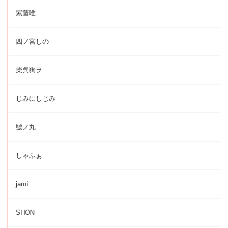
紫藤唯
四ノ宮しの
柴呉狗ヲ
じみにしじみ
鯱ノ丸
しゃふぁ
jami
SHON