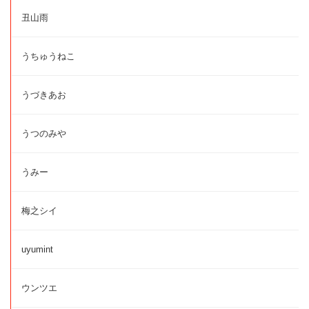
丑山雨
うちゅうねこ
うづきあお
うつのみや
うみー
梅之シイ
uyumint
ウンツエ