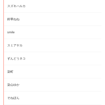
スズキハルカ
鈴華ねね
smile
スミアヤカ
ずんどうネコ
染町
染山ゆか
そねぽん