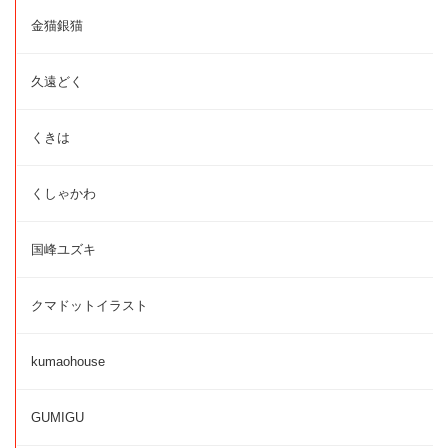
金猫銀猫
久遠どく
くきは
くしゃかわ
国峰ユズキ
クマドットイラスト
kumaohouse
GUMIGU