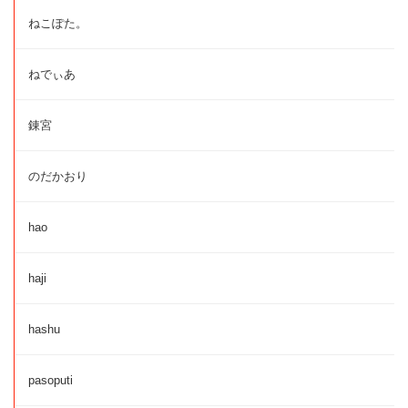
ねこぽた。
ねでぃあ
錬宮
のだかおり
hao
haji
hashu
pasoputi