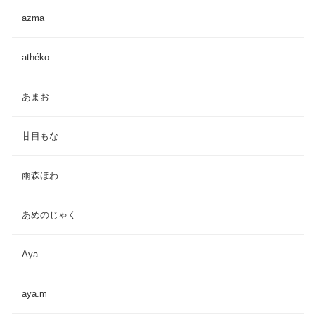
azma
athéko
あまお
甘目もな
雨森ほわ
あめのじゃく
Aya
aya.m