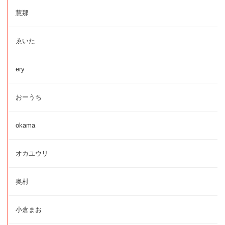
慧那
ゑいた
ery
おーうち
okama
オカユウリ
奥村
小倉まお