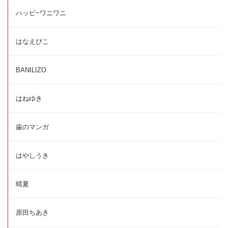
ハッピ~ワニワニ
はなえぴこ
BANILIZO
はねゆき
歯のマンガ
はやしうき
晴夏
原田ちあき