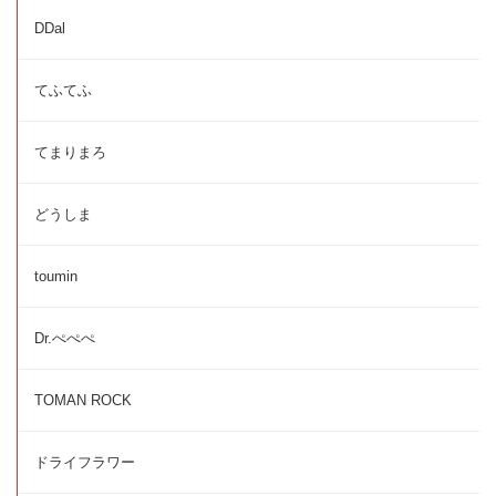
DDal
てふてふ
てまりまろ
どうしま
toumin
Dr.ぺぺぺ
TOMAN ROCK
ドライフラワー