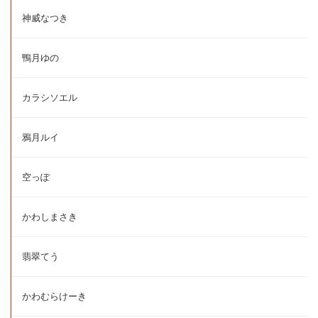
神威なつき
鴨月ゆの
カラシソエル
鴉月ルイ
空っぽ
かわしまさき
翡翠てう
かわむらけーき