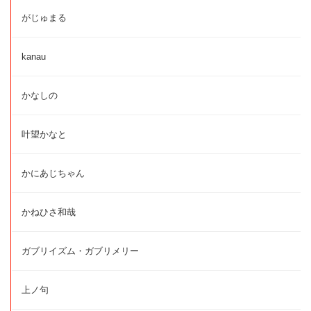
がじゅまる
kanau
かなしの
叶望かなと
かにあじちゃん
かねひさ和哉
ガブリイズム・ガブリメリー
上ノ句