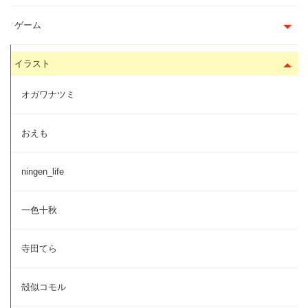
ゲーム
イラスト
オガワナツミ
おえも
ningen_life
一色十秋
寺田てら
殻似コモル