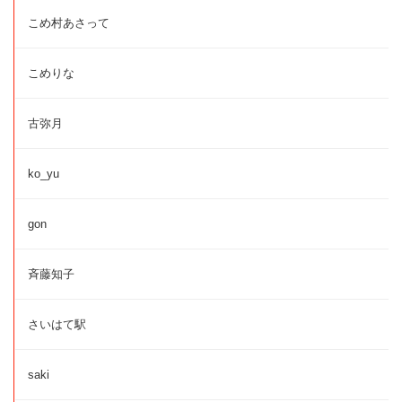
こめ村あさって
こめりな
古弥月
ko_yu
gon
斉藤知子
さいはて駅
saki