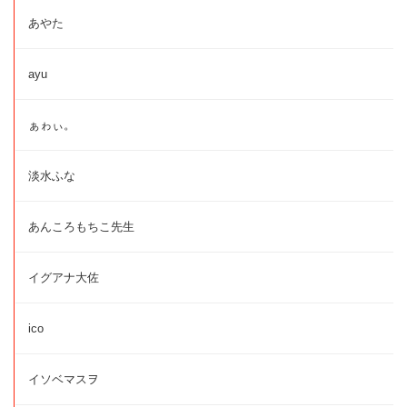
あやた
ayu
ぁゎぃ。
淡水ふな
あんころもちこ先生
イグアナ大佐
ico
イソベマスヲ