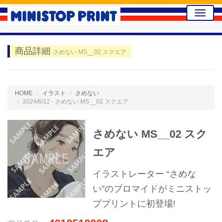
Toggle
naviga
商品詳細
さめない MS__02 スクエア
HOME
イラスト
さめない
2024/6/12 - さめない MS__02 スクエア
さめない MS__02 スク
エア
イラストレーター “さめな
い”のブロマイドがミニストッ
ププリントに初登場!