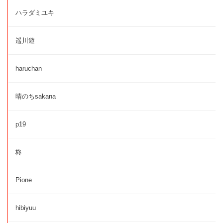
ハラダミユキ
遥川遊
haruchan
晴のちsakana
p19
柊
Pione
hibiyuu