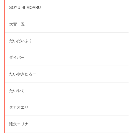
SOYU HI MOARU
大賀一五
だいだいふく
ダイバー
たいやきたろー
たいやく
タカオエリ
滝永エリナ