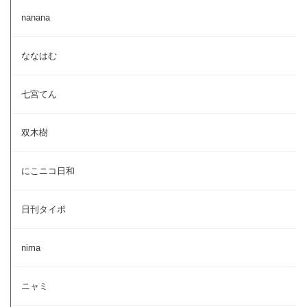
nanana
ななはむ
七宮てん
双木樹
にこニコ日和
日刊タイポ
nima
ニャミ