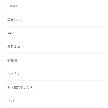
Sakura
佐倉おりこ
saco
皐月まゆり
砂糖薬
さとろく
殺人犯に恋した僕
さの