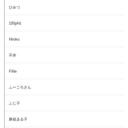
ひみつ
100pHz
Hiroko
不井
FiNe
ふーごろさん
ふじ子
豚箱ゑる子