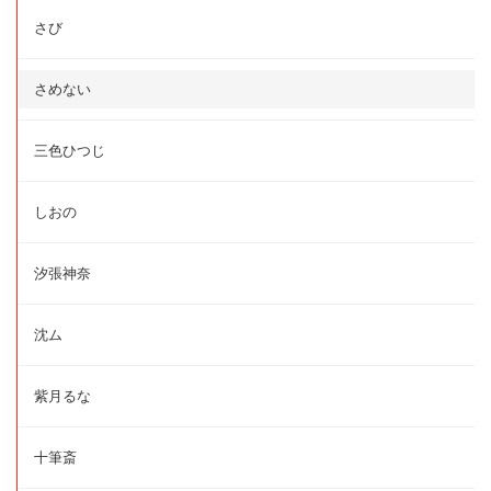
さび
さめない
三色ひつじ
しおの
汐張神奈
沈ム
紫月るな
十筆斎