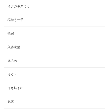
イナガキスミカ
稲穂うー子
指宿
入谷凌埜
ゐろの
うぐ~
うさ城まに
兎彦