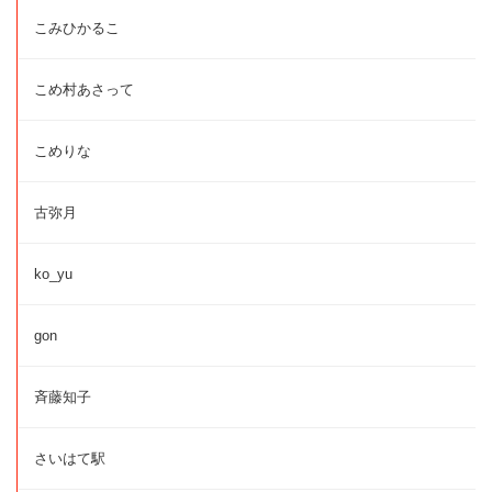
こみひかるこ
こめ村あさって
こめりな
古弥月
ko_yu
gon
斉藤知子
さいはて駅