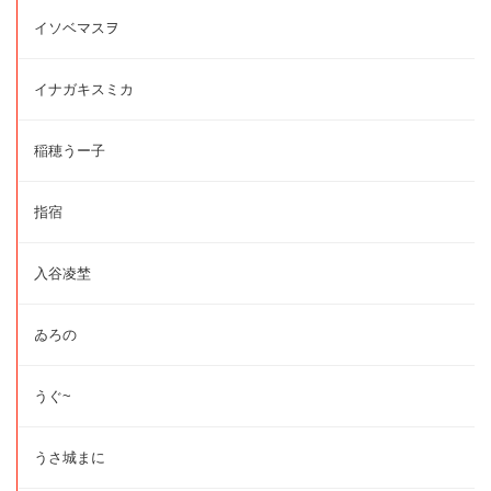
イソベマスヲ
イナガキスミカ
稲穂うー子
指宿
入谷凌埜
ゐろの
うぐ~
うさ城まに