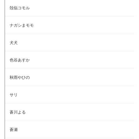
殻似コモル
ナガシまモモ
犬犬
色谷あすか
秋雨やひの
サリ
蒼川よる
蒼瀬