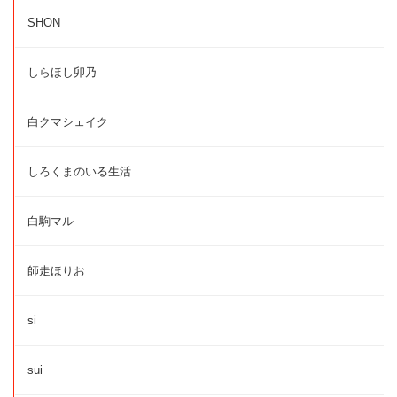
SHON
しらほし卯乃
白クマシェイク
しろくまのいる生活
白駒マル
師走ほりお
si
sui