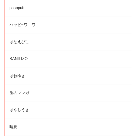
pasoputi
ハッピ~ワニワニ
はなえぴこ
BANILIZO
はねゆき
歯のマンガ
はやしうき
晴夏