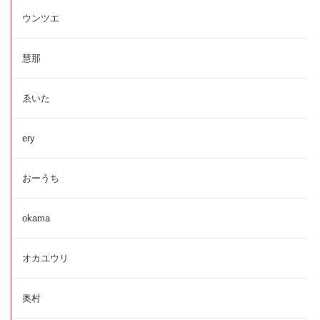
ウンツエ
慧那
ゑいた
ery
おーうち
okama
オカユウリ
奥村