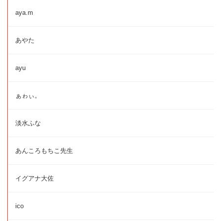
aya.m
あやた
ayu
ぁゎぃ。
淡水ふな
あんころもちこ先生
イグアナ大佐
ico