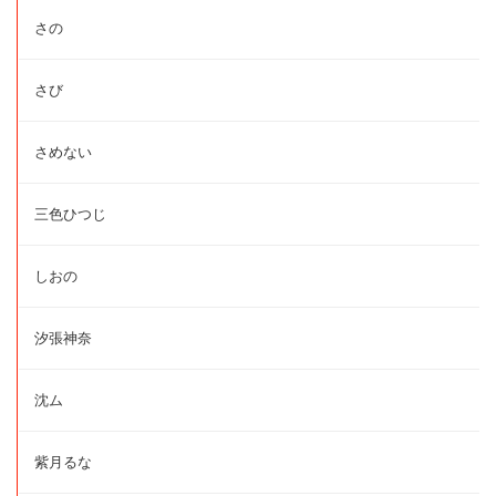
さの
さび
さめない
三色ひつじ
しおの
汐張神奈
沈ム
紫月るな