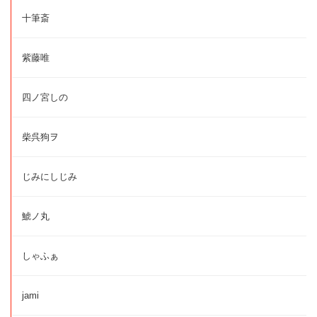
十筆斎
紫藤唯
四ノ宮しの
柴呉狗ヲ
じみにしじみ
鯱ノ丸
しゃふぁ
jami