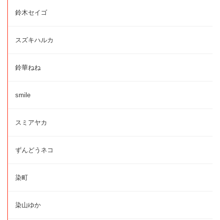
鈴木セイゴ
スズキハルカ
鈴華ねね
smile
スミアヤカ
ずんどうネコ
染町
染山ゆか