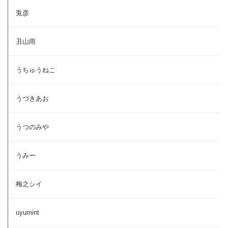
兎彦
丑山雨
うちゅうねこ
うづきあお
うつのみや
うみー
梅之シイ
uyumint