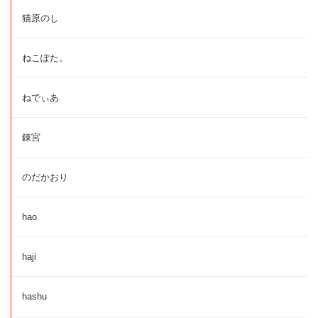
猫原のし
ねこぽた。
ねでぃあ
錬宮
のだかおり
hao
haji
hashu