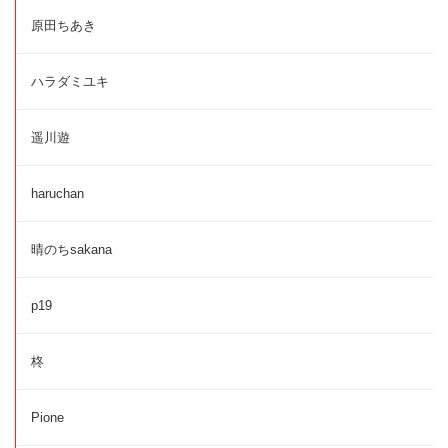
原田ちあき
ハラダミユキ
遥川遊
haruchan
晴のちsakana
p19
柊
Pione