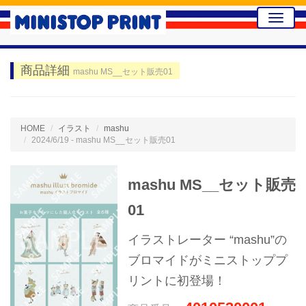
Toggle
naviga
商品詳細
mashu MS__セット販売01
HOME
イラスト
mashu
2024/6/19 - mashu MS__セット販売01
mashu MS__セット販売
01
イラストレーター “mashu”の
ブロマイドがミニストッププ
リントに初登場！