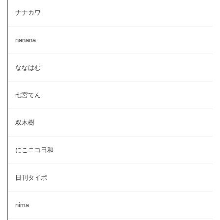
ナナカワ
nanana
ななはむ
七宮てん
双木樹
にこニコ日和
日刊タイポ
nima