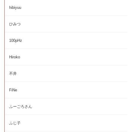
hibiyuu
ひみつ
100pHz
Hiroko
不井
FiNe
ふーごろさん
ふじ子