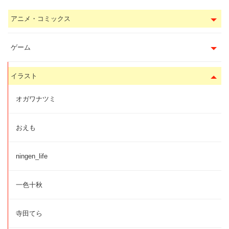
アニメ・コミックス
ゲーム
イラスト
オガワナツミ
おえも
ningen_life
一色十秋
寺田てら