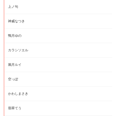
上ノ句
神威なつき
鴨月ゆの
カラシソエル
鴉月ルイ
空っぽ
かわしまさき
翡翠てう