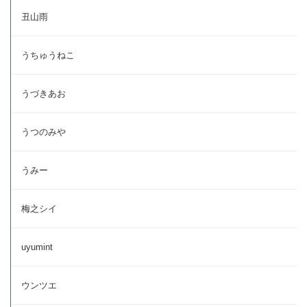
丑山雨
うちゅうねこ
うづきあお
うつのみや
うみー
梅之シイ
uyumint
ウンツエ