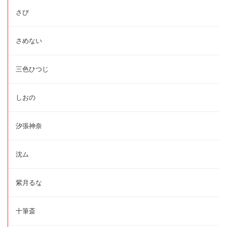
さび
さめない
三色ひつじ
しおの
汐張神奈
沈ム
紫月るな
十筆斎