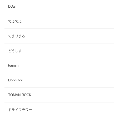
DDal
てふてふ
てまりまろ
どうしま
toumin
Dr.ぺぺぺ
TOMAN ROCK
ドライフラワー