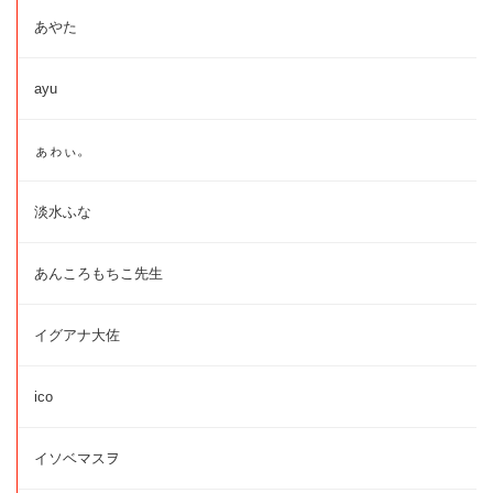
あやた
ayu
ぁゎぃ。
淡水ふな
あんころもちこ先生
イグアナ大佐
ico
イソベマスヲ