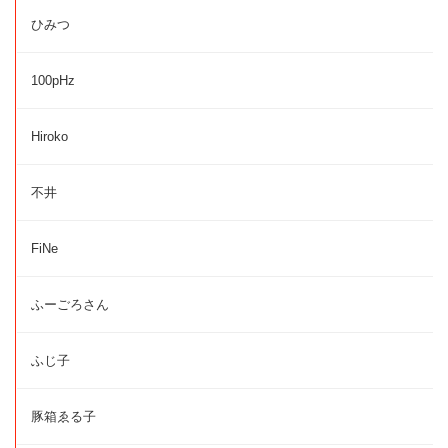
ひみつ
100pHz
Hiroko
不井
FiNe
ふーごろさん
ふじ子
豚箱ゑる子