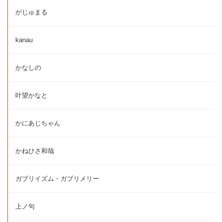
がじゅまる
kanau
かなしの
叶望かなと
かにあじちゃん
かねひさ和哉
ガブリイズム・ガブリメリー
上ノ句