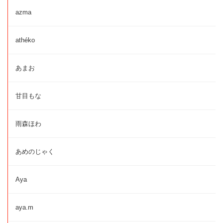
azma
athéko
あまお
甘目もな
雨森ほわ
あめのじゃく
Aya
aya.m