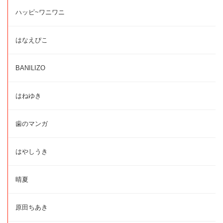
ハッピ~ワニワニ
はなえぴこ
BANILIZO
はねゆき
歯のマンガ
はやしうき
晴夏
原田ちあき