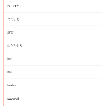
ねこぽた。
ねでぃあ
錬宮
のだかおり
hao
haji
hashu
pasoputi