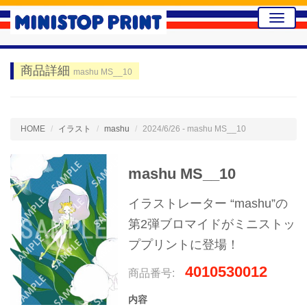
Toggle
naviga
商品詳細
mashu MS__10
HOME
イラスト
mashu
2024/6/26 - mashu MS__10
mashu MS__10
イラストレーター “mashu”の
第2弾ブロマイドがミニストッ
ププリントに登場！
4010530012
商品番号:
内容