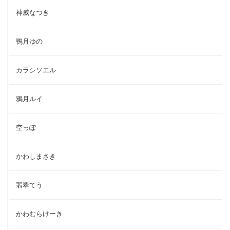
神威なつき
鴨月ゆの
カラシソエル
鴉月ルイ
空っぽ
かわしまさき
翡翠てう
かわむらけーき