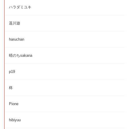
ハラダミユキ
遥川遊
haruchan
晴のちsakana
p19
柊
Pione
hibiyuu