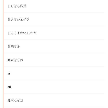
しらほし卯乃
白クマシェイク
しろくまのいる生活
白駒マル
師走ほりお
si
sui
鈴木セイゴ