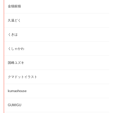
金猫銀猫
久遠どく
くきは
くしゃかわ
国峰ユズキ
クマドットイラスト
kumaohouse
GUMIGU