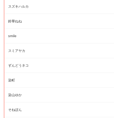
スズキハルカ
鈴華ねね
smile
スミアヤカ
ずんどうネコ
染町
染山ゆか
そねぽん