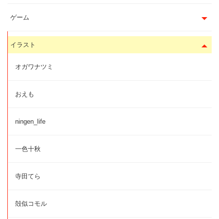
ゲーム
イラスト
オガワナツミ
おえも
ningen_life
一色十秋
寺田てら
殻似コモル