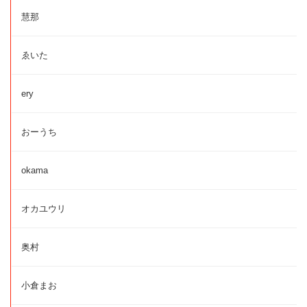
慧那
ゑいた
ery
おーうち
okama
オカユウリ
奥村
小倉まお