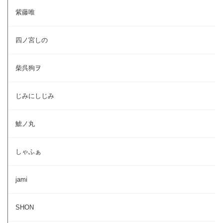
紫藤唯
四ノ宮しの
柴呉狗ヲ
じみにしじみ
鯱ノ丸
しゃふぁ
jami
SHON