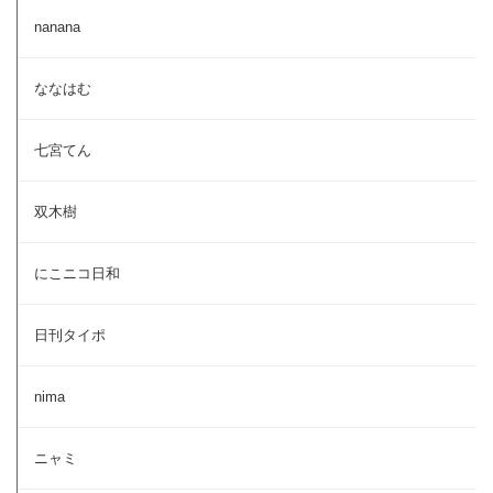
nanana
ななはむ
七宮てん
双木樹
にこニコ日和
日刊タイポ
nima
ニャミ