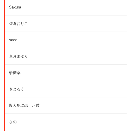
Sakura
佐倉おりこ
saco
皐月まゆり
砂糖薬
さとろく
殺人犯に恋した僕
さの