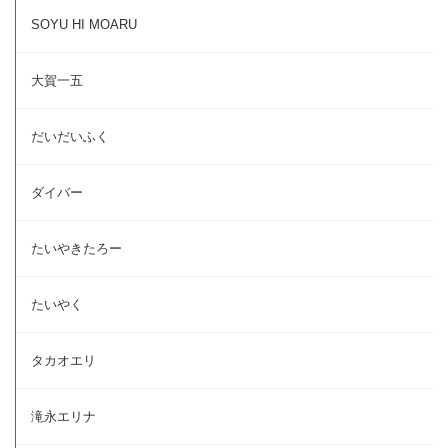
SOYU HI MOARU
大賀一五
だいだいふく
ダイバー
たいやきたろー
たいやく
タカオエリ
滝永エリナ