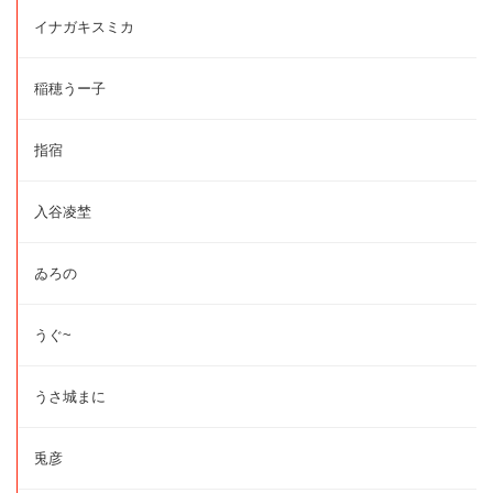
イナガキスミカ
稲穂うー子
指宿
入谷凌埜
ゐろの
うぐ~
うさ城まに
兎彦