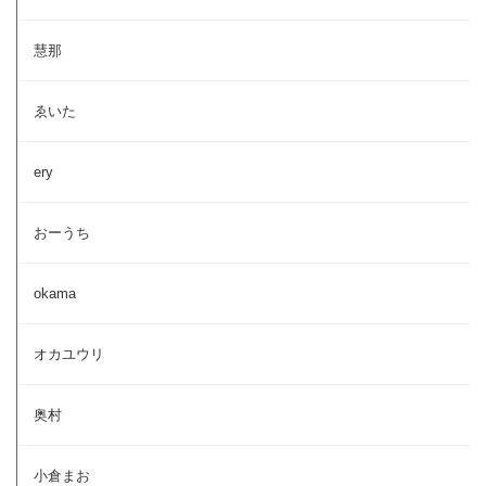
慧那
ゑいた
ery
おーうち
okama
オカユウリ
奥村
小倉まお