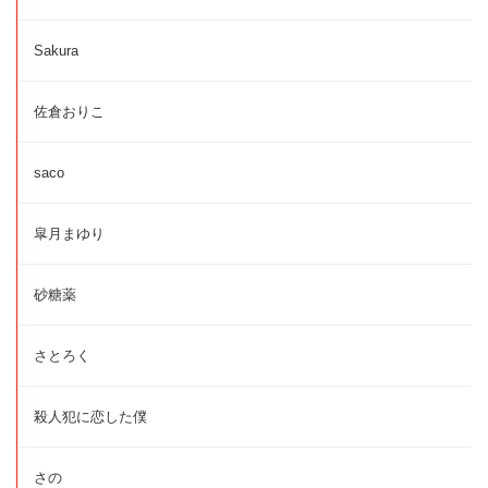
Sakura
佐倉おりこ
saco
皐月まゆり
砂糖薬
さとろく
殺人犯に恋した僕
さの