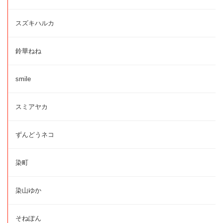
スズキハルカ
鈴華ねね
smile
スミアヤカ
ずんどうネコ
染町
染山ゆか
そねぽん