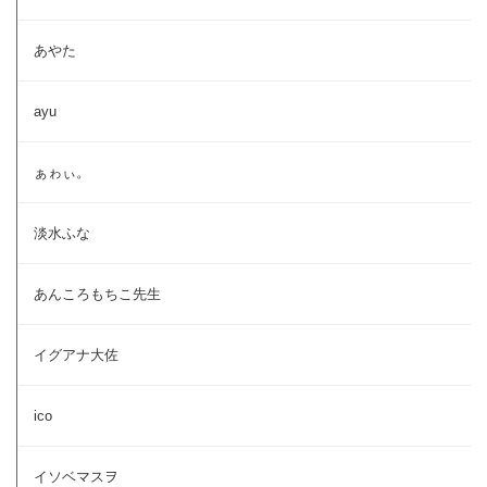
あやた
ayu
ぁゎぃ。
淡水ふな
あんころもちこ先生
イグアナ大佐
ico
イソベマスヲ