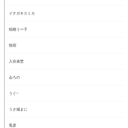
イナガキスミカ
稲穂うー子
指宿
入谷凌埜
ゐろの
うぐ~
うさ城まに
兎彦