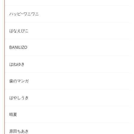
ハッピ~ワニワニ
はなえぴこ
BANILIZO
はねゆき
歯のマンガ
はやしうき
晴夏
原田ちあき