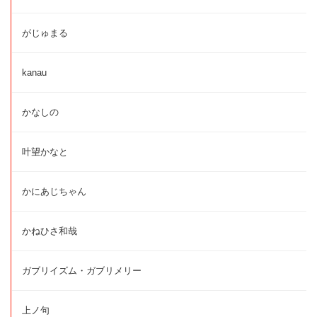
がじゅまる
kanau
かなしの
叶望かなと
かにあじちゃん
かねひさ和哉
ガブリイズム・ガブリメリー
上ノ句