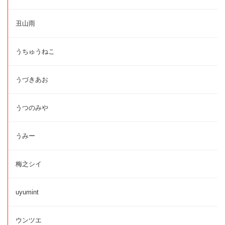
丑山雨
うちゅうねこ
うづきあお
うつのみや
うみー
梅之シイ
uyumint
ウンツエ