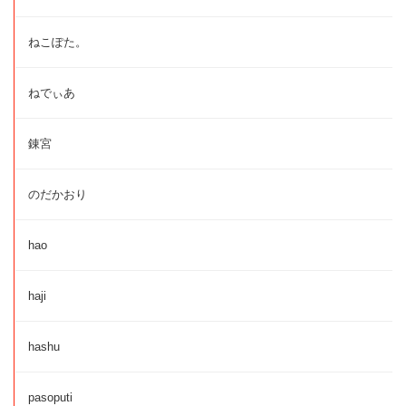
ねこぽた。
ねでぃあ
錬宮
のだかおり
hao
haji
hashu
pasoputi