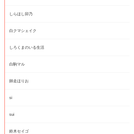
しらほし卯乃
白クマシェイク
しろくまのいる生活
白駒マル
師走ほりお
si
sui
鈴木セイゴ