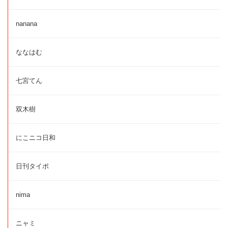
nanana
ななはむ
七宮てん
双木樹
にこニコ日和
日刊タイポ
nima
ニャミ