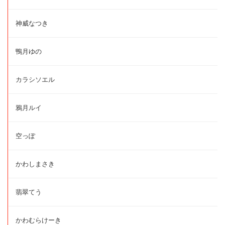
神威なつき
鴨月ゆの
カラシソエル
鴉月ルイ
空っぽ
かわしまさき
翡翠てう
かわむらけーき