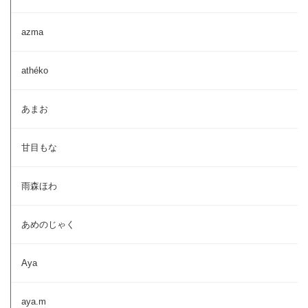
azma
athéko
あまお
甘目もな
雨森ほわ
あめのじゃく
Aya
aya.m