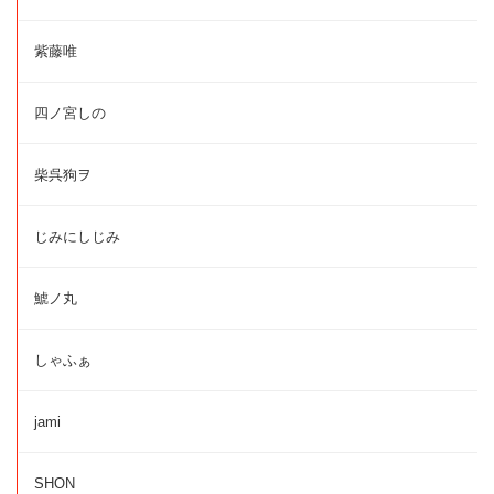
紫藤唯
四ノ宮しの
柴呉狗ヲ
じみにしじみ
鯱ノ丸
しゃふぁ
jami
SHON