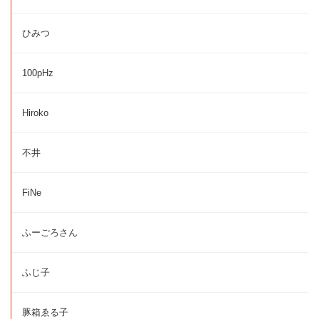
ひみつ
100pHz
Hiroko
不井
FiNe
ふーごろさん
ふじ子
豚箱ゑる子