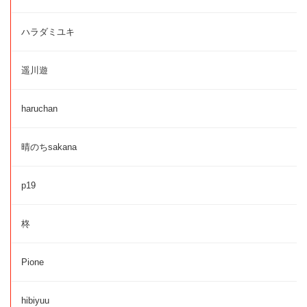
ハラダミユキ
遥川遊
haruchan
晴のちsakana
p19
柊
Pione
hibiyuu