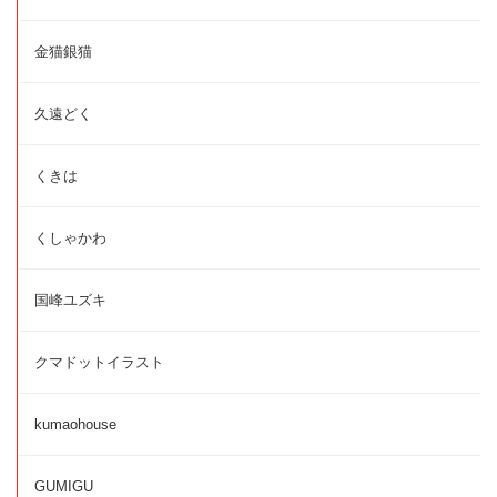
金猫銀猫
久遠どく
くきは
くしゃかわ
国峰ユズキ
クマドットイラスト
kumaohouse
GUMIGU