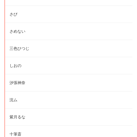
さび
さめない
三色ひつじ
しおの
汐張神奈
沈ム
紫月るな
十筆斎