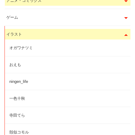
アニメ・コミックス
ゲーム
イラスト
オガワナツミ
おえも
ningen_life
一色十秋
寺田てら
殻似コモル