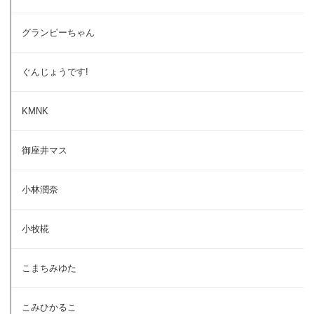
グランピーちゃん
ぐんじょうです!
KMNK
御座井マス
小林潤奈
小牧椛
こまちみゆた
こみひかるこ