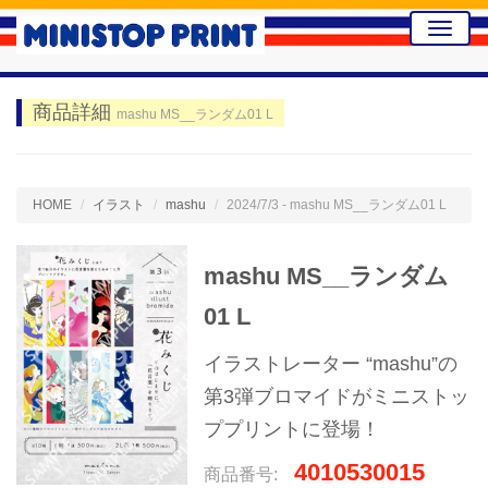
Toggle
naviga
商品詳細
mashu MS__ランダム01 L
HOME
イラスト
mashu
2024/7/3 - mashu MS__ランダム01 L
mashu MS__ランダム
01 L
イラストレーター “mashu”の
第3弾ブロマイドがミニストッ
ププリントに登場！
4010530015
商品番号: