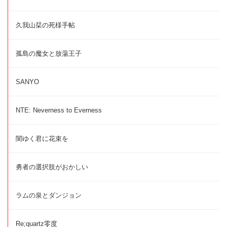
久我山栞の死様手帖
孤島の魔女と放蕩王子
SANYO
NTE: Neverness to Everness
闇ゆく君に花束を
勇者の選択肢がおかしい
ラムの泉とダンジョン
Re;quartz零度