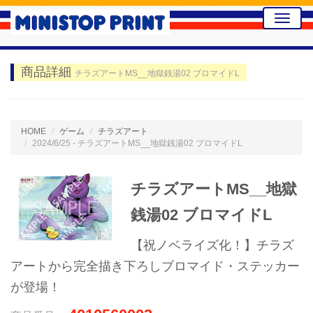
Toggle
naviga
商品詳細
チラズアートMS__地獄銭湯02 ブロマイドL
HOME
ゲーム
チラズアート
2024/6/25 - チラズアートMS__地獄銭湯02 ブロマイドL
チラズアートMS__地獄
銭湯02 ブロマイドL
【祝ノベライズ化！】チラズ
アートから完全描き下ろしブロマイド・ステッカー
が登場！