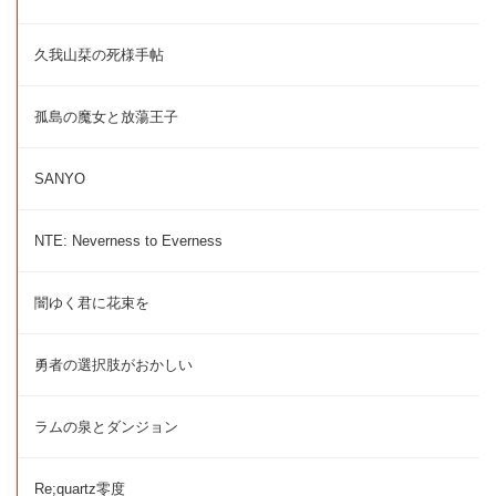
久我山栞の死様手帖
孤島の魔女と放蕩王子
SANYO
NTE: Neverness to Everness
闇ゆく君に花束を
勇者の選択肢がおかしい
ラムの泉とダンジョン
Re;quartz零度