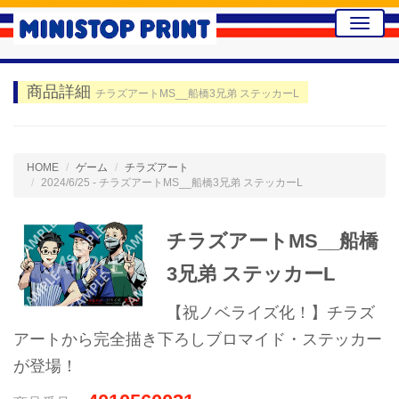
Toggle
naviga
商品詳細
チラズアートMS__船橋3兄弟 ステッカーL
HOME
ゲーム
チラズアート
2024/6/25 - チラズアートMS__船橋3兄弟 ステッカーL
チラズアートMS__船橋
3兄弟 ステッカーL
【祝ノベライズ化！】チラズ
アートから完全描き下ろしブロマイド・ステッカー
が登場！