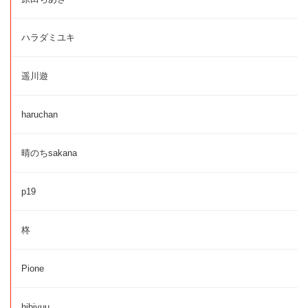
ハラダミユキ
遥川遊
haruchan
晴のちsakana
p19
柊
Pione
hibiyuu