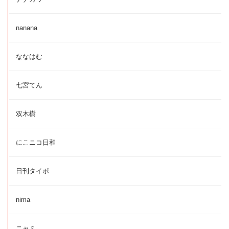
nanana
ななはむ
七宮てん
双木樹
にこニコ日和
日刊タイポ
nima
ニャミ