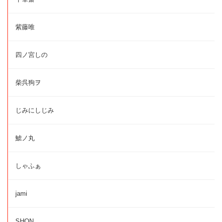
紫藤唯
四ノ宮しの
柴呉狗ヲ
じみにしじみ
鯱ノ丸
しゃふぁ
jami
SHON