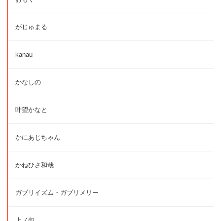
がじゅまる
kanau
かなしの
叶望かなと
かにあじちゃん
かねひさ和哉
ガブリイズム・ガブリメリー
上ノ句