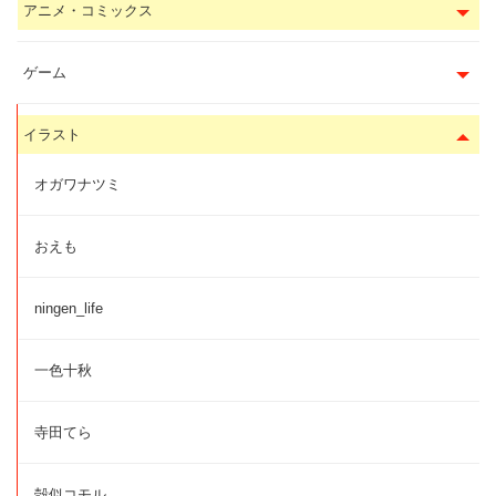
アニメ・コミックス
ゲーム
イラスト
オガワナツミ
おえも
ningen_life
一色十秋
寺田てら
殻似コモル