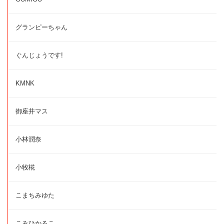
グランピーちゃん
ぐんじょうです!
KMNK
御座井マス
小林潤奈
小牧椛
こまちみゆた
こみひかるこ