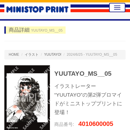
Toggle
naviga
商品詳細
YUUTAYO_MS__05
HOME
イラスト
YUUTAYO!
2024/6/25 - YUUTAYO_MS__05
YUUTAYO_MS__05
イラストレーター
“YUUTAYO”の第2弾ブロマイ
ドがミニストッププリントに
登場！
4010600005
商品番号: