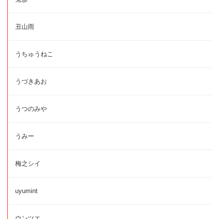
丑山雨
うちゅうねこ
うづきあお
うつのみや
うみー
梅之シイ
uyumint
ウンツエ