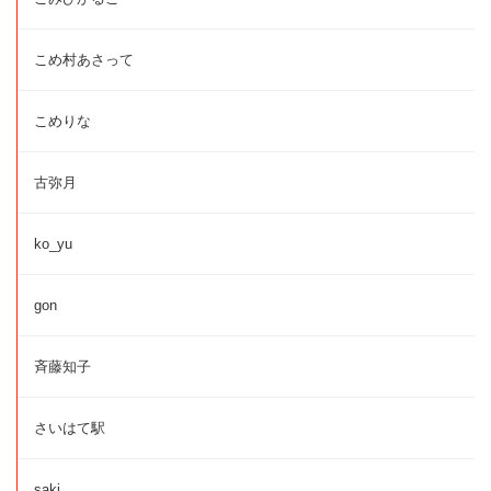
こめ村あさって
こめりな
古弥月
ko_yu
gon
斉藤知子
さいはて駅
saki