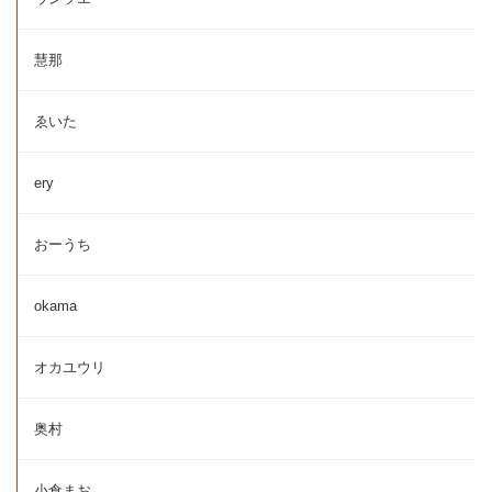
慧那
ゑいた
ery
おーうち
okama
オカユウリ
奥村
小倉まお