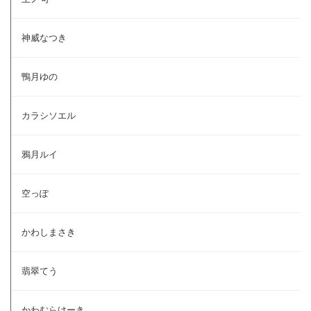
神威なつき
鴨月ゆの
カラシソエル
鴉月ルイ
空っぽ
かわしまさき
翡翠てう
かわむらけーき