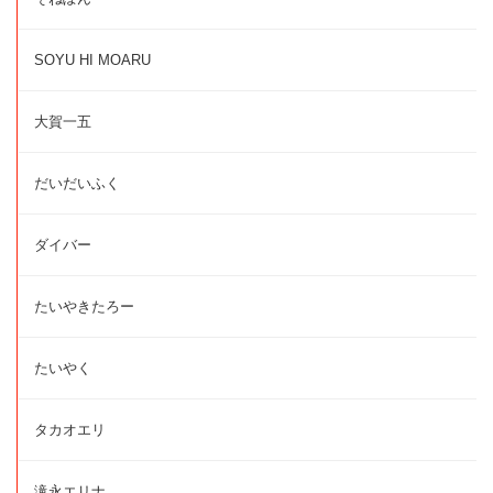
SOYU HI MOARU
大賀一五
だいだいふく
ダイバー
たいやきたろー
たいやく
タカオエリ
滝永エリナ