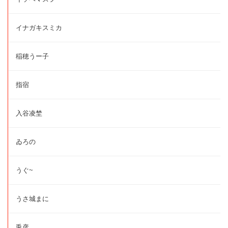
イナガキスミカ
稲穂うー子
指宿
入谷凌埜
ゐろの
うぐ~
うさ城まに
兎彦