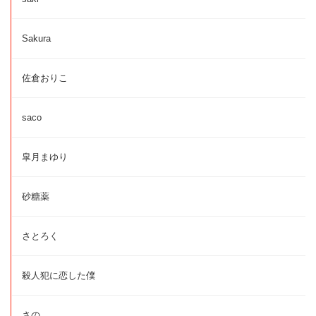
Sakura
佐倉おりこ
saco
皐月まゆり
砂糖薬
さとろく
殺人犯に恋した僕
さの