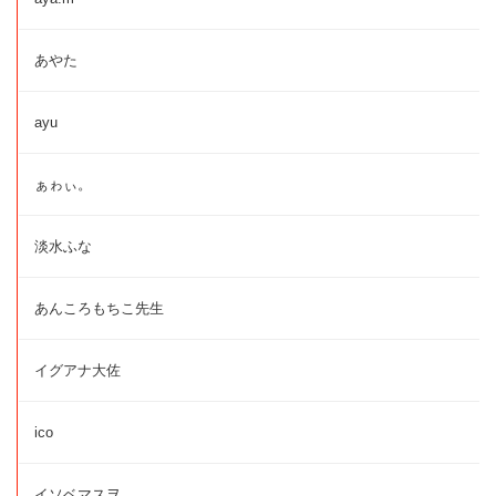
あやた
ayu
ぁゎぃ。
淡水ふな
あんころもちこ先生
イグアナ大佐
ico
イソベマスヲ