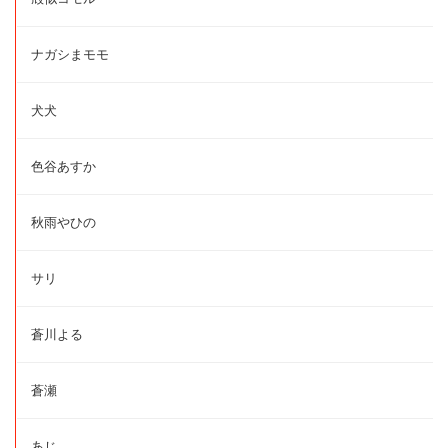
ナガシまモモ
犬犬
色谷あすか
秋雨やひの
サリ
蒼川よる
蒼瀬
あじ