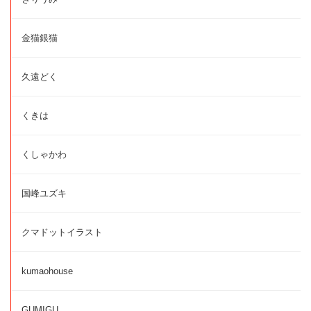
金猫銀猫
久遠どく
くきは
くしゃかわ
国峰ユズキ
クマドットイラスト
kumaohouse
GUMIGU