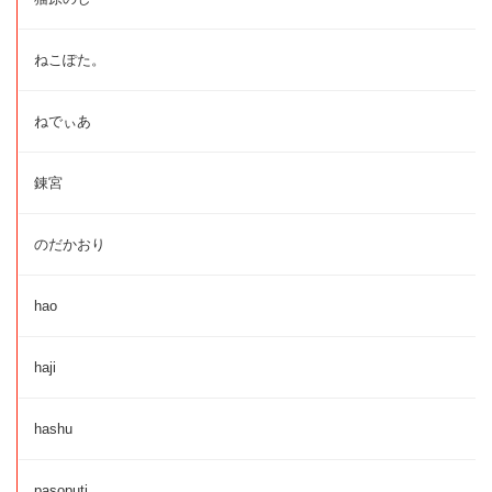
ねこぽた。
ねでぃあ
錬宮
のだかおり
hao
haji
hashu
pasoputi