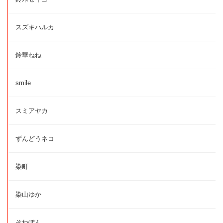
スズキハルカ
鈴華ねね
smile
スミアヤカ
ずんどうネコ
染町
染山ゆか
そねぽん