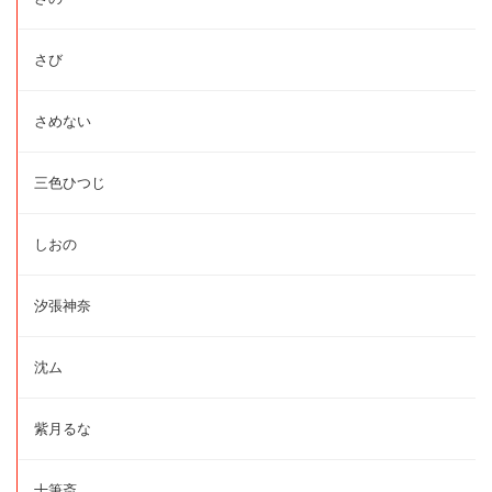
さび
さめない
三色ひつじ
しおの
汐張神奈
沈ム
紫月るな
十筆斎