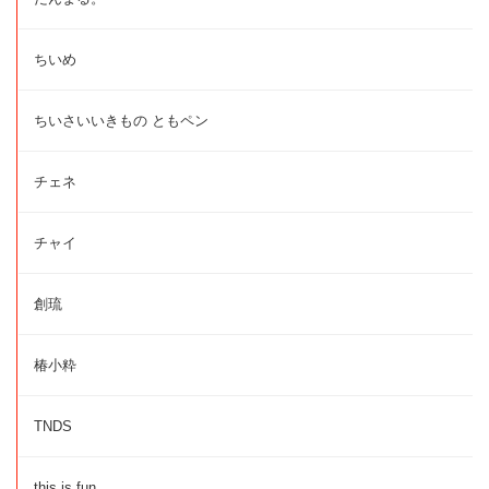
ちいめ
ちいさいいきもの ともペン
チェネ
チャイ
創琉
椿小粋
TNDS
this is fun.