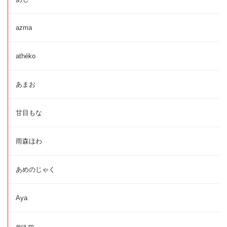
azma
athéko
あまお
甘目もな
雨森ほわ
あめのじゃく
Aya
aya.m