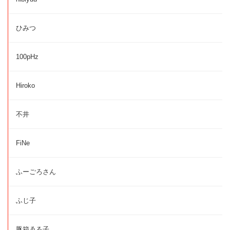
ひみつ
100pHz
Hiroko
不井
FiNe
ふーごろさん
ふじ子
豚箱ゑる子