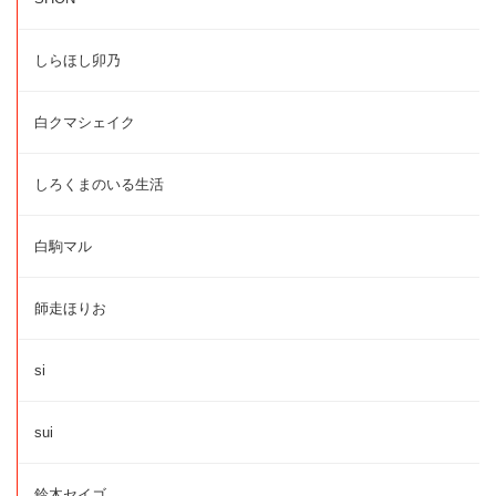
しらほし卯乃
白クマシェイク
しろくまのいる生活
白駒マル
師走ほりお
si
sui
鈴木セイゴ