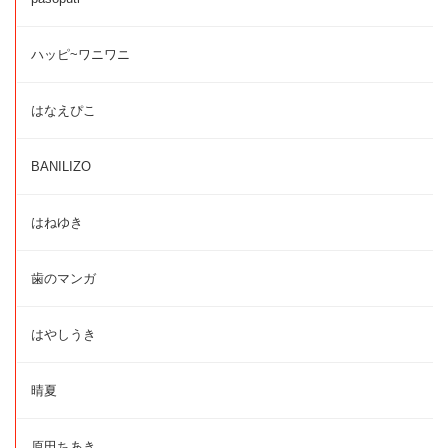
ハッピ~ワニワニ
はなえぴこ
BANILIZO
はねゆき
歯のマンガ
はやしうき
晴夏
原田ちあき