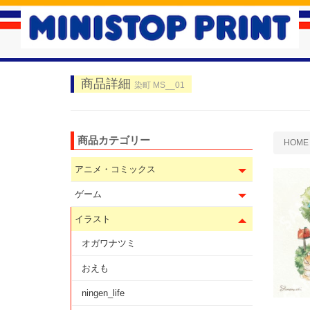
商品詳細
染町 MS__01
商品カテゴリー
HOME
アニメ・コミックス
ゲーム
イラスト
オガワナツミ
おえも
ningen_life