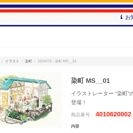
お
イラスト
染町
2024/7/2 - 染町 MS__01
染町 MS__01
イラストレーター “染町
登場！
4010620002
商品番号:
内容