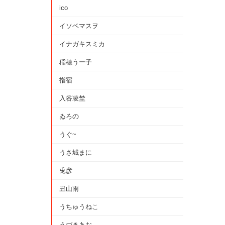
ico
イソベマスヲ
イナガキスミカ
稲穂うー子
指宿
入谷凌埜
ゐろの
うぐ~
うさ城まに
兎彦
丑山雨
うちゅうねこ
うづきあお