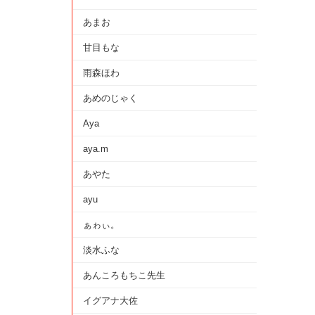
あまお
甘目もな
雨森ほわ
あめのじゃく
Aya
aya.m
あやた
ayu
ぁゎぃ。
淡水ふな
あんころもちこ先生
イグアナ大佐