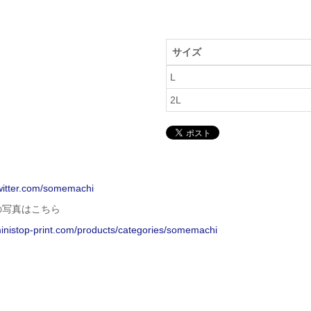
サイズ
L
2L
twitter.com/somemachi
の写真はこちら
ministop-print.com/products/categories/somemachi