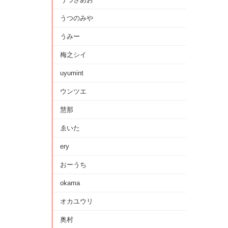
うつのみや
うみー
梅之シイ
uyumint
ウンツエ
慧那
ゑいた
ery
おーうち
okama
オカユウリ
奥村