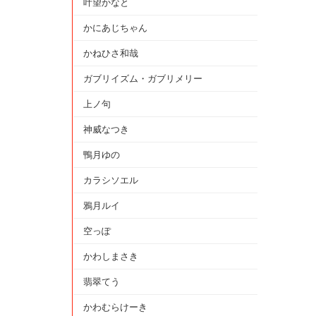
叶望かなと
かにあじちゃん
かねひさ和哉
ガブリイズム・ガブリメリー
上ノ句
神威なつき
鴨月ゆの
カラシソエル
鴉月ルイ
空っぽ
かわしまさき
翡翠てう
かわむらけーき