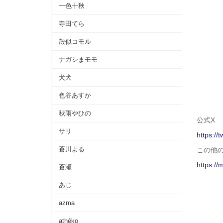
一色十秋
寺田てら
殻似コモル
ナガシまモモ
犬犬
色谷あすか
秋雨やひの
公式X
サリ
https://
蒼川よる
この他
https://
蒼瀬
あじ
azma
athéko