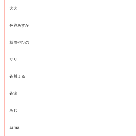
犬犬
色谷あすか
秋雨やひの
サリ
蒼川よる
蒼瀬
あじ
azma