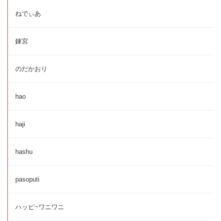
ねでぃあ
錬宮
のだかおり
hao
haji
hashu
pasoputi
ハッピ~ワニワニ