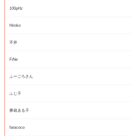
100pHz
Hiroko
不井
FiNe
ふーごろさん
ふじ子
豚箱ゑる子
faracoco