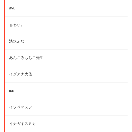
ayu
ぁゎぃ。
淡水ふな
あんころもちこ先生
イグアナ大佐
ico
イソベマスヲ
イナガキスミカ