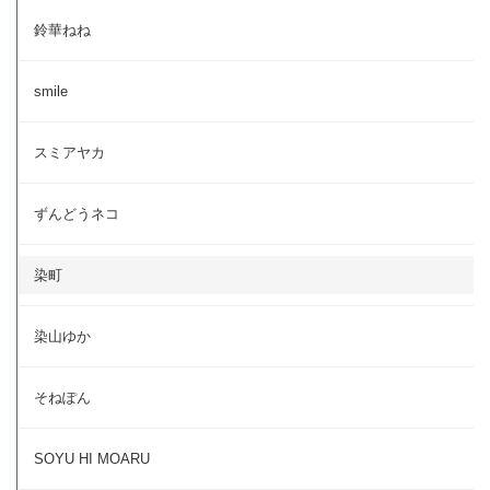
鈴華ねね
smile
スミアヤカ
ずんどうネコ
染町
染山ゆか
そねぽん
SOYU HI MOARU