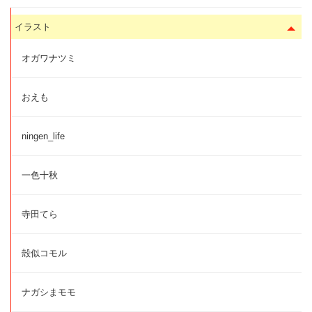
イラスト
オガワナツミ
おえも
ningen_life
一色十秋
寺田てら
殻似コモル
ナガシまモモ