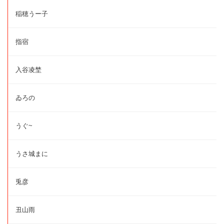
稲穂うー子
指宿
入谷凌埜
ゐろの
うぐ~
うさ城まに
兎彦
丑山雨