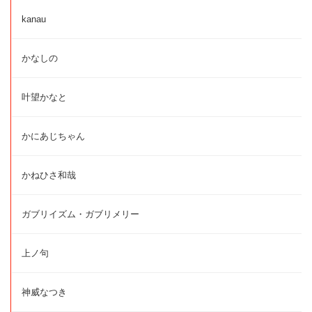
kanau
かなしの
叶望かなと
かにあじちゃん
かねひさ和哉
ガブリイズム・ガブリメリー
上ノ句
神威なつき