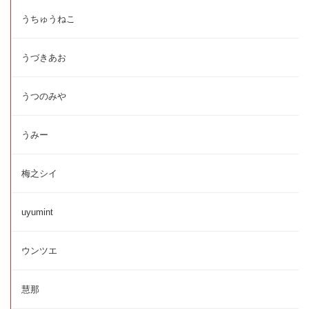
うちゅうねこ
うづきあお
うつのみや
うみー
梅之シイ
uyumint
ウンツエ
慧那