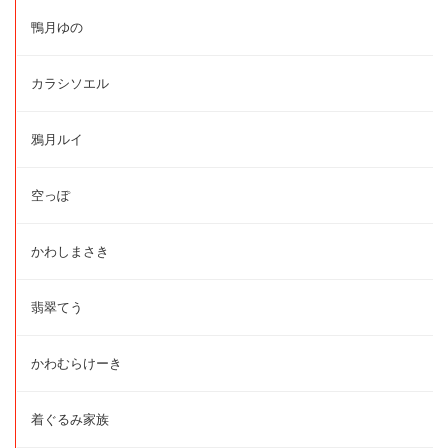
鴨月ゆの
カラシソエル
鴉月ルイ
空っぽ
かわしまさき
翡翠てう
かわむらけーき
着ぐるみ家族