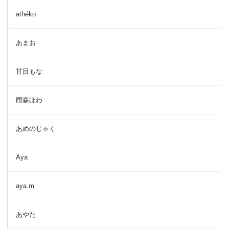
athéko
あまお
甘目もな
雨森ほわ
あめのじゃく
Aya
aya.m
あやた