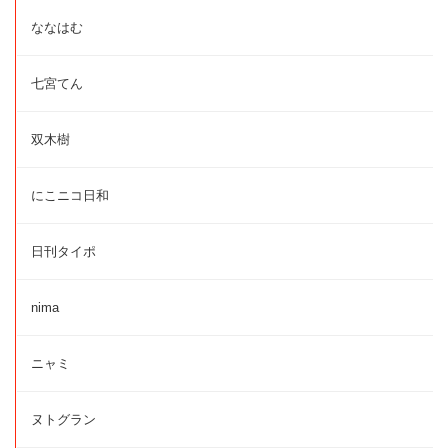
ななはむ
七宮てん
双木樹
にこニコ日和
日刊タイポ
nima
ニャミ
ヌトグラン