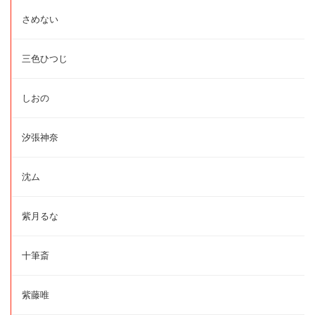
さめない
三色ひつじ
しおの
汐張神奈
沈ム
紫月るな
十筆斎
紫藤唯