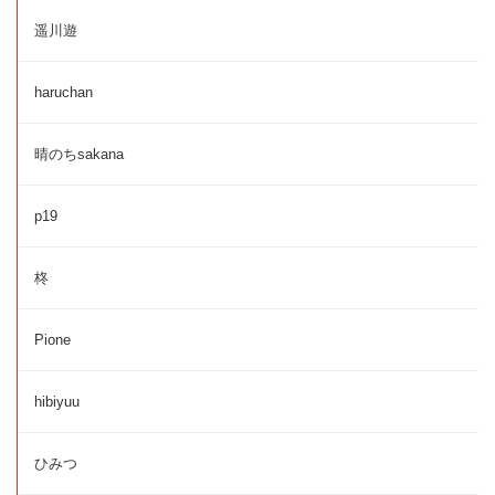
遥川遊
haruchan
晴のちsakana
p19
柊
Pione
hibiyuu
ひみつ