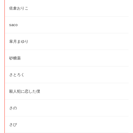
佐倉おりこ
saco
皐月まゆり
砂糖薬
さとろく
殺人犯に恋した僕
さの
さび