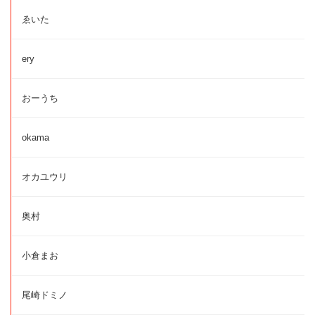
ゑいた
ery
おーうち
okama
オカユウリ
奥村
小倉まお
尾崎ドミノ