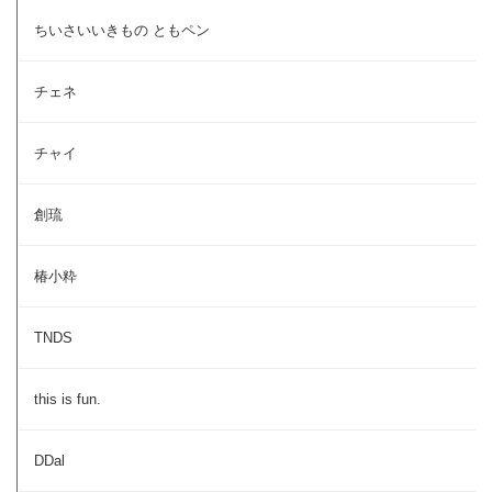
ちいさいいきもの ともペン
チェネ
チャイ
創琉
椿小粋
TNDS
this is fun.
DDal