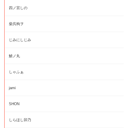
四ノ宮しの
柴呉狗ヲ
じみにしじみ
鯱ノ丸
しゃふぁ
jami
SHON
しらほし卯乃