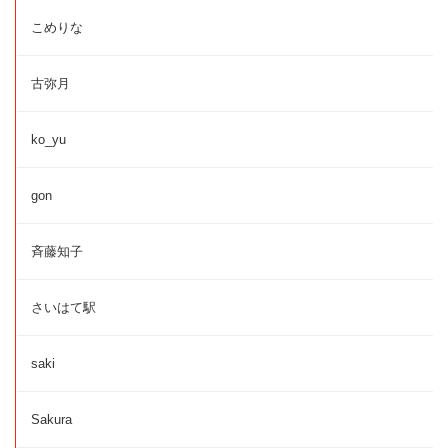
こめりな
古弥月
ko_yu
gon
斉藤知子
さいはて駅
saki
Sakura