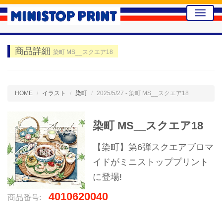
Toggle
naviga
商品詳細
染町 MS__スクエア18
HOME
イラスト
染町
2025/5/27 - 染町 MS__スクエア18
染町 MS__スクエア18
【染町】第6弾スクエアブロマ
イドがミニストッププリント
に登場!
4010620040
商品番号: