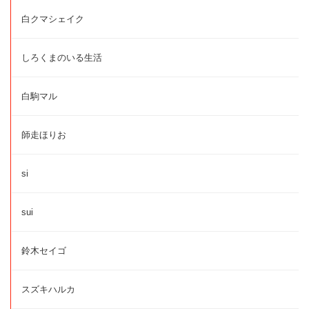
白クマシェイク
しろくまのいる生活
白駒マル
師走ほりお
si
sui
鈴木セイゴ
スズキハルカ