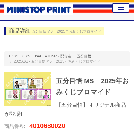
Toggle
naviga
商品詳細
五分目悟 MS__2025年おみくじブロマイド
HOME
YouTuber・VTuber・配信者
五分目悟
2025/1/1 - 五分目悟 MS__2025年おみくじブロマイド
五分目悟 MS__2025年お
みくじブロマイド
【五分目悟】オリジナル商品
が登場!
4010680020
商品番号: