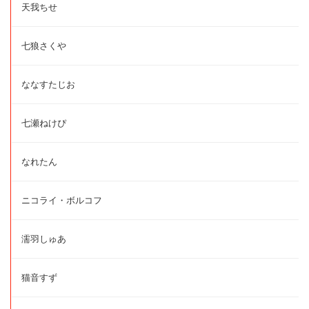
天我ちせ
七狼さくや
ななすたじお
七瀬ねけぴ
なれたん
ニコライ・ボルコフ
濡羽しゅあ
猫音すず