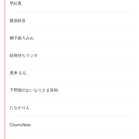
早紅夜
鷺原鈴音
獅子姫ろみお
始発待ちラジオ
透来 むむ
下野国のおいなりさま巫狗
たなかりん
ChumuNote