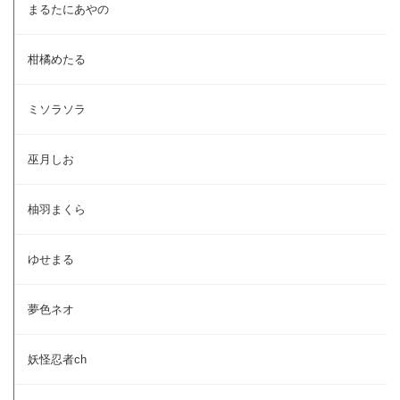
まるたにあやの
柑橘めたる
ミソラソラ
巫月しお
柚羽まくら
ゆせまる
夢色ネオ
妖怪忍者ch