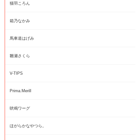
猫羽ころん
箱乃なかみ
馬車道はげみ
雛瀬さくら
V-TIPS
Prima.Merill
吠鳴ワーグ
ほがらかなやつら。