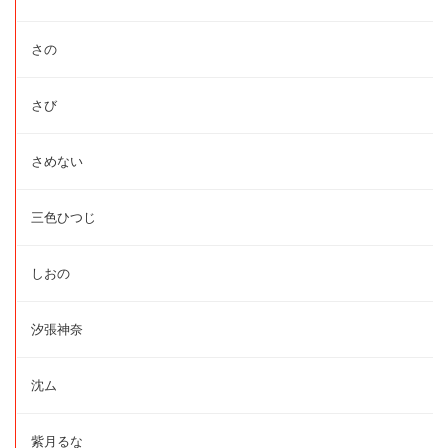
さの
さび
さめない
三色ひつじ
しおの
汐張神奈
沈ム
紫月るな