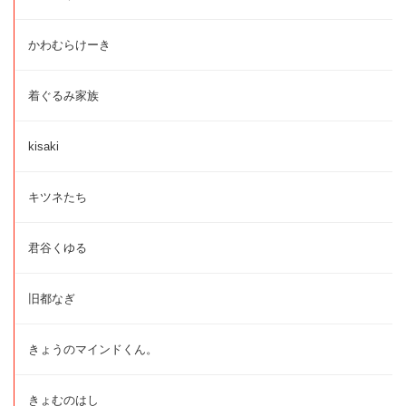
かわむらけーき
着ぐるみ家族
kisaki
キツネたち
君谷くゆる
旧都なぎ
きょうのマインドくん。
きょむのはし