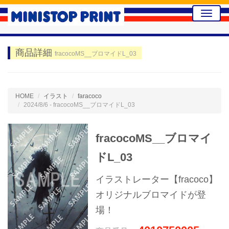
Toggle
naviga
商品詳細
fracocoMS__ブロマイドL_03
HOME
イラスト
faracoco
2024/8/6 - fracocoMS__ブロマイドL_03
fracocoMS__ブロマイ
ドL_03
イラストレーター【fracoco】
オリジナルブロマイドが登
場！