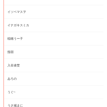
イソベマスヲ
イナガキスミカ
稲穂うー子
指宿
入谷凌埜
ゐろの
うぐ~
うさ城まに