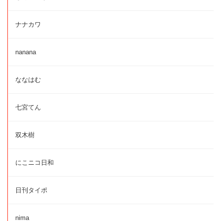
ナナカワ
nanana
ななはむ
七宮てん
双木樹
にこニコ日和
日刊タイポ
nima