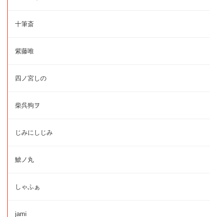
十筆斎
紫藤唯
四ノ宮しの
柴呉狗ヲ
じみにしじみ
鯱ノ丸
しゃふぁ
jami