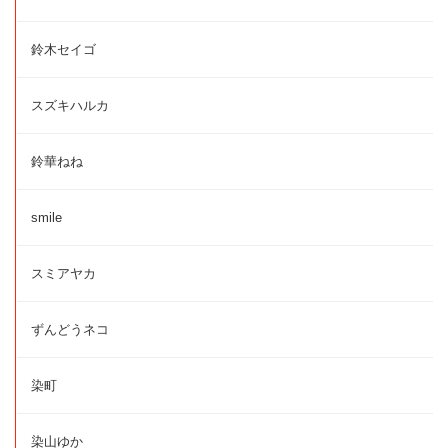
鈴木セイゴ
スズキハルカ
鈴華ねね
smile
スミアヤカ
ずんどうネコ
染町
染山ゆか