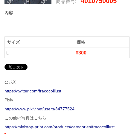
4010750005
商品番号:
内容
サイズ
価格
¥300
L
公式X
https://twitter.com/fracocoillust
Pixiv
https://www.pixiv.net/users/34777524
この他の写真はこちら
https://ministop-print.com/products/categories/fracocoillust