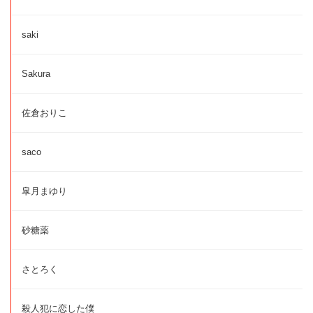
saki
Sakura
佐倉おりこ
saco
皐月まゆり
砂糖薬
さとろく
殺人犯に恋した僕