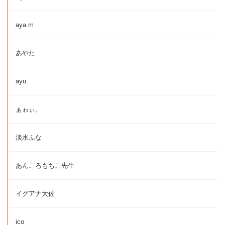
aya.m
あやた
ayu
ぁゎぃ。
淡水ふな
あんころもちこ先生
イグアナ大佐
ico