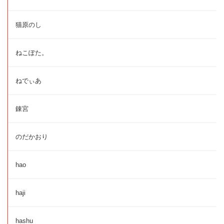
猫原のし
ねこぽた。
ねでぃあ
錬宮
のだかおり
hao
haji
hashu