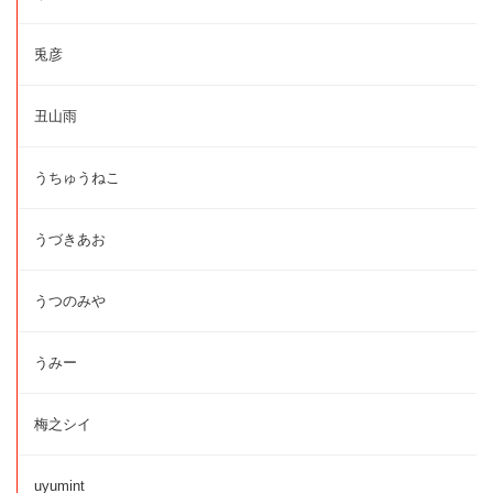
兎彦
丑山雨
うちゅうねこ
うづきあお
うつのみや
うみー
梅之シイ
uyumint