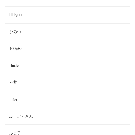
hibiyuu
ひみつ
100pHz
Hiroko
不井
FiNe
ふーごろさん
ふじ子