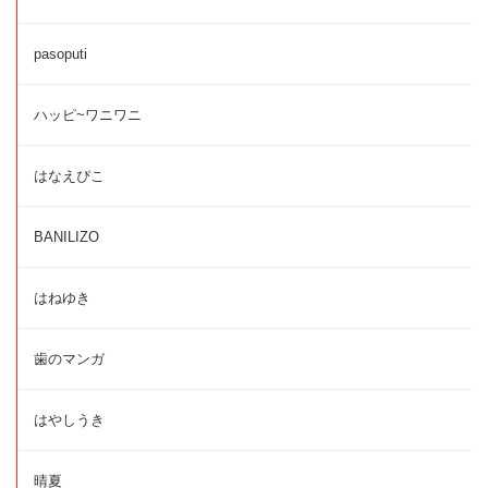
pasoputi
ハッピ~ワニワニ
はなえぴこ
BANILIZO
はねゆき
歯のマンガ
はやしうき
晴夏