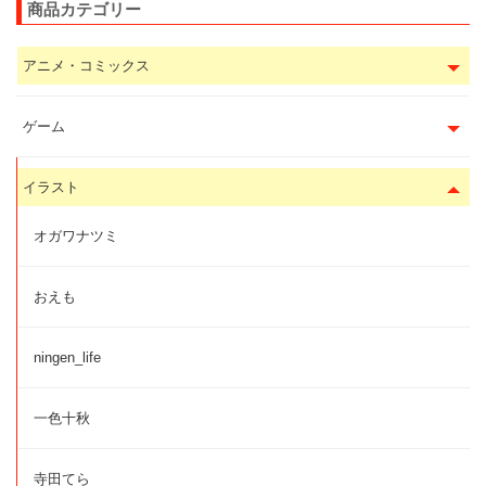
商品カテゴリー
アニメ・コミックス
ゲーム
イラスト
オガワナツミ
おえも
ningen_life
一色十秋
寺田てら