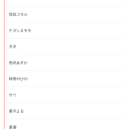
殻似コモル
ナガシまモモ
犬犬
色谷あすか
秋雨やひの
サリ
蒼川よる
蒼瀬