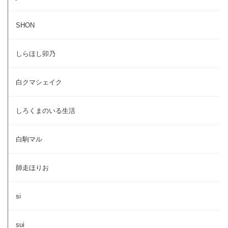
SHON
しらほし卯乃
白クマシェイク
しろくまのいる生活
白駒マル
師走ほりお
si
sui