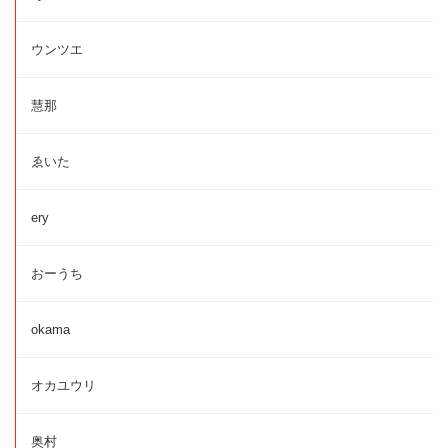
ウンツエ
慧那
ゑいた
ery
おーうち
okama
オカユウリ
奥村