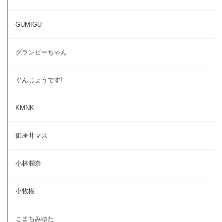
GUMIGU
グランピーちゃん
ぐんじょうです!
KMNK
御座井マス
小林潤奈
小牧椛
こまちみゆた