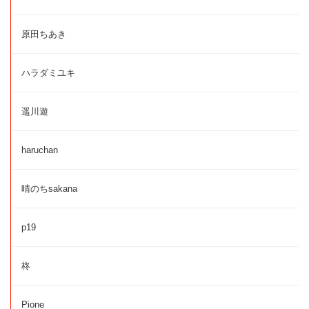
原田ちあき
ハラダミユキ
遥川遊
haruchan
晴のちsakana
p19
柊
Pione