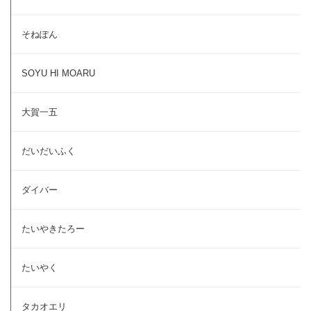
そねぽん
SOYU HI MOARU
大賀一五
だいだいふく
ダイバー
たいやきたろー
たいやく
タカオエリ