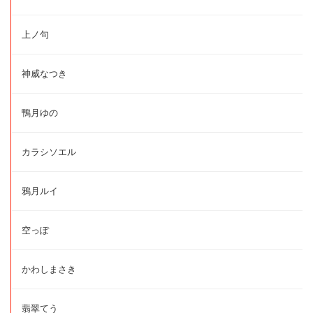
上ノ句
神威なつき
鴨月ゆの
カラシソエル
鴉月ルイ
空っぽ
かわしまさき
翡翠てう