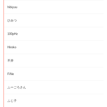
hibiyuu
ひみつ
100pHz
Hiroko
不井
FiNe
ふーごろさん
ふじ子