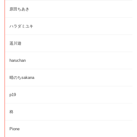
原田ちあき
ハラダミユキ
遥川遊
haruchan
晴のちsakana
p19
柊
Pione