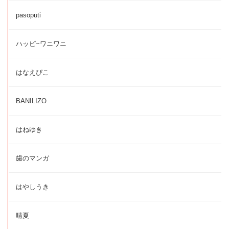
pasoputi
ハッピ~ワニワニ
はなえぴこ
BANILIZO
はねゆき
歯のマンガ
はやしうき
晴夏