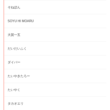
そねぽん
SOYU HI MOARU
大賀一五
だいだいふく
ダイバー
たいやきたろー
たいやく
タカオエリ