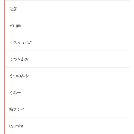
兎彦
丑山雨
うちゅうねこ
うづきあお
うつのみや
うみー
梅之シイ
uyumint