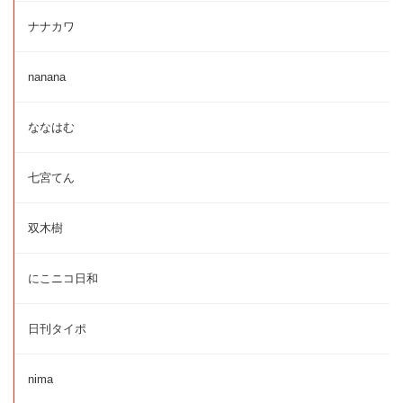
ナナカワ
nanana
ななはむ
七宮てん
双木樹
にこニコ日和
日刊タイポ
nima