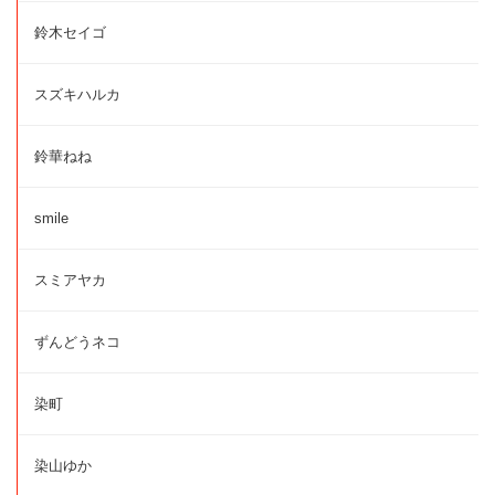
鈴木セイゴ
スズキハルカ
鈴華ねね
smile
スミアヤカ
ずんどうネコ
染町
染山ゆか