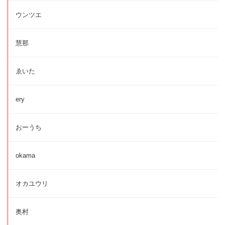
ウンツエ
慧那
ゑいた
ery
おーうち
okama
オカユウリ
奥村