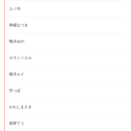
上ノ句
神威なつき
鴨月ゆの
カラシソエル
鴉月ルイ
空っぽ
かわしまさき
翡翠てう