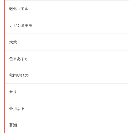
殻似コモル
ナガシまモモ
犬犬
色谷あすか
秋雨やひの
サリ
蒼川よる
蒼瀬