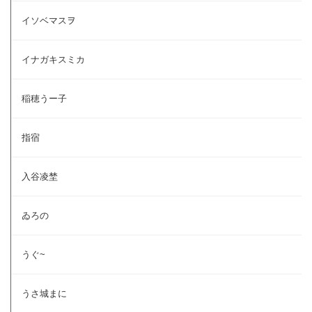
イソベマスヲ
イナガキスミカ
稲穂うー子
指宿
入谷凌埜
ゐろの
うぐ~
うさ城まに