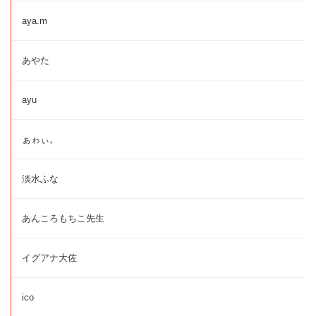
aya.m
あやた
ayu
ぁゎぃ。
淡水ふな
あんころもちこ先生
イグアナ大佐
ico