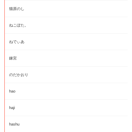
猫原のし
ねこぽた。
ねでぃあ
錬宮
のだかおり
hao
haji
hashu