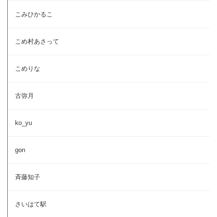
こみひかるこ
こめ村あさって
こめりな
古弥月
ko_yu
gon
斉藤知子
さいはて駅