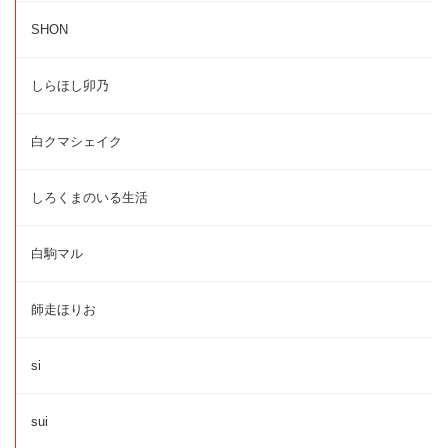
SHON
しらほし卯乃
白クマシェイク
しろくまのいる生活
白駒マル
師走ほりお
si
sui