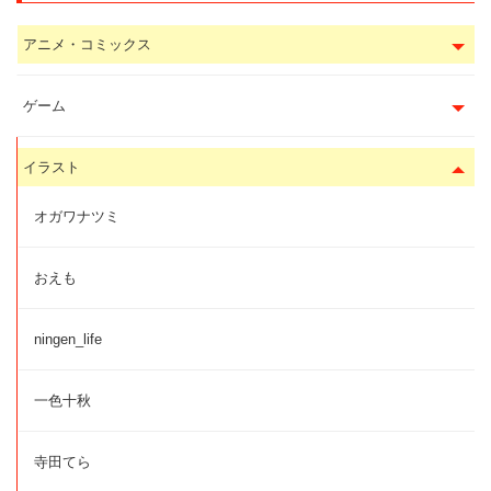
アニメ・コミックス
ゲーム
イラスト
オガワナツミ
おえも
ningen_life
一色十秋
寺田てら