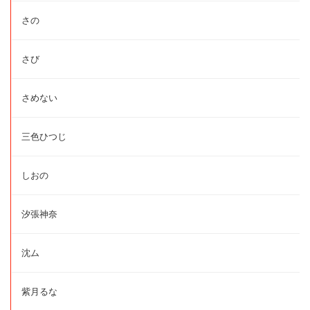
さの
さび
さめない
三色ひつじ
しおの
汐張神奈
沈ム
紫月るな