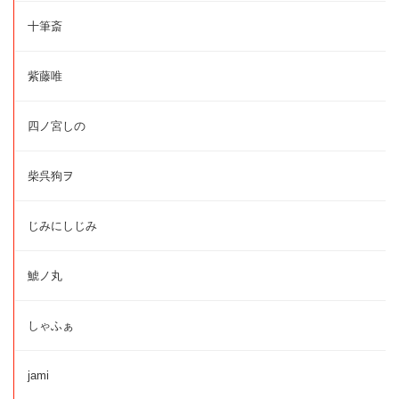
十筆斎
紫藤唯
四ノ宮しの
柴呉狗ヲ
じみにしじみ
鯱ノ丸
しゃふぁ
jami