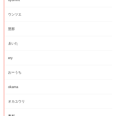
ウンツエ
慧那
ゑいた
ery
おーうち
okama
オカユウリ
奥村