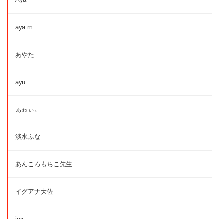
aya.m
あやた
ayu
ぁゎぃ。
淡水ふな
あんころもちこ先生
イグアナ大佐
ico