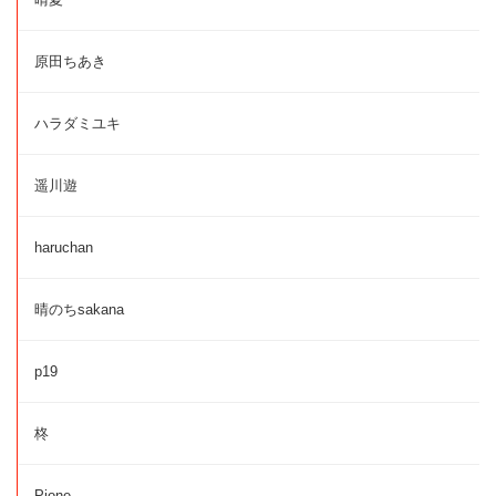
原田ちあき
ハラダミユキ
遥川遊
haruchan
晴のちsakana
p19
柊
Pione