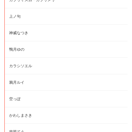
上ノ句
神威なつき
鴨月ゆの
カラシソエル
鴉月ルイ
空っぽ
かわしまさき
翡翠てう