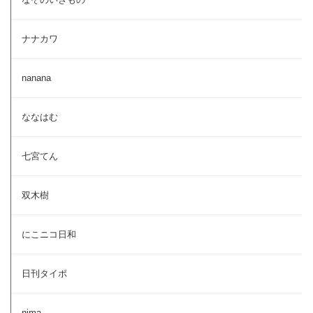
ナナカワ
nanana
ななはむ
七宮てん
双木樹
にこニコ日和
日刊タイポ
nima