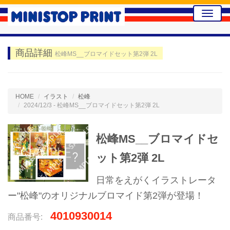
Toggle
naviga
商品詳細
松峰MS__ブロマイドセット第2弾 2L
HOME
イラスト
松峰
2024/12/3 - 松峰MS__ブロマイドセット第2弾 2L
松峰MS__ブロマイドセ
ット第2弾 2L
日常をえがくイラストレータ
ー"松峰"のオリジナルブロマイド第2弾が登場！
4010930014
商品番号: