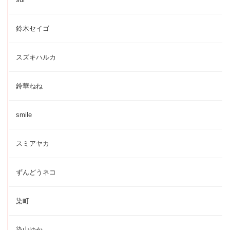
鈴木セイゴ
スズキハルカ
鈴華ねね
smile
スミアヤカ
ずんどうネコ
染町
染山ゆか