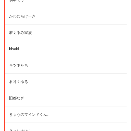
かわむらけーき
着ぐるみ家族
kisaki
キツネたち
君谷くゆる
旧都なぎ
きょうのマインドくん。
きょむのはし