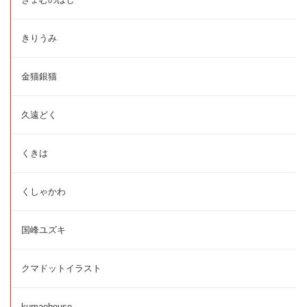
きりうみ
金猫銀猫
久遠どく
くきは
くしゃかわ
国峰ユズキ
クマドットイラスト
kumaohouse