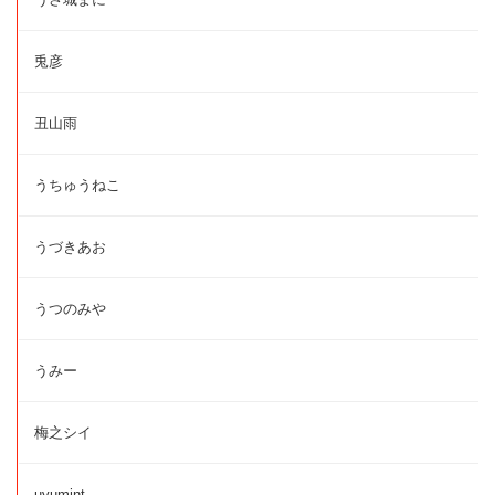
兎彦
丑山雨
うちゅうねこ
うづきあお
うつのみや
うみー
梅之シイ
uyumint