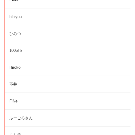
hibiyuu
ひみつ
100pHz
Hiroko
不井
FiNe
ふーごろさん
ふじ子