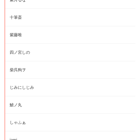
十筆斎
紫藤唯
四ノ宮しの
柴呉狗ヲ
じみにしじみ
鯱ノ丸
しゃふぁ
jami