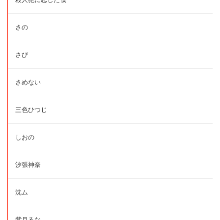
さの
さび
さめない
三色ひつじ
しおの
汐張神奈
沈ム
紫月るな