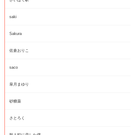
saki
Sakura
佐倉おりこ
saco
皐月まゆり
砂糖薬
さとろく
殺人犯に恋した僕