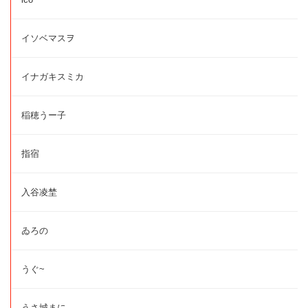
イソベマスヲ
イナガキスミカ
稲穂うー子
指宿
入谷凌埜
ゐろの
うぐ~
うさ城まに