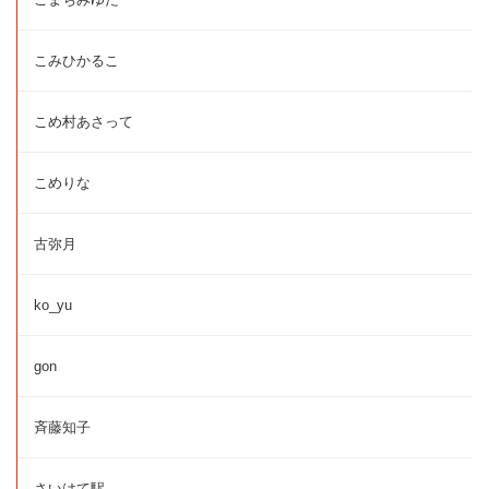
こみひかるこ
こめ村あさって
こめりな
古弥月
ko_yu
gon
斉藤知子
さいはて駅