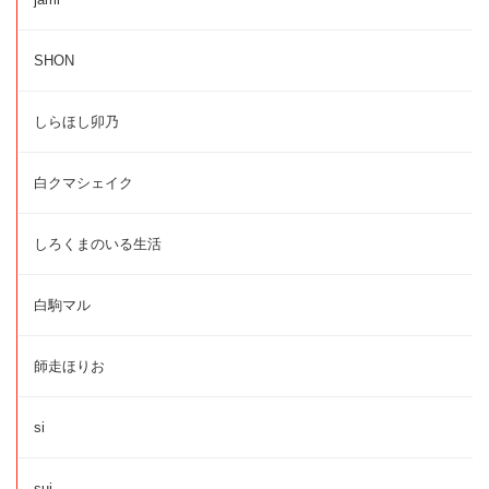
SHON
しらほし卯乃
白クマシェイク
しろくまのいる生活
白駒マル
師走ほりお
si
sui