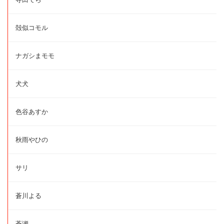
殻似コモル
ナガシまモモ
犬犬
色谷あすか
秋雨やひの
サリ
蒼川よる
蒼瀬