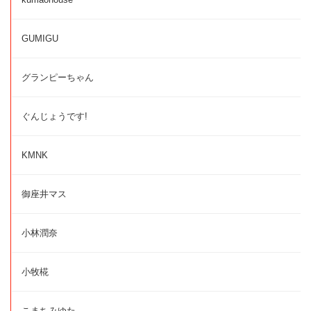
GUMIGU
グランピーちゃん
ぐんじょうです!
KMNK
御座井マス
小林潤奈
小牧椛
こまちみゆた