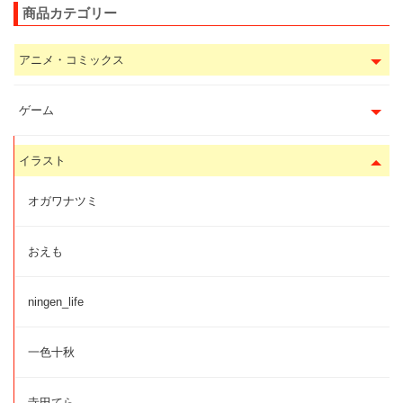
商品カテゴリー
アニメ・コミックス
ゲーム
イラスト
オガワナツミ
おえも
ningen_life
一色十秋
寺田てら