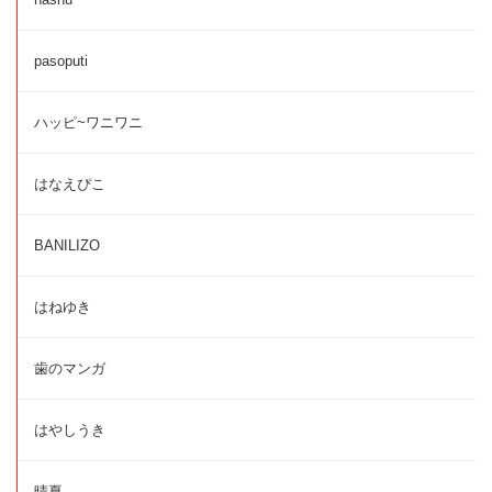
pasoputi
ハッピ~ワニワニ
はなえぴこ
BANILIZO
はねゆき
歯のマンガ
はやしうき
晴夏