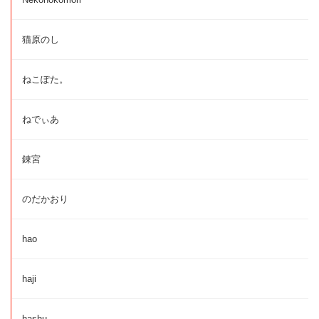
猫原のし
ねこぽた。
ねでぃあ
錬宮
のだかおり
hao
haji
hashu