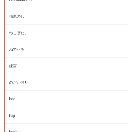
猫原のし
ねこぽた。
ねでぃあ
錬宮
のだかおり
hao
haji
hashu