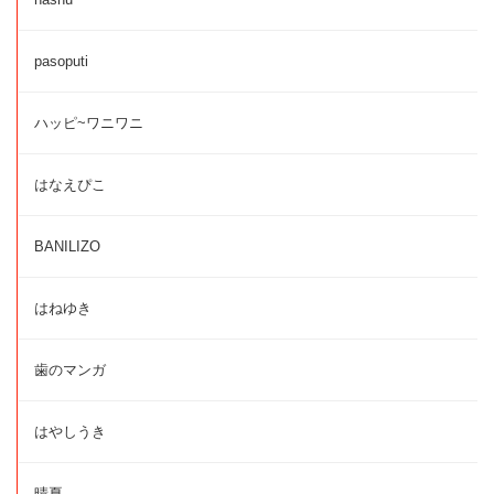
pasoputi
ハッピ~ワニワニ
はなえぴこ
BANILIZO
はねゆき
歯のマンガ
はやしうき
晴夏