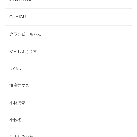
GUMIGU
グランピーちゃん
ぐんじょうです!
KMNK
御座井マス
小林潤奈
小牧椛
こまちみゆた