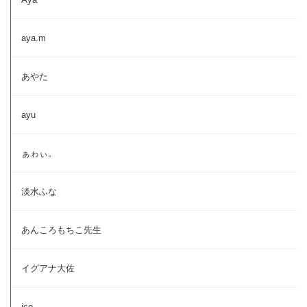
aya.m
あやた
ayu
ぁゎぃ。
淡水ふな
あんころもちこ先生
イグアナ大佐
ico