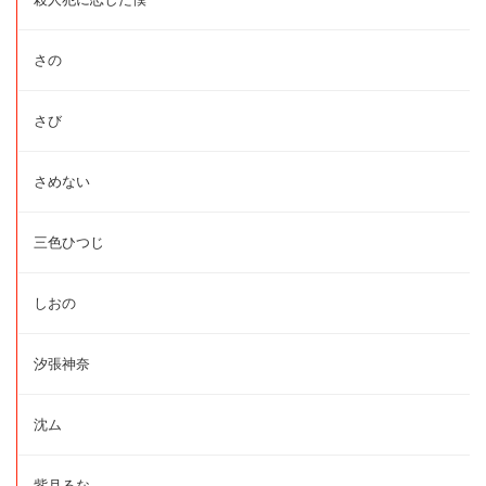
さの
さび
さめない
三色ひつじ
しおの
汐張神奈
沈ム
紫月るな