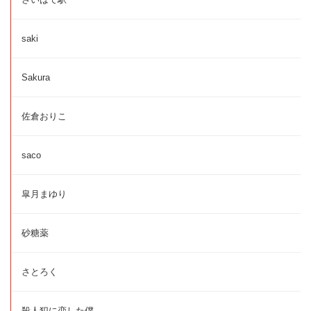
saki
Sakura
佐倉おりこ
saco
皐月まゆり
砂糖薬
さとろく
殺人犯に恋した僕