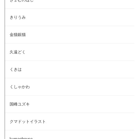
きりうみ
金猫銀猫
久遠どく
くきは
くしゃかわ
国峰ユズキ
クマドットイラスト
kumaohouse