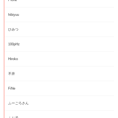
hibiyuu
ひみつ
100pHz
Hiroko
不井
FiNe
ふーごろさん
ふじ子