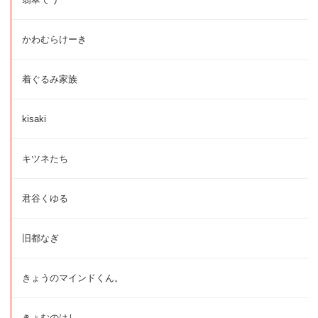
かわむらけーき
着ぐるみ家族
kisaki
キツネたち
君谷くゆる
旧都なぎ
きょうのマインドくん。
きょむのはし