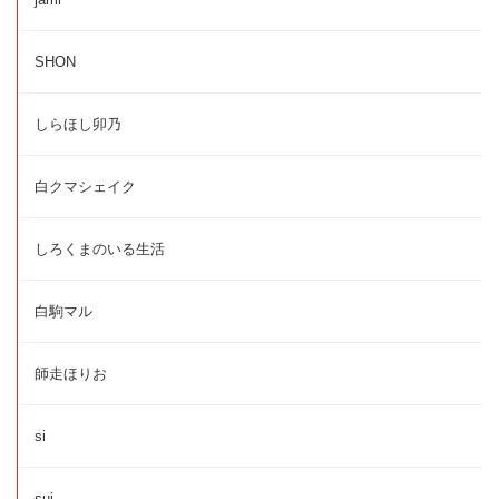
SHON
しらほし卯乃
白クマシェイク
しろくまのいる生活
白駒マル
師走ほりお
si
sui