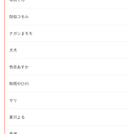
殻似コモル
ナガシまモモ
犬犬
色谷あすか
秋雨やひの
サリ
蒼川よる
蒼瀬