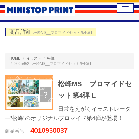
Toggle
naviga
商品詳細
松峰MS__ブロマイドセット第4弾 L
HOME
イラスト
松峰
2025/9/2 - 松峰MS__ブロマイドセット第4弾 L
松峰MS__ブロマイドセ
ット第4弾 L
日常をえがくイラストレータ
ー"松峰"のオリジナルブロマイド第4弾が登場！
4010930037
商品番号: