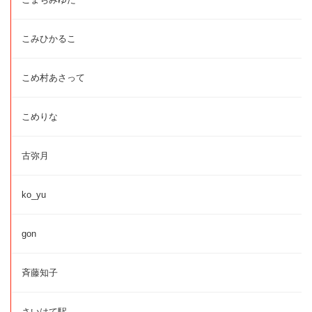
こみひかるこ
こめ村あさって
こめりな
古弥月
ko_yu
gon
斉藤知子
さいはて駅