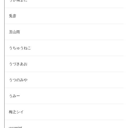
兎彦
丑山雨
うちゅうねこ
うづきあお
うつのみや
うみー
梅之シイ
uyumint