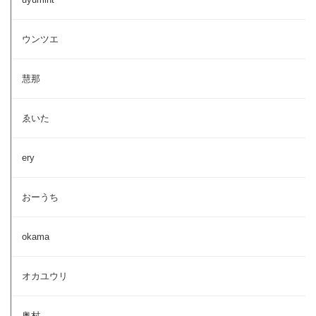
ウンツエ
慧那
ゑいた
ery
おーうち
okama
オカユウリ
奥村