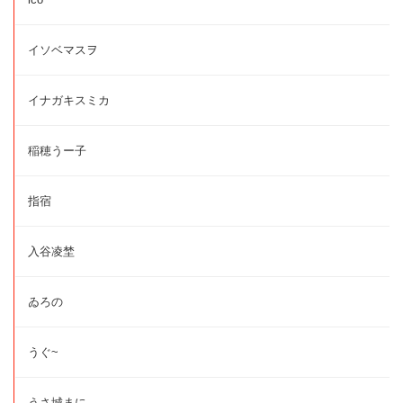
イソベマスヲ
イナガキスミカ
稲穂うー子
指宿
入谷凌埜
ゐろの
うぐ~
うさ城まに