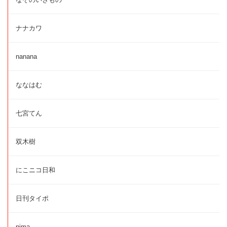
ナナカワ
nanana
ななはむ
七宮てん
双木樹
にこニコ日和
日刊タイポ
nima