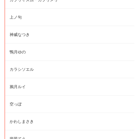
上ノ句
神威なつき
鴨月ゆの
カラシソエル
鴉月ルイ
空っぽ
かわしまさき
翡翠てう