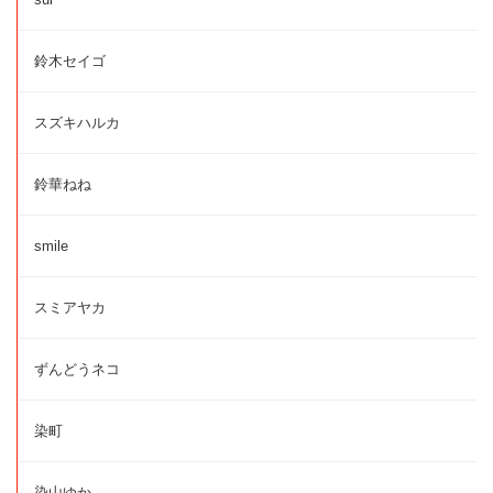
鈴木セイゴ
スズキハルカ
鈴華ねね
smile
スミアヤカ
ずんどうネコ
染町
染山ゆか