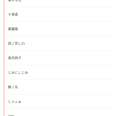
十筆斎
紫藤唯
四ノ宮しの
柴呉狗ヲ
じみにしじみ
鯱ノ丸
しゃふぁ
jami