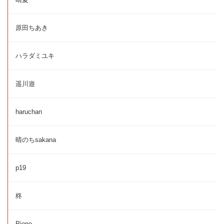
原田ちあき
ハラダミユキ
遥川遊
haruchan
晴のちsakana
p19
柊
Pione