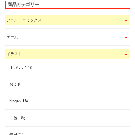
商品カテゴリー
アニメ・コミックス
ゲーム
イラスト
オガワナツミ
おえも
ningen_life
一色十秋
寺田てら