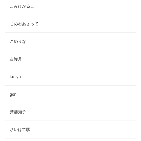
こみひかるこ
こめ村あさって
こめりな
古弥月
ko_yu
gon
斉藤知子
さいはて駅