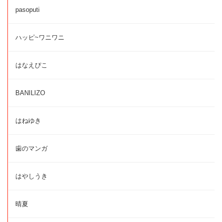
pasoputi
ハッピ~ワニワニ
はなえぴこ
BANILIZO
はねゆき
歯のマンガ
はやしうき
晴夏