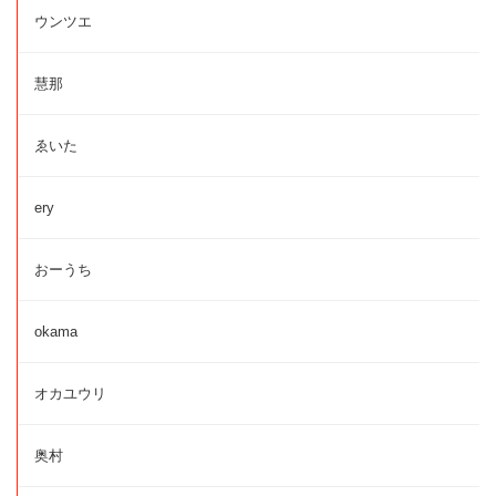
ウンツエ
慧那
ゑいた
ery
おーうち
okama
オカユウリ
奥村