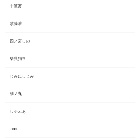
十筆斎
紫藤唯
四ノ宮しの
柴呉狗ヲ
じみにしじみ
鯱ノ丸
しゃふぁ
jami