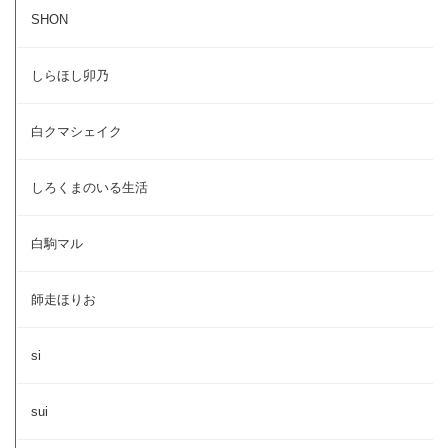
SHON
しらほし卯乃
白クマシェイク
しろくまのいる生活
白駒マル
師走ほりお
si
sui