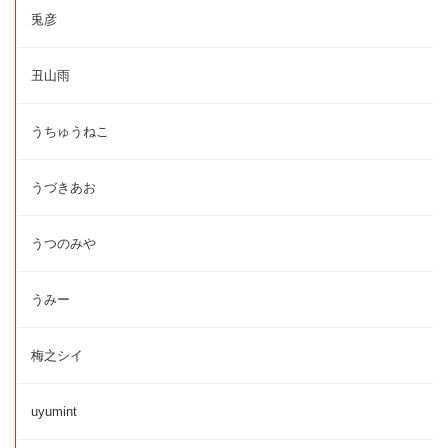
兎彦
丑山雨
うちゅうねこ
うづきあお
うつのみや
うみー
梅之シイ
uyumint