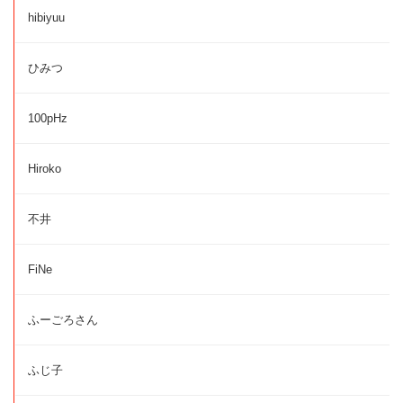
hibiyuu
ひみつ
100pHz
Hiroko
不井
FiNe
ふーごろさん
ふじ子