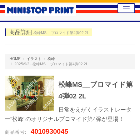
Toggle
naviga
商品詳細
松峰MS__ブロマイド第4弾02 2L
HOME
イラスト
松峰
2025/9/2 - 松峰MS__ブロマイド第4弾02 2L
松峰MS__ブロマイド第
4弾02 2L
日常をえがくイラストレータ
ー"松峰"のオリジナルブロマイド第4弾が登場！
4010930045
商品番号: