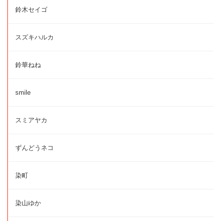
鈴木セイゴ
スズキハルカ
鈴華ねね
smile
スミアヤカ
ずんどうネコ
染町
染山ゆか