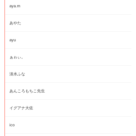
aya.m
あやた
ayu
ぁゎぃ。
淡水ふな
あんころもちこ先生
イグアナ大佐
ico