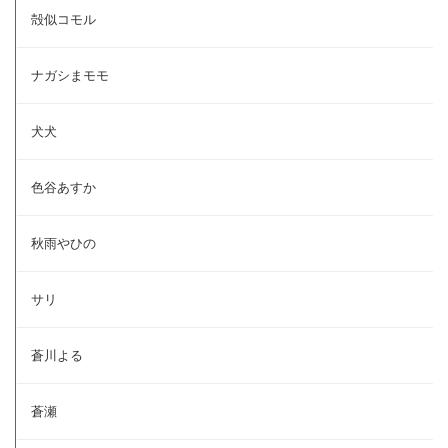
殻似コモル
ナガシまモモ
犬犬
色谷あすか
秋雨やひの
サリ
蒼川よる
蒼瀬