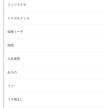
イソベマスヲ
イナガキスミカ
稲穂うー子
指宿
入谷凌埜
ゐろの
うぐ~
うさ城まに