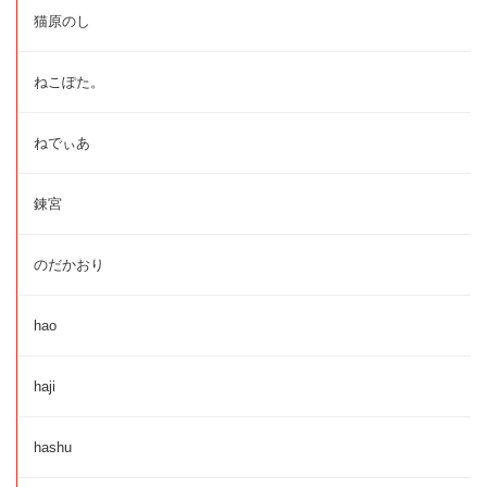
猫原のし
ねこぽた。
ねでぃあ
錬宮
のだかおり
hao
haji
hashu