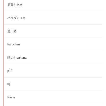
原田ちあき
ハラダミユキ
遥川遊
haruchan
晴のちsakana
p19
柊
Pione