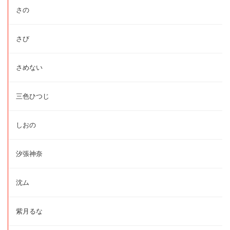
さの
さび
さめない
三色ひつじ
しおの
汐張神奈
沈ム
紫月るな