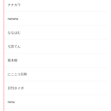
ナナカワ
nanana
ななはむ
七宮てん
双木樹
にこニコ日和
日刊タイポ
nima