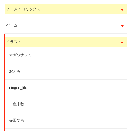
アニメ・コミックス
ゲーム
イラスト
オガワナツミ
おえも
ningen_life
一色十秋
寺田てら