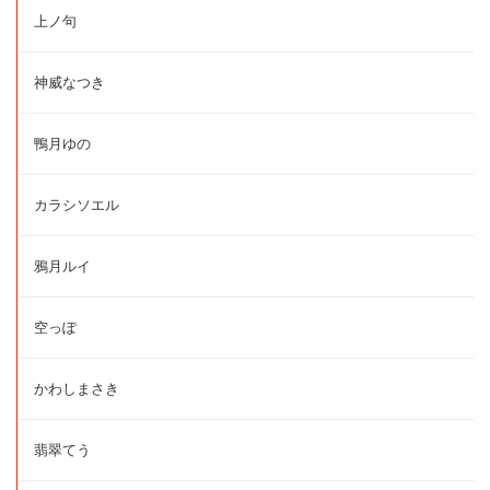
上ノ句
神威なつき
鴨月ゆの
カラシソエル
鴉月ルイ
空っぽ
かわしまさき
翡翠てう