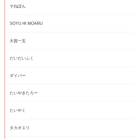
そねぽん
SOYU HI MOARU
大賀一五
だいだいふく
ダイバー
たいやきたろー
たいやく
タカオエリ