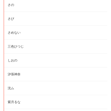
さの
さび
さめない
三色ひつじ
しおの
汐張神奈
沈ム
紫月るな