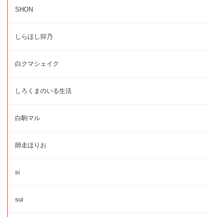
SHON
しらほし卯乃
白クマシェイク
しろくまのいる生活
白駒マル
師走ほりお
si
sui