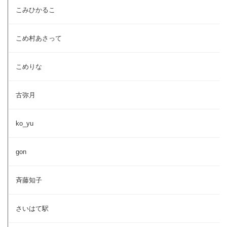
こみひかるこ
こめ村あさって
こめりな
古弥月
ko_yu
gon
斉藤知子
さいはて駅