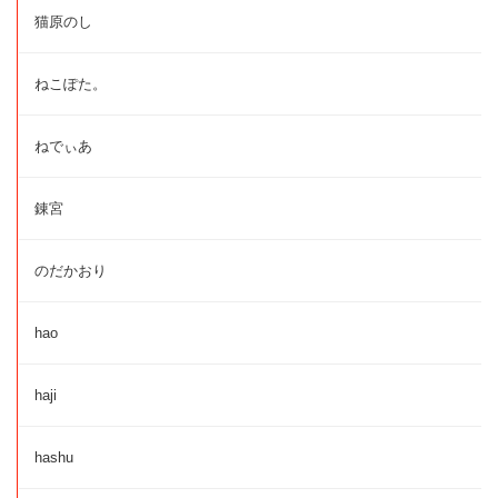
猫原のし
ねこぽた。
ねでぃあ
錬宮
のだかおり
hao
haji
hashu