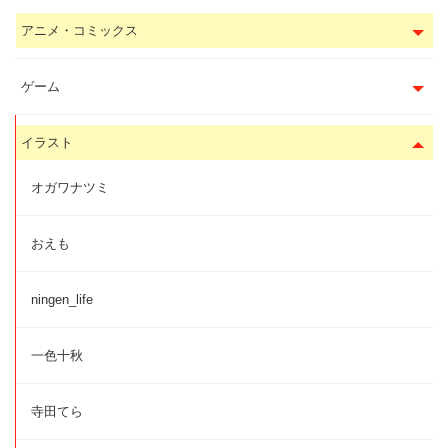
アニメ・コミックス
ゲーム
イラスト
オガワナツミ
おえも
ningen_life
一色十秋
寺田てら