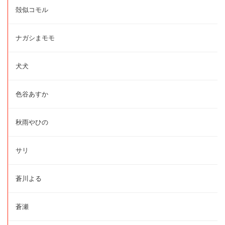
殻似コモル
ナガシまモモ
犬犬
色谷あすか
秋雨やひの
サリ
蒼川よる
蒼瀬