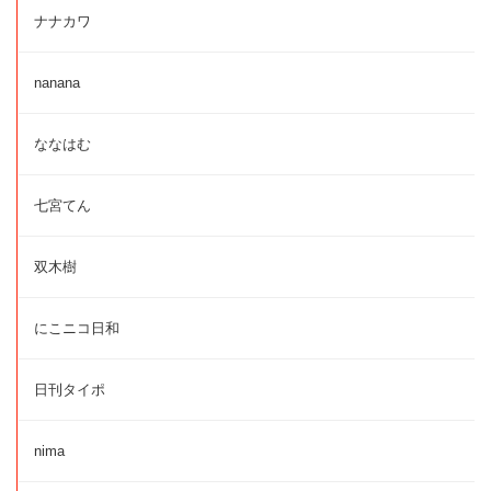
ナナカワ
nanana
ななはむ
七宮てん
双木樹
にこニコ日和
日刊タイポ
nima