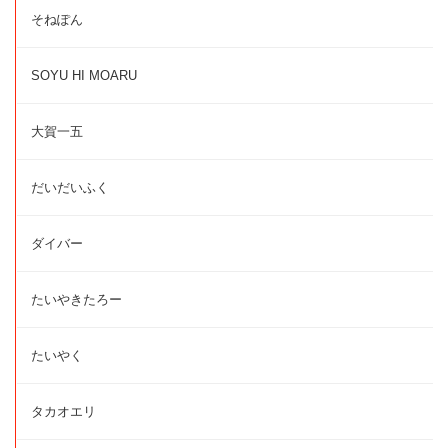
そねぽん
SOYU HI MOARU
大賀一五
だいだいふく
ダイバー
たいやきたろー
たいやく
タカオエリ