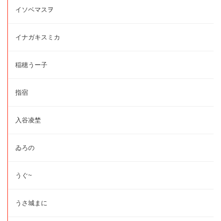
イソベマスヲ
イナガキスミカ
稲穂うー子
指宿
入谷凌埜
ゐろの
うぐ~
うさ城まに