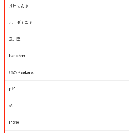
原田ちあき
ハラダミユキ
遥川遊
haruchan
晴のちsakana
p19
柊
Pione