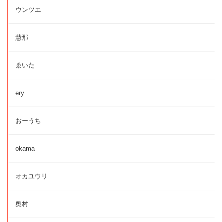
ウンツエ
慧那
ゑいた
ery
おーうち
okama
オカユウリ
奥村