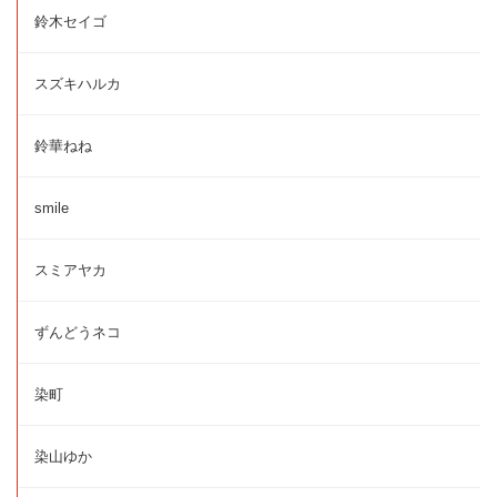
鈴木セイゴ
スズキハルカ
鈴華ねね
smile
スミアヤカ
ずんどうネコ
染町
染山ゆか