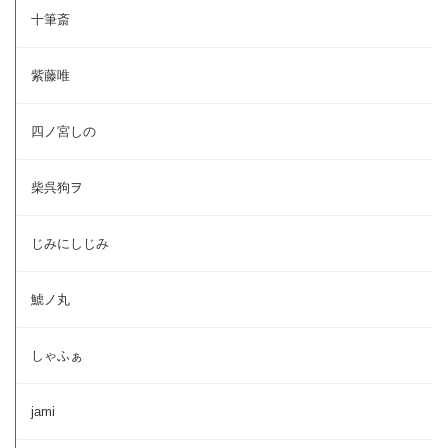
十筆斎
紫藤唯
四ノ宮しの
柴呉狗ヲ
じみにしじみ
鯱ノ丸
しゃふぁ
jami