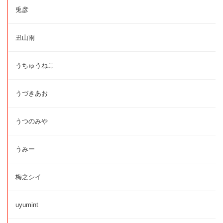
兎彦
丑山雨
うちゅうねこ
うづきあお
うつのみや
うみー
梅之シイ
uyumint