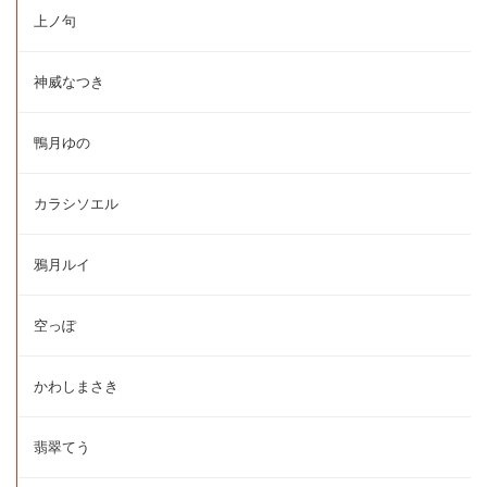
上ノ句
神威なつき
鴨月ゆの
カラシソエル
鴉月ルイ
空っぽ
かわしまさき
翡翠てう