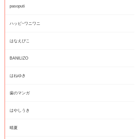
pasoputi
ハッピ~ワニワニ
はなえぴこ
BANILIZO
はねゆき
歯のマンガ
はやしうき
晴夏