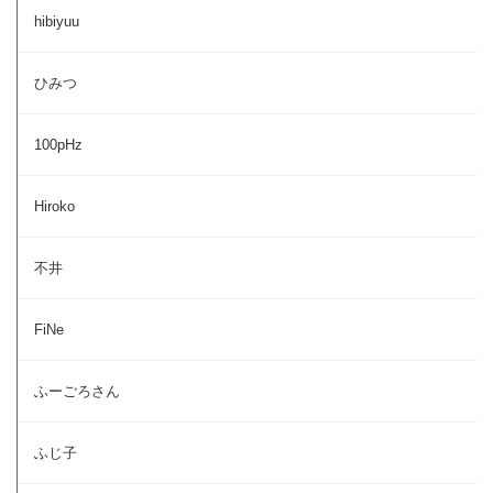
hibiyuu
ひみつ
100pHz
Hiroko
不井
FiNe
ふーごろさん
ふじ子