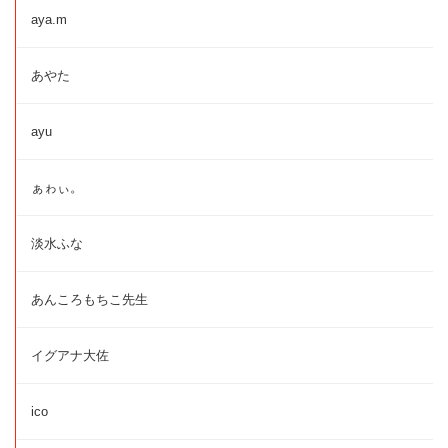
aya.m
あやた
ayu
ぁゎぃ。
淡水ふな
あんころもちこ先生
イグアナ大佐
ico