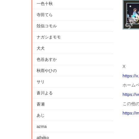
一色十秋
寺田てら
殻似コモル
ナガシまモモ
犬犬
色谷あすか
X
秋雨やひの
https://
サリ
ホーム
蒼川よる
https://
この他
蒼瀬
https://
あじ
azma
athéko