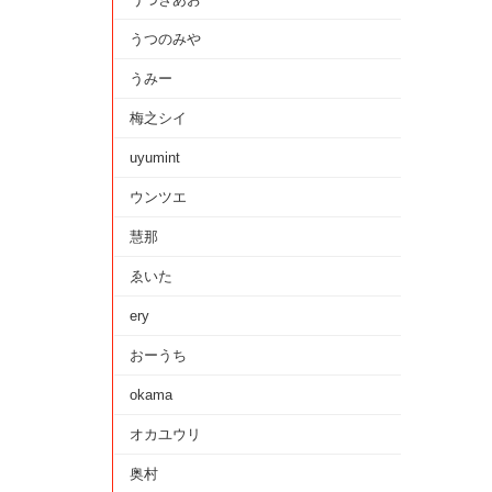
うつのみや
うみー
梅之シイ
uyumint
ウンツエ
慧那
ゑいた
ery
おーうち
okama
オカユウリ
奥村