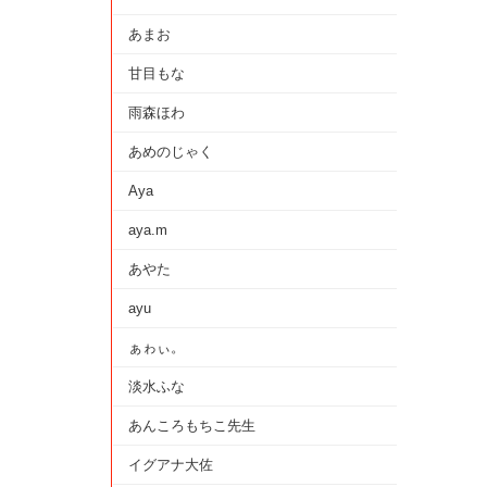
あまお
甘目もな
雨森ほわ
あめのじゃく
Aya
aya.m
あやた
ayu
ぁゎぃ。
淡水ふな
あんころもちこ先生
イグアナ大佐