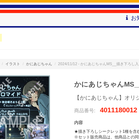
お
イラスト
かにあじちゃん
2024/11/12 - かにあじちゃんMS__描き下ろし
かにあじちゃんMS_
【かにあじちゃん】オリ
4011180012
商品番号:
内容
★描き下ろしシークレット1種を含む
※セット販売商品は、他商品との同