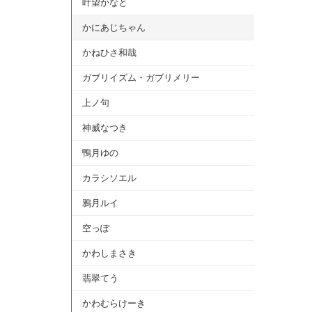
叶望かなと
かにあじちゃん
かねひさ和哉
ガブリイズム・ガブリメリー
上ノ句
神威なつき
鴨月ゆの
カラシソエル
鴉月ルイ
空っぽ
かわしまさき
翡翠てう
かわむらけーき