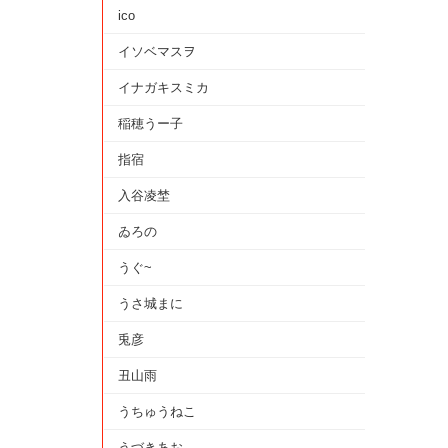
ico
イソベマスヲ
イナガキスミカ
稲穂うー子
指宿
入谷凌埜
ゐろの
うぐ~
うさ城まに
兎彦
丑山雨
うちゅうねこ
うづきあお