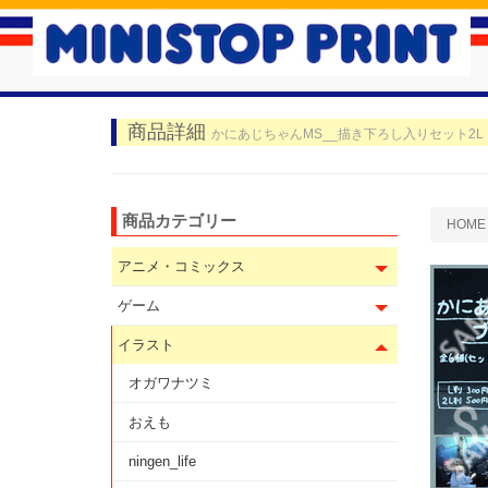
商品詳細
かにあじちゃんMS__描き下ろし入りセット2L
商品カテゴリー
HOME
アニメ・コミックス
ゲーム
イラスト
オガワナツミ
おえも
ningen_life