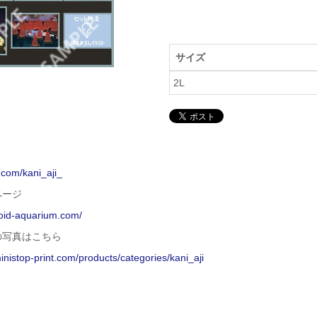
サイズ
2L
x.com/kani_aji_
ページ
void-aquarium.com/
の写真はこちら
ministop-print.com/products/categories/kani_aji