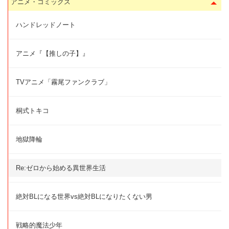
アニメ・コミックス
ハンドレッドノート
アニメ『【推しの子】』
TVアニメ「霧尾ファンクラブ」
桐式トキコ
地獄降輪
Re:ゼロから始める異世界生活
絶対BLになる世界vs絶対BLになりたくない男
戦略的魔法少年