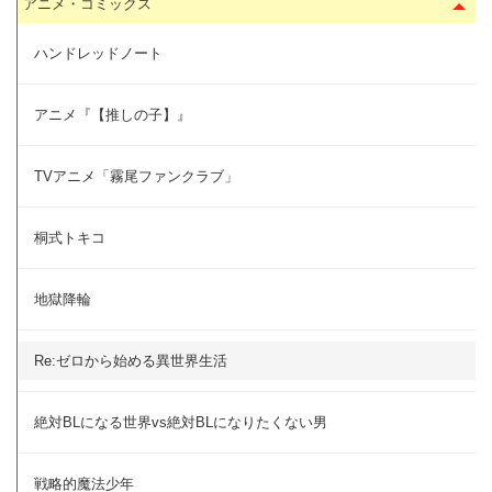
アニメ・コミックス
ハンドレッドノート
アニメ『【推しの子】』
TVアニメ「霧尾ファンクラブ」
桐式トキコ
地獄降輪
Re:ゼロから始める異世界生活
絶対BLになる世界vs絶対BLになりたくない男
戦略的魔法少年