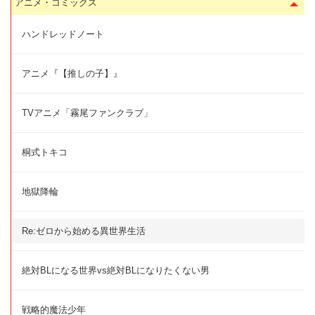
アニメ・コミックス
ハンドレッドノート
アニメ『【推しの子】』
TVアニメ「霧尾ファンクラブ」
桐式トキコ
地獄降輪
Re:ゼロから始める異世界生活
絶対BLになる世界vs絶対BLになりたくない男
戦略的魔法少年