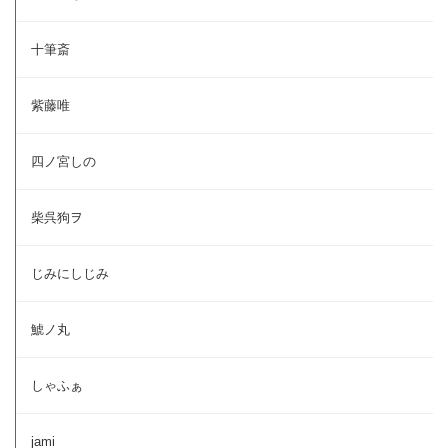
十筆斎
紫藤唯
四ノ宮しの
柴呉狗ヲ
じみにしじみ
鯱ノ丸
しゃふぁ
jami