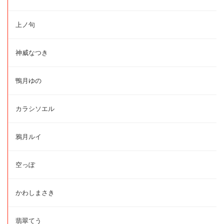
上ノ句
神威なつき
鴨月ゆの
カラシソエル
鴉月ルイ
空っぽ
かわしまさき
翡翠てう