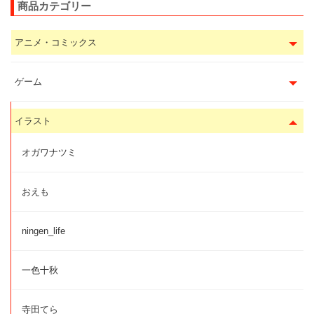
商品カテゴリー
アニメ・コミックス
ゲーム
イラスト
オガワナツミ
おえも
ningen_life
一色十秋
寺田てら