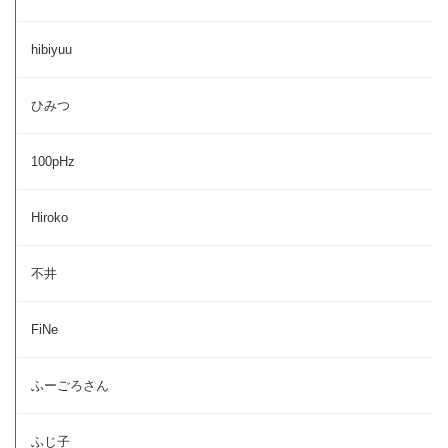
hibiyuu
ひみつ
100pHz
Hiroko
不井
FiNe
ふーごろさん
ふじ子