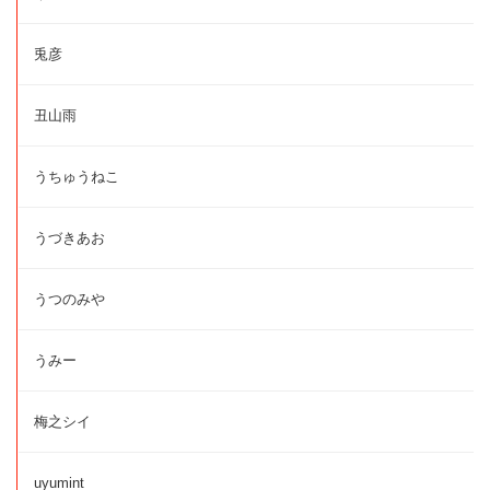
兎彦
丑山雨
うちゅうねこ
うづきあお
うつのみや
うみー
梅之シイ
uyumint