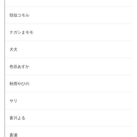
殻似コモル
ナガシまモモ
犬犬
色谷あすか
秋雨やひの
サリ
蒼川よる
蒼瀬