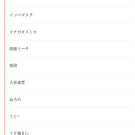
イソベマスヲ
イナガキスミカ
稲穂うー子
指宿
入谷凌埜
ゐろの
うぐ~
うさ城まに