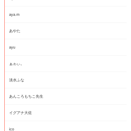
aya.m
あやた
ayu
ぁゎぃ。
淡水ふな
あんころもちこ先生
イグアナ大佐
ico