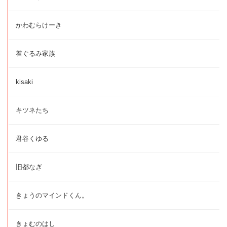
かわむらけーき
着ぐるみ家族
kisaki
キツネたち
君谷くゆる
旧都なぎ
きょうのマインドくん。
きょむのはし