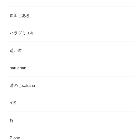
原田ちあき
ハラダミユキ
遥川遊
haruchan
晴のちsakana
p19
柊
Pione