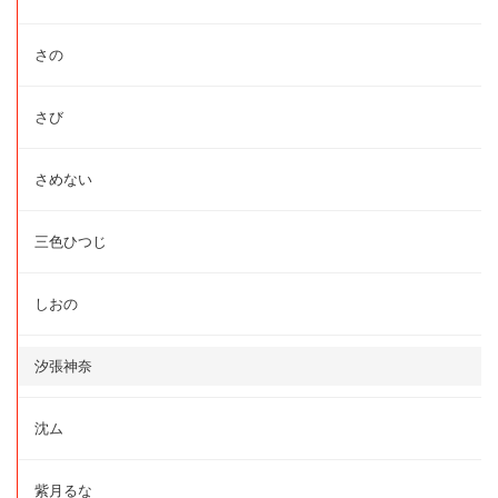
さの
さび
さめない
三色ひつじ
しおの
汐張神奈
沈ム
紫月るな