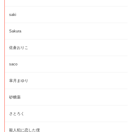
saki
Sakura
佐倉おりこ
saco
皐月まゆり
砂糖薬
さとろく
殺人犯に恋した僕