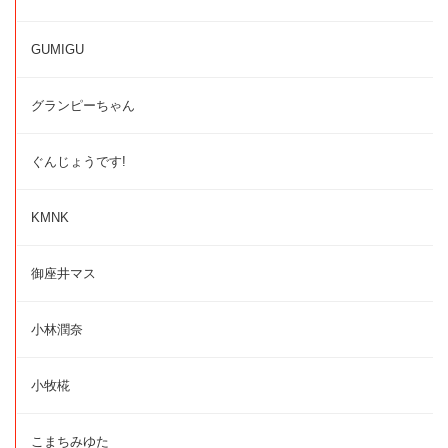
GUMIGU
グランピーちゃん
ぐんじょうです!
KMNK
御座井マス
小林潤奈
小牧椛
こまちみゆた