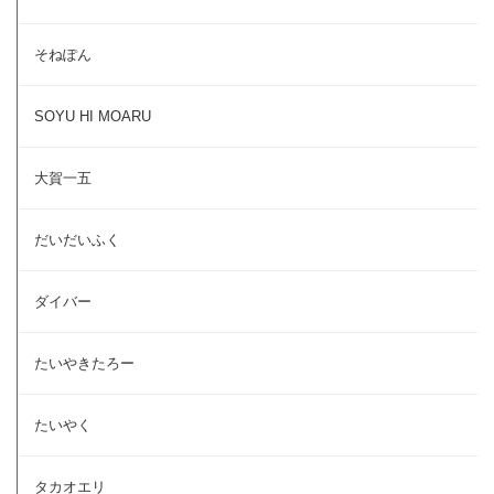
そねぽん
SOYU HI MOARU
大賀一五
だいだいふく
ダイバー
たいやきたろー
たいやく
タカオエリ