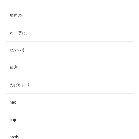
猫原のし
ねこぽた。
ねでぃあ
錬宮
のだかおり
hao
haji
hashu