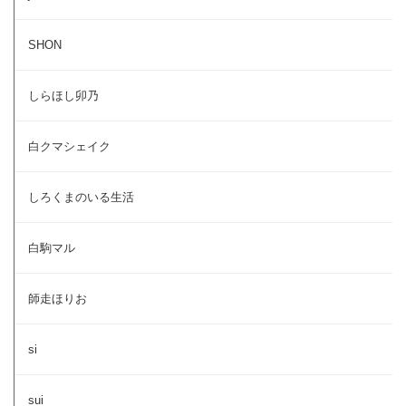
SHON
しらほし卯乃
白クマシェイク
しろくまのいる生活
白駒マル
師走ほりお
si
sui