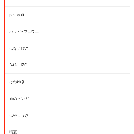
pasoputi
ハッピ~ワニワニ
はなえぴこ
BANILIZO
はねゆき
歯のマンガ
はやしうき
晴夏