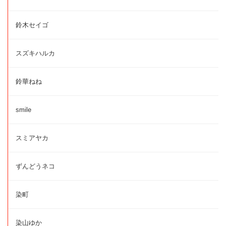
鈴木セイゴ
スズキハルカ
鈴華ねね
smile
スミアヤカ
ずんどうネコ
染町
染山ゆか