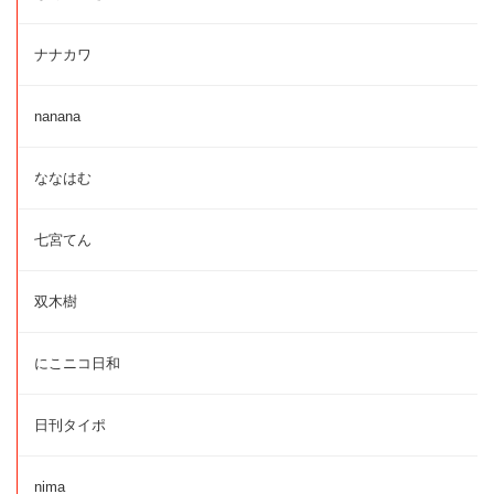
ナナカワ
nanana
ななはむ
七宮てん
双木樹
にこニコ日和
日刊タイポ
nima