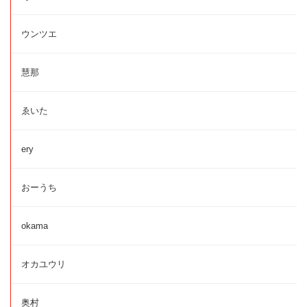
ウンツエ
慧那
ゑいた
ery
おーうち
okama
オカユウリ
奥村