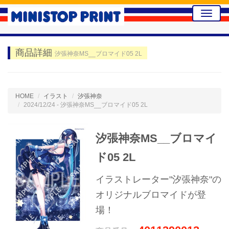
Toggle
naviga
商品詳細
汐張神奈MS__ブロマイド05 2L
HOME
イラスト
汐張神奈
2024/12/24 - 汐張神奈MS__ブロマイド05 2L
汐張神奈MS__ブロマイ
ド05 2L
イラストレーター"汐張神奈"の
オリジナルブロマイドが登
場！