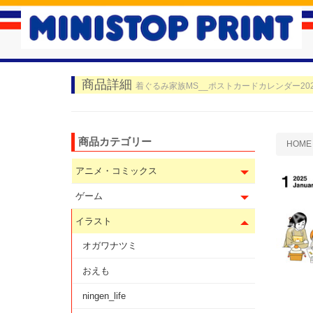
商品詳細
着ぐるみ家族MS__ポストカードカレンダー202
商品カテゴリー
HOME
アニメ・コミックス
ゲーム
イラスト
オガワナツミ
おえも
ningen_life