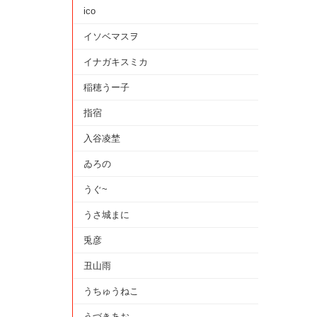
ico
イソベマスヲ
イナガキスミカ
稲穂うー子
指宿
入谷凌埜
ゐろの
うぐ~
うさ城まに
兎彦
丑山雨
うちゅうねこ
うづきあお