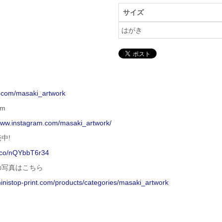
サイズ
はがき
x.com/masaki_artwork
am
/www.instagram.com/masaki_artwork/
中!
t.co/nQYbbT6r34
の写真はこちら
ministop-print.com/products/categories/masaki_artwork