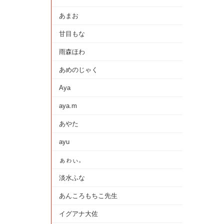
あまお
甘目もな
雨森ほわ
あめのじゃく
Aya
aya.m
あやた
ayu
ぁゎぃ。
淡水ふな
あんころもちこ先生
イグアナ大佐