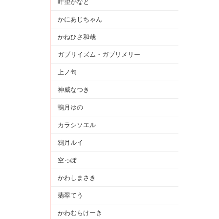
叶望かなと
かにあじちゃん
かねひさ和哉
ガブリイズム・ガブリメリー
上ノ句
神威なつき
鴨月ゆの
カラシソエル
鴉月ルイ
空っぽ
かわしまさき
翡翠てう
かわむらけーき