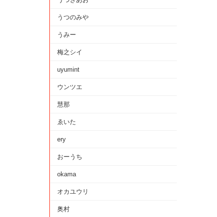
うつのみや
うみー
梅之シイ
uyumint
ウンツエ
慧那
ゑいた
ery
おーうち
okama
オカユウリ
奥村