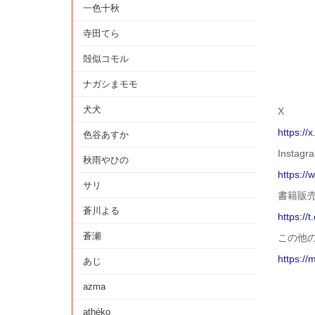
一色十秋
寺田てら
殻似コモル
ナガシまモモ
犬犬
X
https://
色谷あすか
Instagr
秋雨やひの
https:/
サリ
書籍販売
蒼川よる
https://
蒼瀬
この他
https://
あじ
azma
athéko