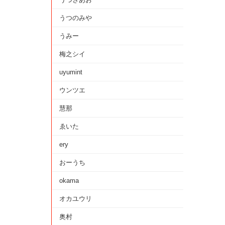
うつのみや
うみー
梅之シイ
uyumint
ウンツエ
慧那
ゑいた
ery
おーうち
okama
オカユウリ
奥村