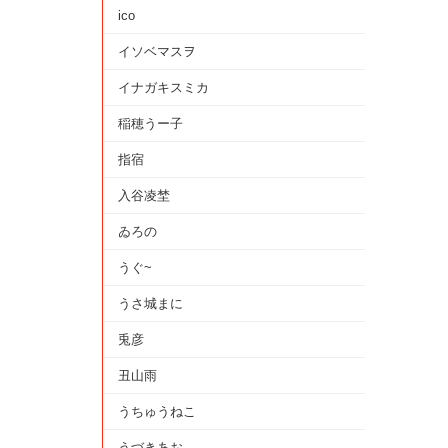
ico
イソベマスヲ
イナガキスミカ
稲穂うー子
指宿
入谷凌埜
ゐろの
うぐ~
うさ城まに
兎彦
丑山雨
うちゅうねこ
うづきあお