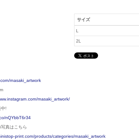
サイズ
L
2L
x.com/masaki_artwork
am
/www.instagram.com/masaki_artwork/
中!
t.co/nQYbbT6r34
の写真はこちら
ministop-print.com/products/categories/masaki_artwork