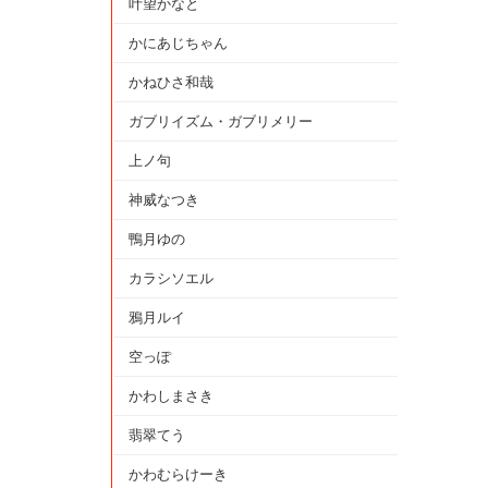
叶望かなと
かにあじちゃん
かねひさ和哉
ガブリイズム・ガブリメリー
上ノ句
神威なつき
鴨月ゆの
カラシソエル
鴉月ルイ
空っぽ
かわしまさき
翡翠てう
かわむらけーき