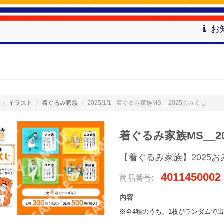
お
イラスト
着ぐるみ家族
2025/1/1 - 着ぐるみ家族MS__2025おみくじ
着ぐるみ家族MS__2
【着ぐるみ家族】2025お
4011450002
商品番号:
内容
※全4種のうち、1枚がランダムで