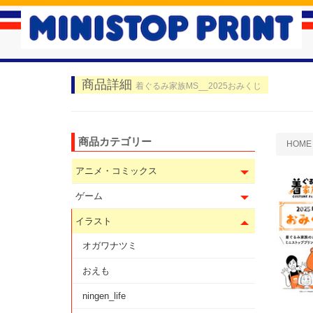
商品詳細
着ぐるみ家族MS__2025おみくじ
商品カテゴリー
HOME
アニメ・コミックス
ゲーム
イラスト
オガワナツミ
おえも
ningen_life