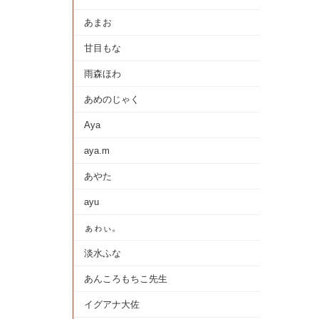
あまお
甘目もな
雨森ほわ
あめのじゃく
Aya
aya.m
あやた
ayu
ぁゎぃ。
淡水ふな
あんころもちこ先生
イグアナ大佐