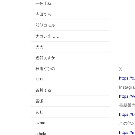
一色十秋
寺田てら
殻似コモル
ナガシまモモ
犬犬
色谷あすか
秋雨やひの
X
https://
サリ
Instagr
蒼川よる
https:/
蒼瀬
書籍販売
あじ
https://
azma
この他
https://
athéko