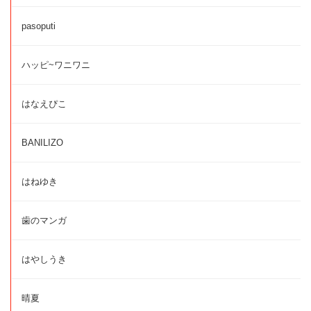
pasoputi
ハッピ~ワニワニ
はなえぴこ
BANILIZO
はねゆき
歯のマンガ
はやしうき
晴夏