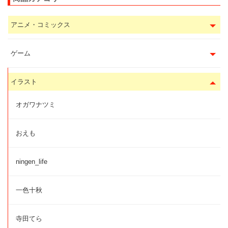
アニメ・コミックス
ゲーム
イラスト
オガワナツミ
おえも
ningen_life
一色十秋
寺田てら