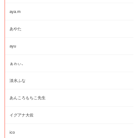
aya.m
あやた
ayu
ぁゎぃ。
淡水ふな
あんころもちこ先生
イグアナ大佐
ico