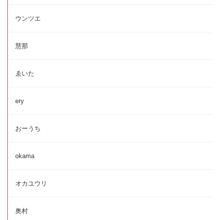
ウンツエ
慧那
ゑいた
ery
おーうち
okama
オカユウリ
奥村