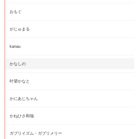
おもぐ
がじゅまる
kanau
かなしの
叶望かなと
かにあじちゃん
かねひさ和哉
ガブリイズム・ガブリメリー