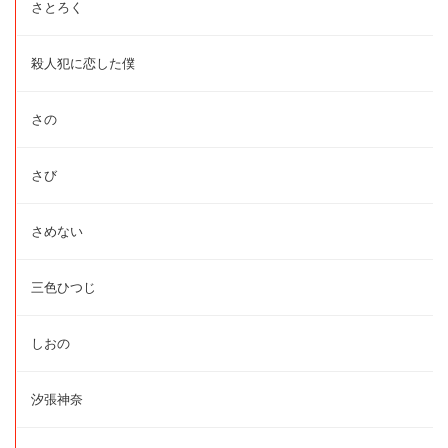
さとろく
殺人犯に恋した僕
さの
さび
さめない
三色ひつじ
しおの
汐張神奈