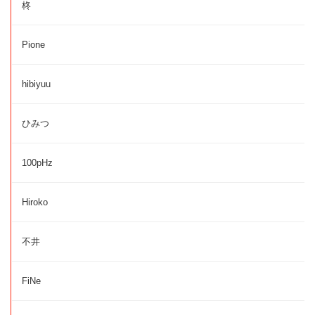
柊
Pione
hibiyuu
ひみつ
100pHz
Hiroko
不井
FiNe