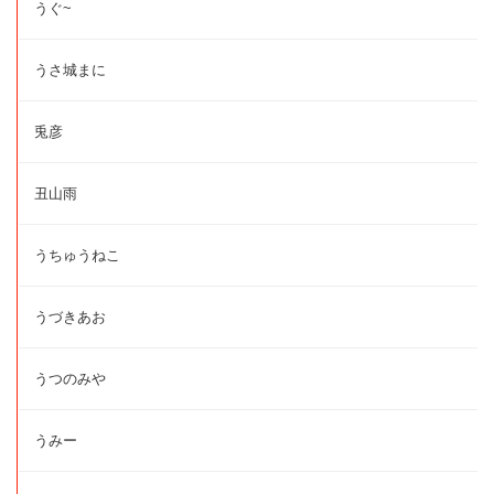
うぐ~
うさ城まに
兎彦
丑山雨
うちゅうねこ
うづきあお
うつのみや
うみー