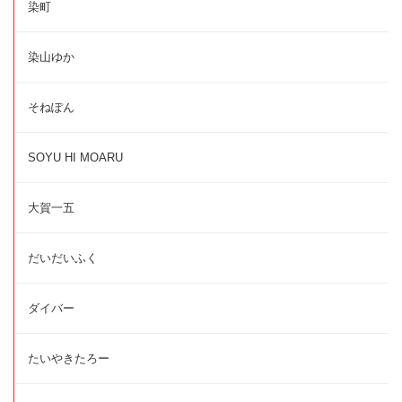
染町
染山ゆか
そねぽん
SOYU HI MOARU
大賀一五
だいだいふく
ダイバー
たいやきたろー