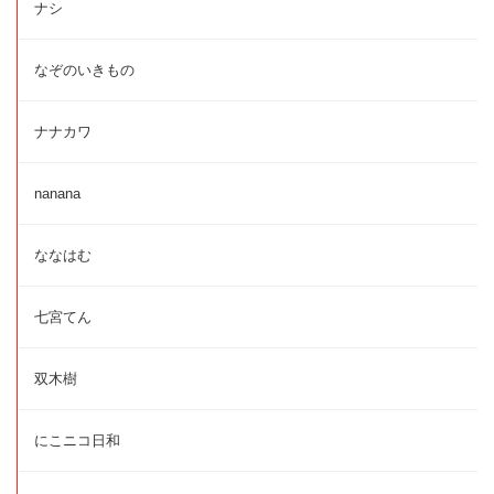
ナシ
なぞのいきもの
ナナカワ
nanana
ななはむ
七宮てん
双木樹
にこニコ日和