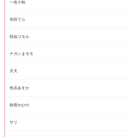
一色十秋
寺田てら
殻似コモル
ナガシまモモ
犬犬
色谷あすか
秋雨やひの
サリ