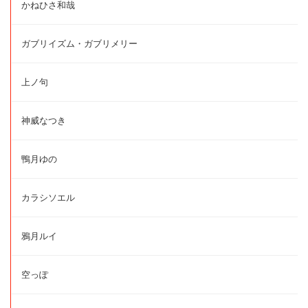
かねひさ和哉
ガブリイズム・ガブリメリー
上ノ句
神威なつき
鴨月ゆの
カラシソエル
鴉月ルイ
空っぽ