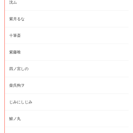
沈ム
紫月るな
十筆斎
紫藤唯
四ノ宮しの
柴呉狗ヲ
じみにしじみ
鯱ノ丸