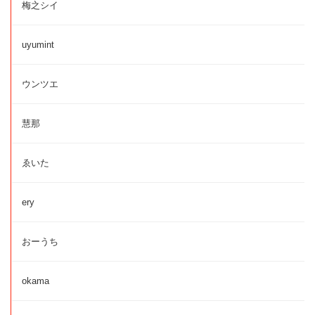
梅之シイ
uyumint
ウンツエ
慧那
ゑいた
ery
おーうち
okama