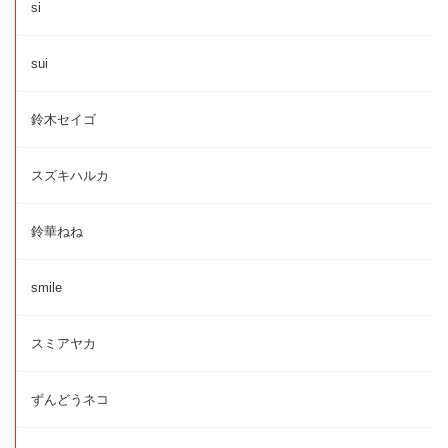
si
sui
鈴木セイゴ
スズキハルカ
鈴華ねね
smile
スミアヤカ
ずんどうネコ