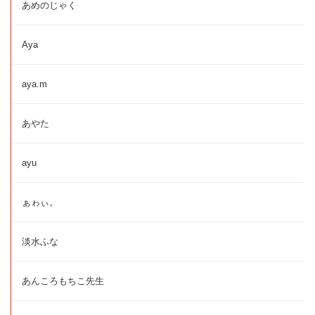
あめのじゃく
Aya
aya.m
あやた
ayu
ぁゎぃ。
淡水ふな
あんころもちこ先生