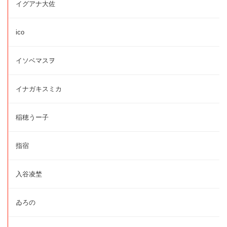
イグアナ大佐
ico
イソベマスヲ
イナガキスミカ
稲穂うー子
指宿
入谷凌埜
ゐろの