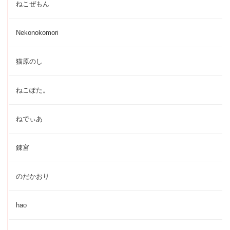
ねこぜもん
Nekonokomori
猫原のし
ねこぽた。
ねでぃあ
錬宮
のだかおり
hao