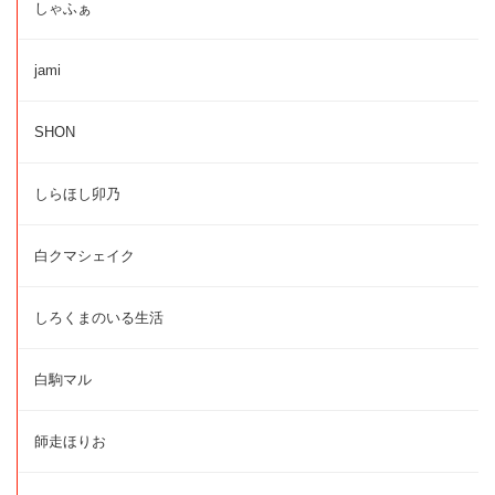
しゃふぁ
jami
SHON
しらほし卯乃
白クマシェイク
しろくまのいる生活
白駒マル
師走ほりお