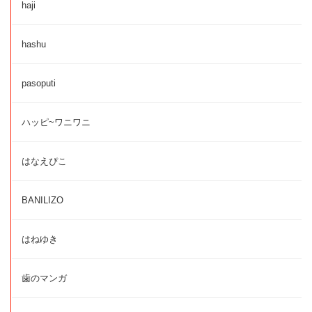
haji
hashu
pasoputi
ハッピ~ワニワニ
はなえぴこ
BANILIZO
はねゆき
歯のマンガ