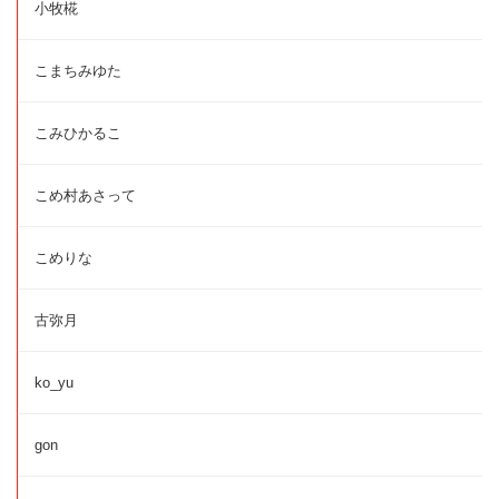
小牧椛
こまちみゆた
こみひかるこ
こめ村あさって
こめりな
古弥月
ko_yu
gon