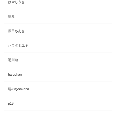
はやしうき
晴夏
原田ちあき
ハラダミユキ
遥川遊
haruchan
晴のちsakana
p19