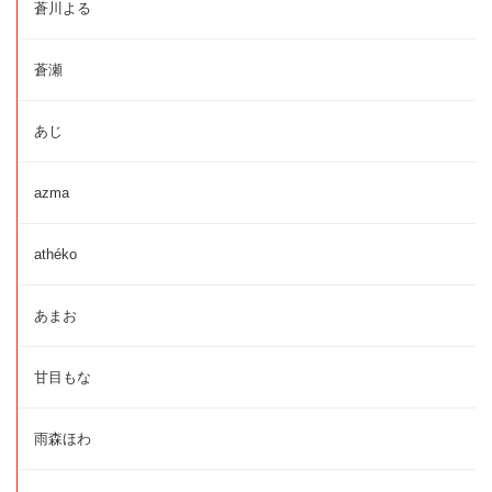
蒼川よる
蒼瀬
あじ
azma
athéko
あまお
甘目もな
雨森ほわ