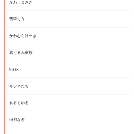
かわしまさき
翡翠てう
かわむらけーき
着ぐるみ家族
kisaki
キツネたち
君谷くゆる
旧都なぎ