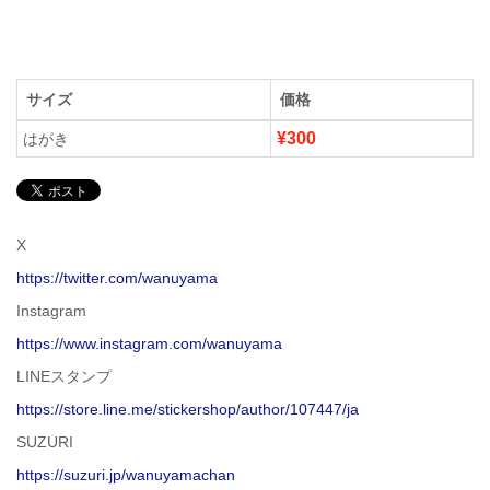
サイズ
価格
¥300
はがき
X
https://twitter.com/wanuyama
Instagram
https://www.instagram.com/wanuyama
LINEスタンプ
https://store.line.me/stickershop/author/107447/ja
SUZURI
https://suzuri.jp/wanuyamachan