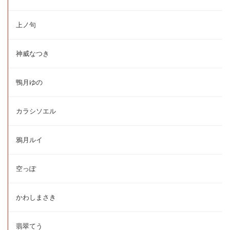
上ノ句
神威なつき
鴨月ゆの
カラシソエル
鴉月ルイ
空っぽ
かわしまさき
翡翠てう