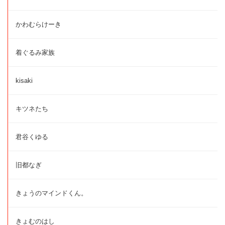
かわむらけーき
着ぐるみ家族
kisaki
キツネたち
君谷くゆる
旧都なぎ
きょうのマインドくん。
きょむのはし