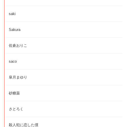
saki
Sakura
佐倉おりこ
saco
皐月まゆり
砂糖薬
さとろく
殺人犯に恋した僕