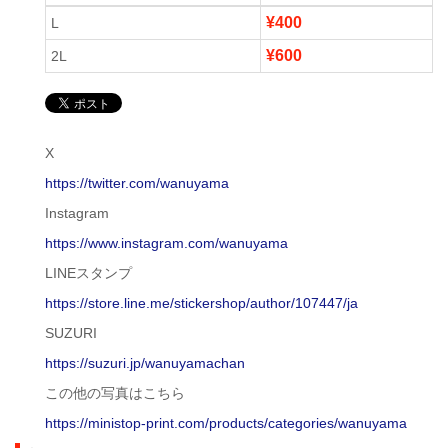
¥400
L
¥600
2L
X
https://twitter.com/wanuyama
Instagram
https://www.instagram.com/wanuyama
LINEスタンプ
https://store.line.me/stickershop/author/107447/ja
SUZURI
https://suzuri.jp/wanuyamachan
この他の写真はこちら
https://ministop-print.com/products/categories/wanuyama