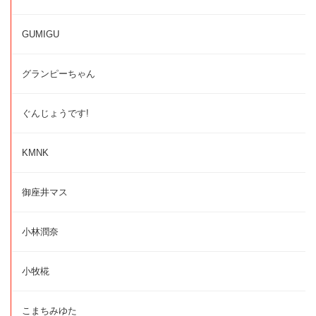
GUMIGU
グランピーちゃん
ぐんじょうです!
KMNK
御座井マス
小林潤奈
小牧椛
こまちみゆた