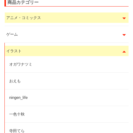
商品カテゴリー
アニメ・コミックス
ゲーム
イラスト
オガワナツミ
おえも
ningen_life
一色十秋
寺田てら