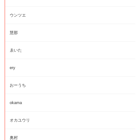
ウンツエ
慧那
ゑいた
ery
おーうち
okama
オカユウリ
奥村