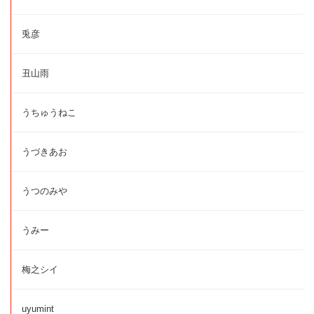
兎彦
丑山雨
うちゅうねこ
うづきあお
うつのみや
うみー
梅之シイ
uyumint