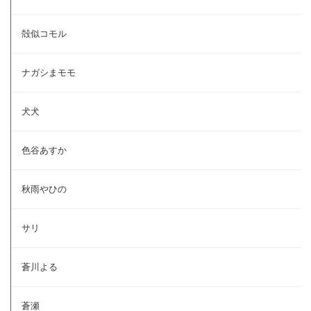
殻似コモル
ナガシまモモ
犬犬
色谷あすか
秋雨やひの
サリ
蒼川よる
蒼瀬