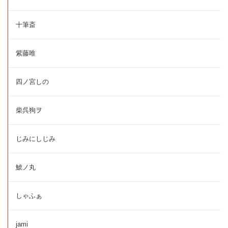
十筆斎
紫藤唯
四ノ宮しの
柴呉狗ヲ
じみにしじみ
鯱ノ丸
しゃふぁ
jami