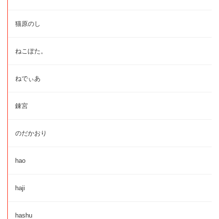
猫原のし
ねこぽた。
ねでぃあ
錬宮
のだかおり
hao
haji
hashu