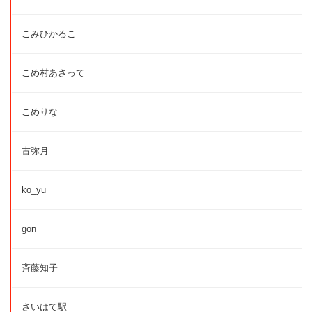
こみひかるこ
こめ村あさって
こめりな
古弥月
ko_yu
gon
斉藤知子
さいはて駅