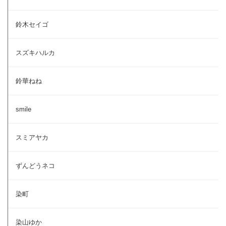
鈴木セイゴ
スズキハルカ
鈴華ねね
smile
スミアヤカ
ずんどうネコ
染町
染山ゆか