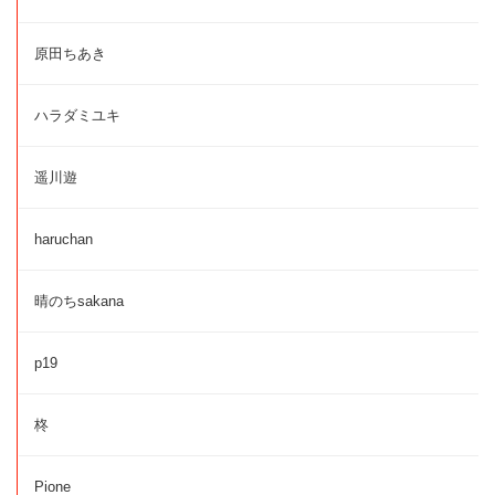
原田ちあき
ハラダミユキ
遥川遊
haruchan
晴のちsakana
p19
柊
Pione