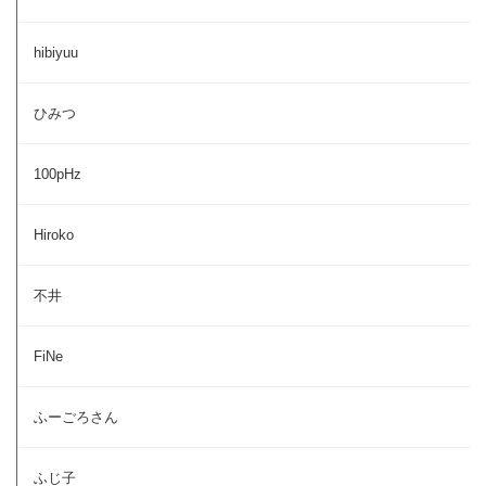
hibiyuu
ひみつ
100pHz
Hiroko
不井
FiNe
ふーごろさん
ふじ子