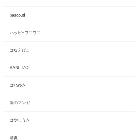
pasoputi
ハッピ~ワニワニ
はなえぴこ
BANILIZO
はねゆき
歯のマンガ
はやしうき
晴夏