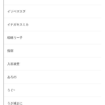
イソベマスヲ
イナガキスミカ
稲穂うー子
指宿
入谷凌埜
ゐろの
うぐ~
うさ城まに