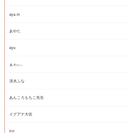
aya.m
あやた
ayu
ぁゎぃ。
淡水ふな
あんころもちこ先生
イグアナ大佐
ico