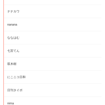
ナナカワ
nanana
ななはむ
七宮てん
双木樹
にこニコ日和
日刊タイポ
nima