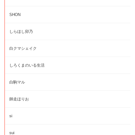
SHON
しらほし卯乃
白クマシェイク
しろくまのいる生活
白駒マル
師走ほりお
si
sui