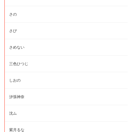
さの
さび
さめない
三色ひつじ
しおの
汐張神奈
沈ム
紫月るな