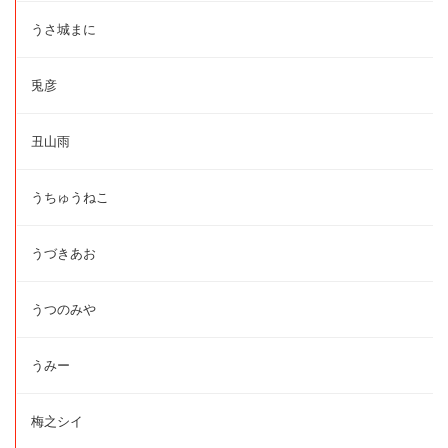
うさ城まに
兎彦
丑山雨
うちゅうねこ
うづきあお
うつのみや
うみー
梅之シイ