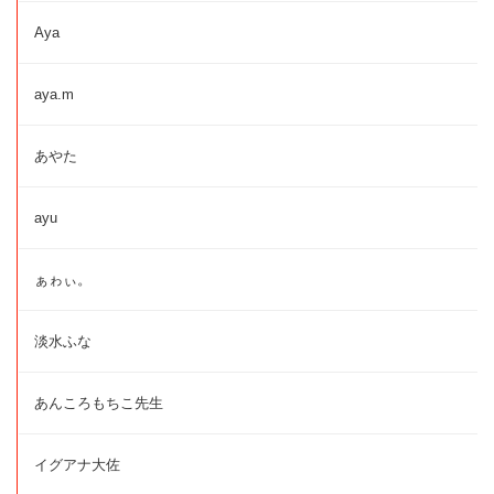
Aya
aya.m
あやた
ayu
ぁゎぃ。
淡水ふな
あんころもちこ先生
イグアナ大佐