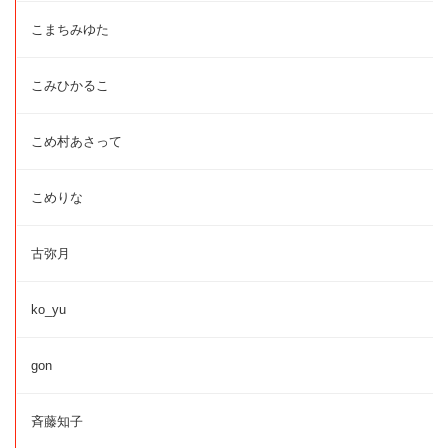
こまちみゆた
こみひかるこ
こめ村あさって
こめりな
古弥月
ko_yu
gon
斉藤知子