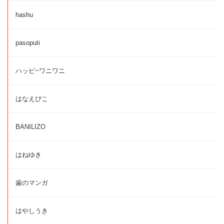
hashu
pasoputi
ハッピ~ワニワニ
はなえぴこ
BANILIZO
はねゆき
歯のマンガ
はやしうき