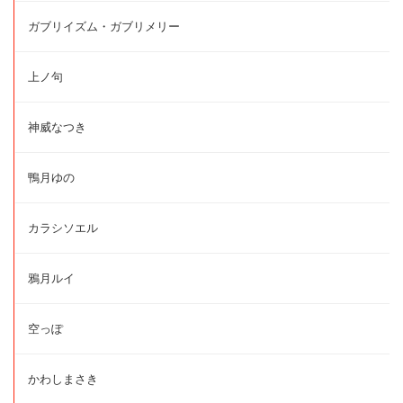
ガブリイズム・ガブリメリー
上ノ句
神威なつき
鴨月ゆの
カラシソエル
鴉月ルイ
空っぽ
かわしまさき