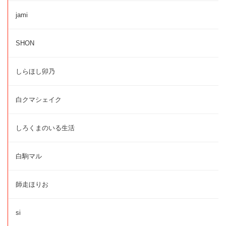
jami
SHON
しらほし卯乃
白クマシェイク
しろくまのいる生活
白駒マル
師走ほりお
si