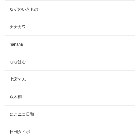
なぞのいきもの
ナナカワ
nanana
ななはむ
七宮てん
双木樹
にこニコ日和
日刊タイポ