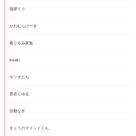
翡翠てう
かわむらけーき
着ぐるみ家族
kisaki
キツネたち
君谷くゆる
旧都なぎ
きょうのマインドくん。