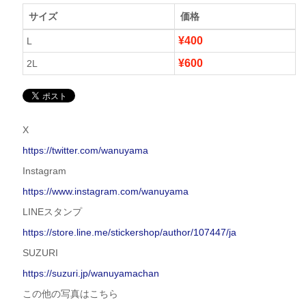
サイズ
価格
¥400
L
¥600
2L
X
https://twitter.com/wanuyama
Instagram
https://www.instagram.com/wanuyama
LINEスタンプ
https://store.line.me/stickershop/author/107447/ja
SUZURI
https://suzuri.jp/wanuyamachan
この他の写真はこちら