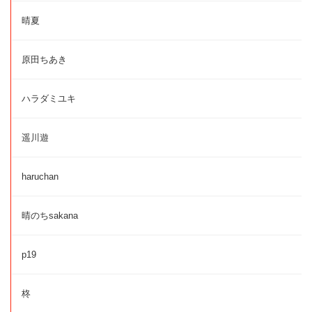
晴夏
原田ちあき
ハラダミユキ
遥川遊
haruchan
晴のちsakana
p19
柊