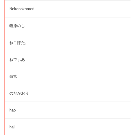
Nekonokomori
猫原のし
ねこぽた。
ねでぃあ
錬宮
のだかおり
hao
haji