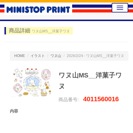
Toggle
naviga
商品詳細
ワヌ山MS__洋菓子ワヌ
HOME
イラスト
ワヌ山
2026/2/24 - ワヌ山MS__洋菓子ワヌ
ワヌ山MS__洋菓子ワ
ヌ
4011560016
商品番号:
内容