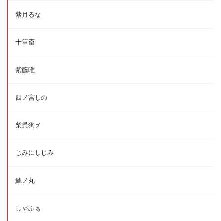
紫月るな
十筆斎
紫藤唯
四ノ宮しの
柴呉狗ヲ
じみにしじみ
鯱ノ丸
しゃふぁ