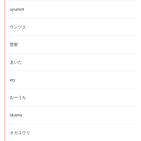
uyumint
ウンツエ
慧那
ゑいた
ery
おーうち
okama
オカユウリ