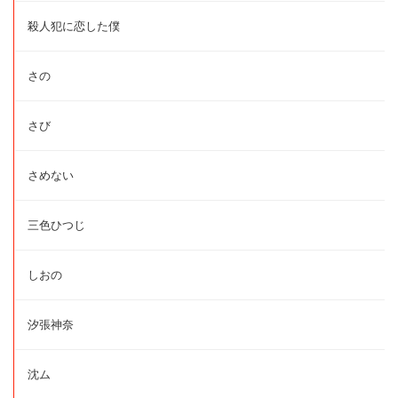
殺人犯に恋した僕
さの
さび
さめない
三色ひつじ
しおの
汐張神奈
沈ム