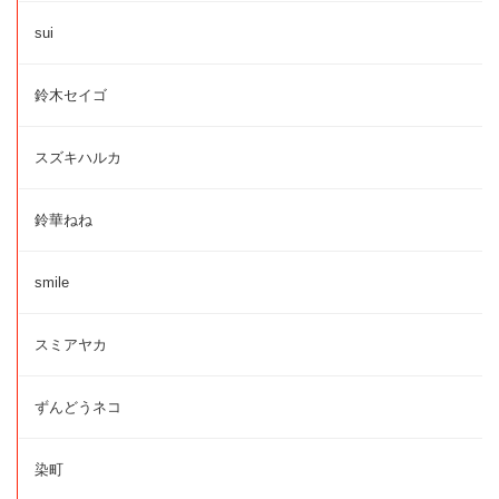
sui
鈴木セイゴ
スズキハルカ
鈴華ねね
smile
スミアヤカ
ずんどうネコ
染町