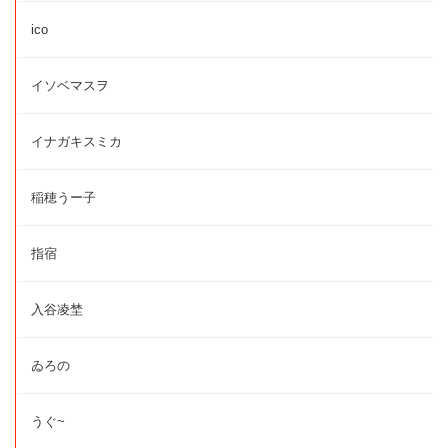
ico
イソベマスヲ
イナガキスミカ
稲穂うー子
指宿
入谷凌埜
ゐろの
うぐ~