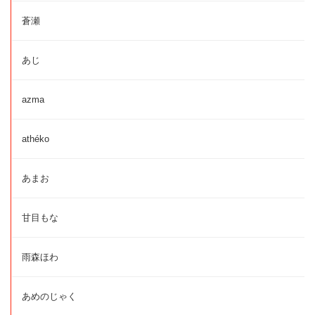
蒼瀬
あじ
azma
athéko
あまお
甘目もな
雨森ほわ
あめのじゃく