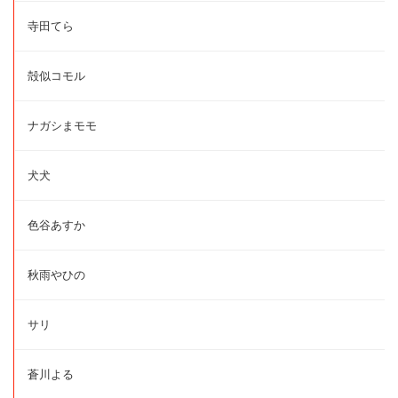
寺田てら
殻似コモル
ナガシまモモ
犬犬
色谷あすか
秋雨やひの
サリ
蒼川よる