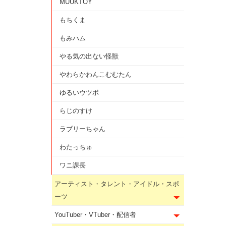
MUUKTOY
もちくま
もみハム
やる気の出ない怪獣
やわらかわんこむむたん
ゆるいウツボ
らじのすけ
ラブリーちゃん
わたっちゅ
ワニ課長
アーティスト・タレント・アイドル・スポ
ーツ
YouTuber・VTuber・配信者