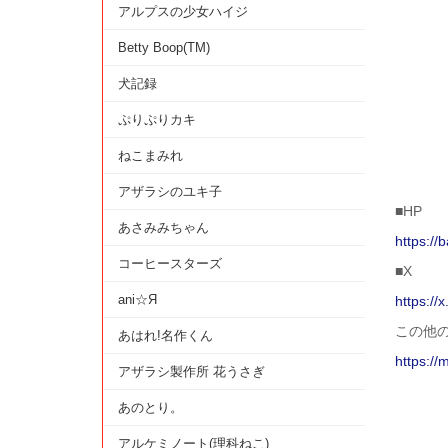
アルプスの少女ハイジ
Betty Boop(TM)
犬記録
ぷりぷりカキ
ねこまみれ
アザラシのユキ子
■HP
あさみみちゃん
https://
コーヒースターズ
■X
ani☆Я
https://
この他
あはれ!名作くん
https://
アザラシ製作所 花うさぎ
あのとり。
アルケミノート(理科ねこ)