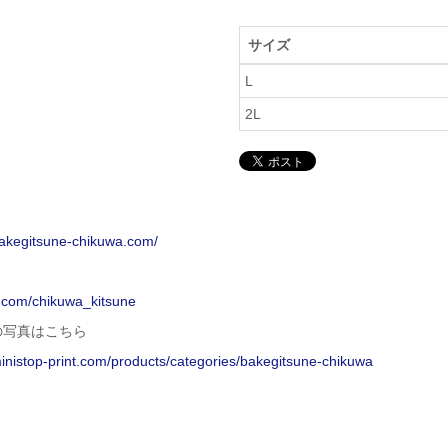
サイズ
L
2L
bakegitsune-chikuwa.com/
x.com/chikuwa_kitsune
の写真はこちら
ministop-print.com/products/categories/bakegitsune-chikuwa