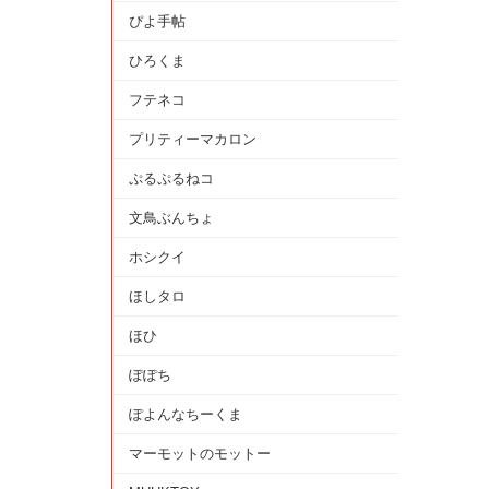
ぴよ手帖
ひろくま
フテネコ
プリティーマカロン
ぷるぷるねコ
文鳥ぶんちょ
ホシクイ
ほしタロ
ほひ
ぽぽち
ぽよんなちーくま
マーモットのモットー