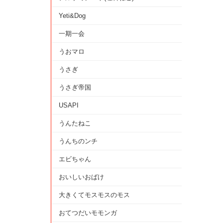
Yeti&Dog
一期一会
うおマロ
うさぎ
うさぎ帝国
USAPI
うんたねこ
うんちのンチ
エビちゃん
おいしいおばけ
大きくてモスモスのモス
おてつだいモモンガ