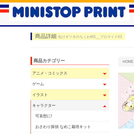
商品詳細
化けギツネのちくわMS__ブロマイド03
商品カテゴリー
HOME
アニメ・コミックス
ゲーム
イラスト
キャラクター
可哀想に!
おさわり探偵 なめこ栽培キット