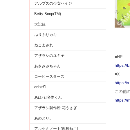
アルプスの少女ハイジ
Betty Boop(TM)
犬記録
ぷりぷりカキ
ねこまみれ
アザラシのユキ子
■HP
https://
あさみみちゃん
■X
コーヒースターズ
https://
ani☆Я
この他
あはれ!名作くん
https://
アザラシ製作所 花うさぎ
あのとり。
アルケミノート(理科ねこ)