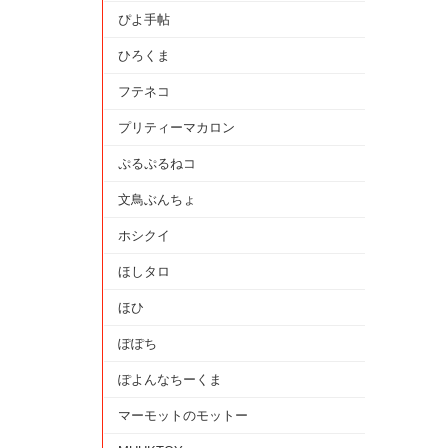
ぴよ手帖
ひろくま
フテネコ
プリティーマカロン
ぷるぷるねコ
文鳥ぶんちょ
ホシクイ
ほしタロ
ほひ
ぽぽち
ぽよんなちーくま
マーモットのモットー