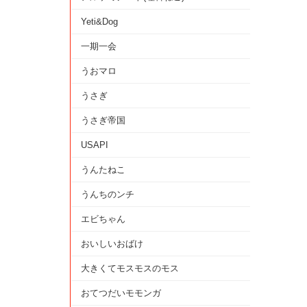
Yeti&Dog
一期一会
うおマロ
うさぎ
うさぎ帝国
USAPI
うんたねこ
うんちのンチ
エビちゃん
おいしいおばけ
大きくてモスモスのモス
おてつだいモモンガ