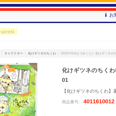
お
いはがき01
キャラクター
化けギツネのちくわ
2025/7/23(なつみくじ) - 化けギ
化けギツネのちくわ
01
【化けギツネのちくわ】
4011610012
商品番号: