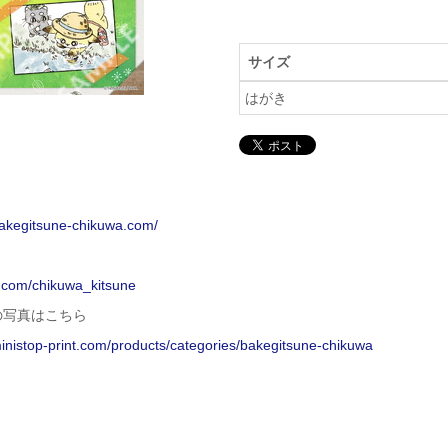
サイズ
はがき
bakegitsune-chikuwa.com/
x.com/chikuwa_kitsune
の写真はこちら
ministop-print.com/products/categories/bakegitsune-chikuwa