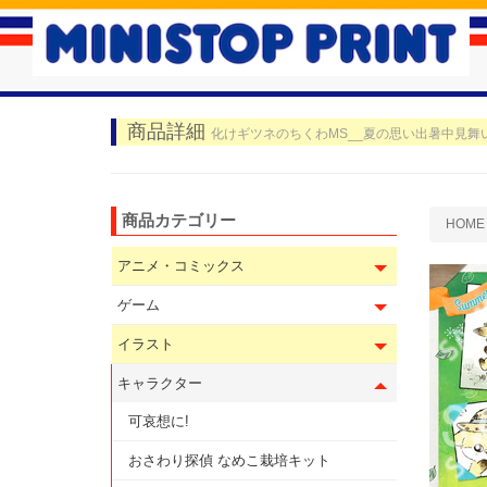
商品詳細
化けギツネのちくわMS__夏の思い出暑中見舞
商品カテゴリー
HOME
アニメ・コミックス
ゲーム
イラスト
キャラクター
可哀想に!
おさわり探偵 なめこ栽培キット