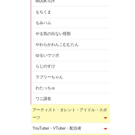
MUUKTOY
もちくま
もみハム
やる気の出ない怪獣
やわらかわんこむむたん
ゆるいウツボ
らじのすけ
ラブリーちゃん
わたっちゅ
ワニ課長
アーティスト・タレント・アイドル・スポ
ーツ
YouTuber・VTuber・配信者