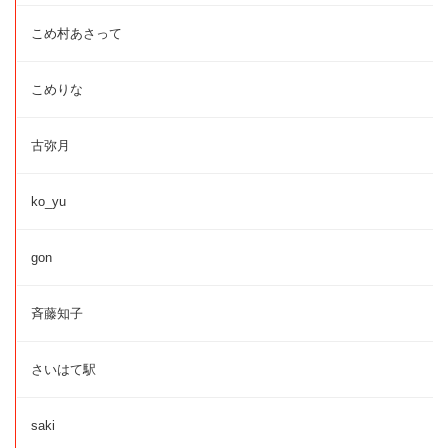
こめ村あさって
こめりな
古弥月
ko_yu
gon
斉藤知子
さいはて駅
saki