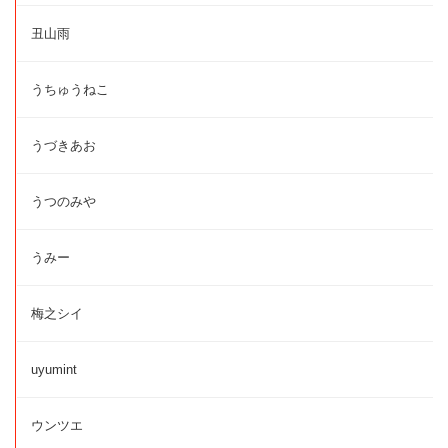
丑山雨
うちゅうねこ
うづきあお
うつのみや
うみー
梅之シイ
uyumint
ウンツエ