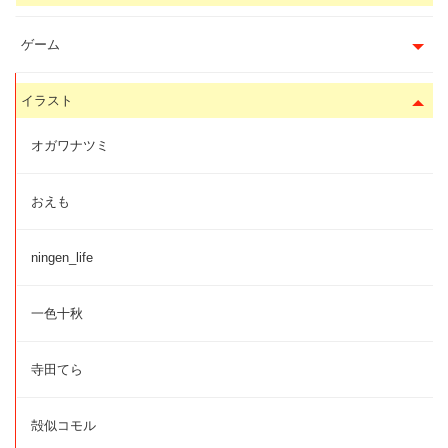
ゲーム
イラスト
オガワナツミ
おえも
ningen_life
一色十秋
寺田てら
殻似コモル