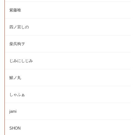
紫藤唯
四ノ宮しの
柴呉狗ヲ
じみにしじみ
鯱ノ丸
しゃふぁ
jami
SHON