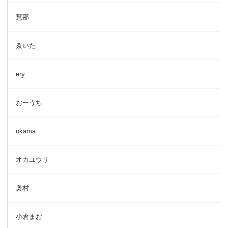
慧那
ゑいた
ery
おーうち
okama
オカユウリ
奥村
小倉まお