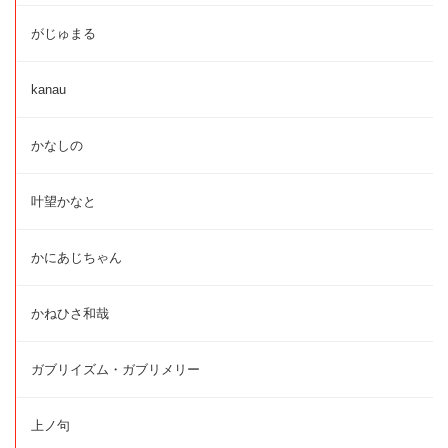
がじゅまる
kanau
かなしの
叶望かなと
かにあじちゃん
かねひさ和哉
ガブリイズム・ガブリメリー
上ノ句