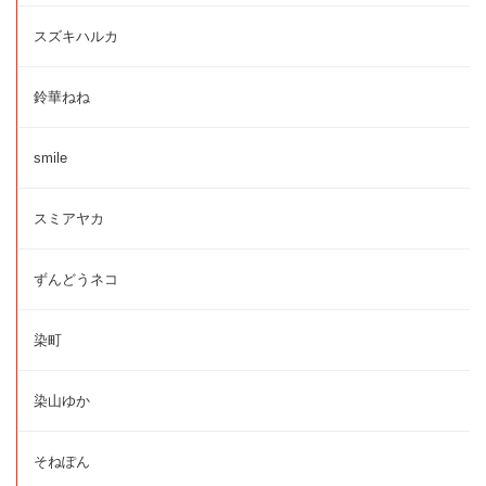
スズキハルカ
鈴華ねね
smile
スミアヤカ
ずんどうネコ
染町
染山ゆか
そねぽん