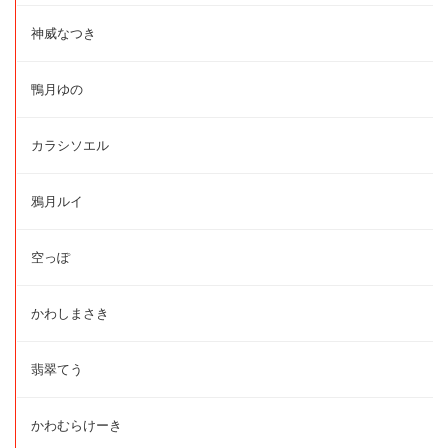
神威なつき
鴨月ゆの
カラシソエル
鴉月ルイ
空っぽ
かわしまさき
翡翠てう
かわむらけーき