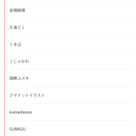
金猫銀猫
久遠どく
くきは
くしゃかわ
国峰ユズキ
クマドットイラスト
kumaohouse
GUMIGU