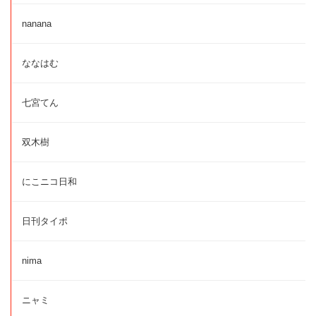
nanana
ななはむ
七宮てん
双木樹
にこニコ日和
日刊タイポ
nima
ニャミ