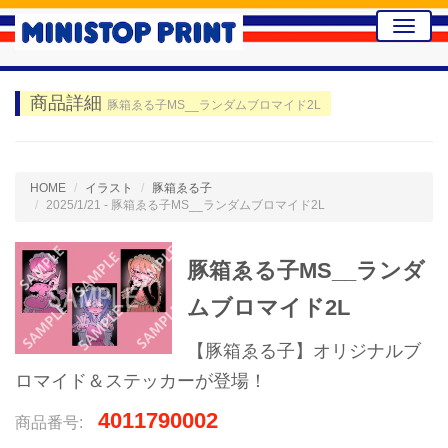
Toggle
naviga
商品詳細
豚箱ゑる子MS__ランダムブロマイド2L
HOME
イラスト
豚箱ゑる子
2025/1/21 - 豚箱ゑる子MS__ランダムブロマイド2L
豚箱ゑる子MS__ランダ
ムブロマイド2L
【豚箱ゑる子】オリジナルブ
ロマイド＆ステッカーが登場！
4011790002
商品番号: