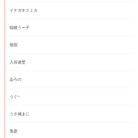
イナガキスミカ
稲穂うー子
指宿
入谷凌埜
ゐろの
うぐ~
うさ城まに
兎彦