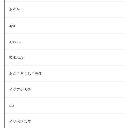
あやた
ayu
ぁゎぃ。
淡水ふな
あんころもちこ先生
イグアナ大佐
ico
イソベマスヲ