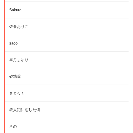
Sakura
佐倉おりこ
saco
皐月まゆり
砂糖薬
さとろく
殺人犯に恋した僕
さの