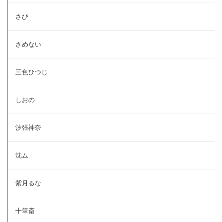
さび
さめない
三色ひつじ
しおの
汐張神奈
沈ム
紫月るな
十筆斎