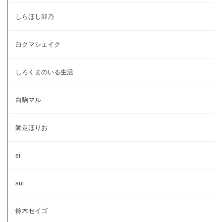
しらほし卯乃
白クマシェイク
しろくまのいる生活
白駒マル
師走ほりお
si
sui
鈴木セイゴ