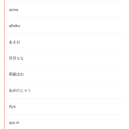
azma
athéko
あまお
甘目もな
雨森ほわ
あめのじゃく
Aya
aya.m