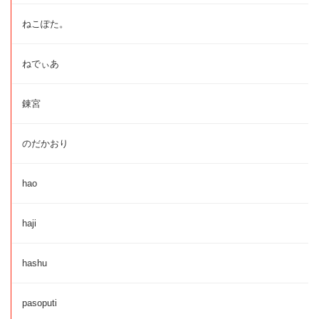
ねこぽた。
ねでぃあ
錬宮
のだかおり
hao
haji
hashu
pasoputi