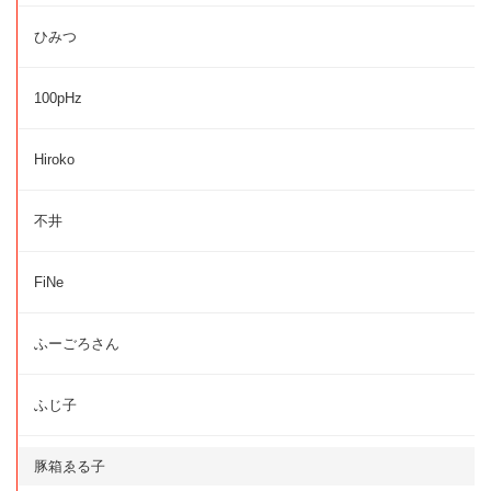
ひみつ
100pHz
Hiroko
不井
FiNe
ふーごろさん
ふじ子
豚箱ゑる子