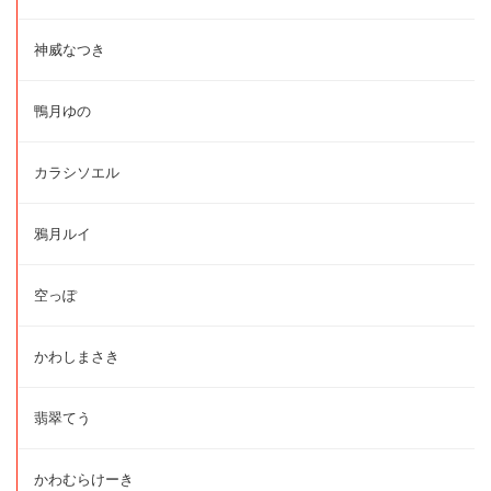
神威なつき
鴨月ゆの
カラシソエル
鴉月ルイ
空っぽ
かわしまさき
翡翠てう
かわむらけーき