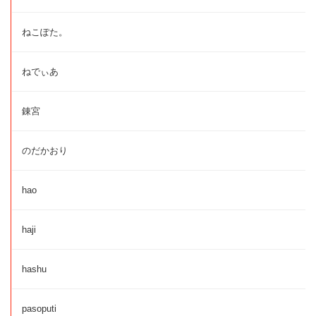
ねこぽた。
ねでぃあ
錬宮
のだかおり
hao
haji
hashu
pasoputi