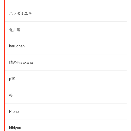
ハラダミユキ
遥川遊
haruchan
晴のちsakana
p19
柊
Pione
hibiyuu