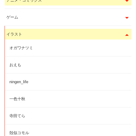
アニメ・コミックス
ゲーム
イラスト
オガワナツミ
おえも
ningen_life
一色十秋
寺田てら
殻似コモル