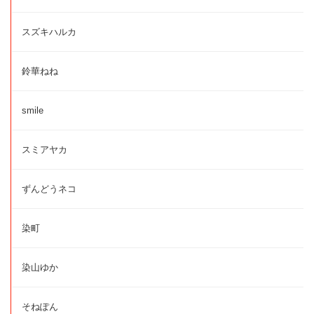
スズキハルカ
鈴華ねね
smile
スミアヤカ
ずんどうネコ
染町
染山ゆか
そねぽん