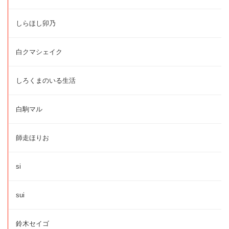
しらほし卯乃
白クマシェイク
しろくまのいる生活
白駒マル
師走ほりお
si
sui
鈴木セイゴ