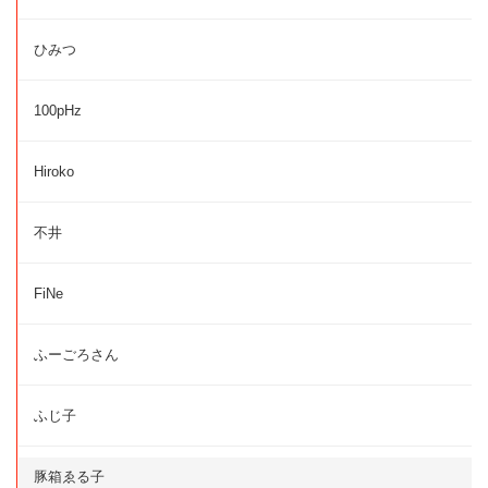
ひみつ
100pHz
Hiroko
不井
FiNe
ふーごろさん
ふじ子
豚箱ゑる子