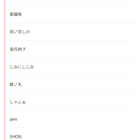
紫藤唯
四ノ宮しの
柴呉狗ヲ
じみにしじみ
鯱ノ丸
しゃふぁ
jami
SHON