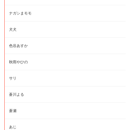
ナガシまモモ
犬犬
色谷あすか
秋雨やひの
サリ
蒼川よる
蒼瀬
あじ