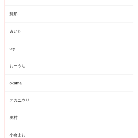
慧那
ゑいた
ery
おーうち
okama
オカユウリ
奥村
小倉まお