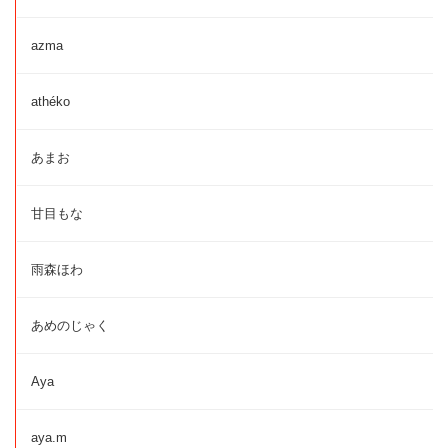
azma
athéko
あまお
甘目もな
雨森ほわ
あめのじゃく
Aya
aya.m