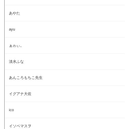
あやた
ayu
ぁゎぃ。
淡水ふな
あんころもちこ先生
イグアナ大佐
ico
イソベマスヲ