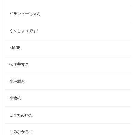
グランピーちゃん
ぐんじょうです!
KMNK
御座井マス
小林潤奈
小牧椛
こまちみゆた
こみひかるこ