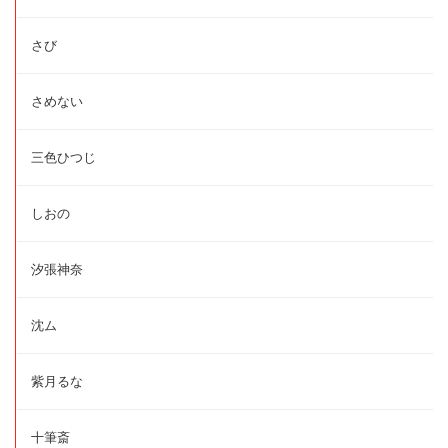
さび
さめない
三色ひつじ
しおの
汐張神奈
沈ム
紫月るな
十筆斎