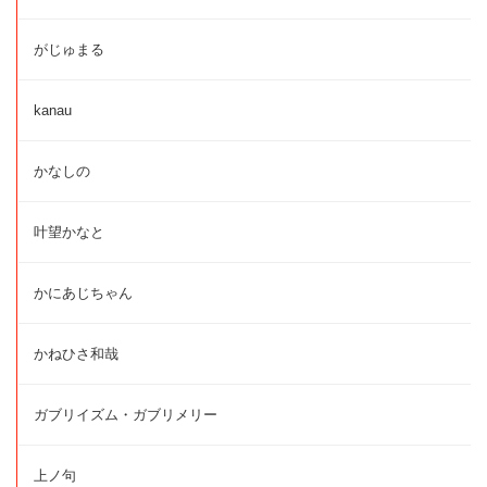
がじゅまる
kanau
かなしの
叶望かなと
かにあじちゃん
かねひさ和哉
ガブリイズム・ガブリメリー
上ノ句