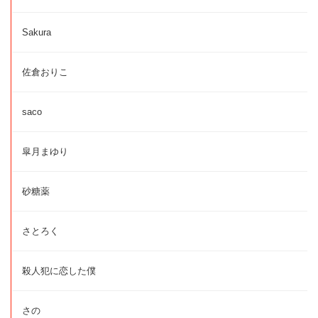
Sakura
佐倉おりこ
saco
皐月まゆり
砂糖薬
さとろく
殺人犯に恋した僕
さの