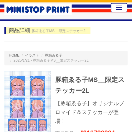
Toggle
naviga
商品詳細
豚箱ゑる子MS__限定ステッカー2L
HOME
イラスト
豚箱ゑる子
2025/1/21 - 豚箱ゑる子MS__限定ステッカー2L
豚箱ゑる子MS__限定ス
テッカー2L
【豚箱ゑる子】オリジナルブ
ロマイド＆ステッカーが登
場！