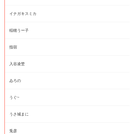
イナガキスミカ
稲穂うー子
指宿
入谷凌埜
ゐろの
うぐ~
うさ城まに
兎彦