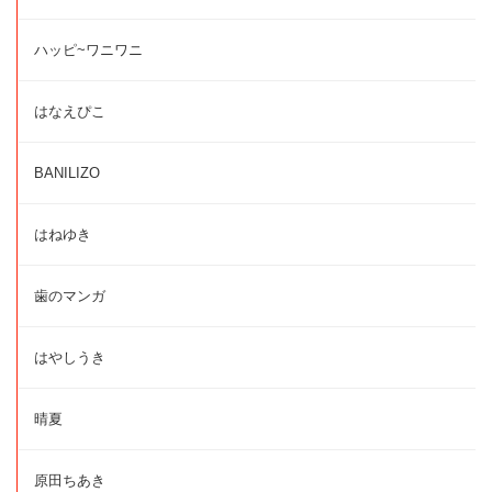
ハッピ~ワニワニ
はなえぴこ
BANILIZO
はねゆき
歯のマンガ
はやしうき
晴夏
原田ちあき