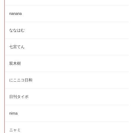
nanana
ななはむ
七宮てん
双木樹
にこニコ日和
日刊タイポ
nima
ニャミ