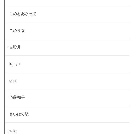
こめ村あさって
こめりな
古弥月
ko_yu
gon
斉藤知子
さいはて駅
saki