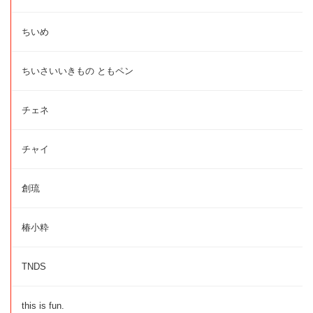
ちいめ
ちいさいいきもの ともペン
チェネ
チャイ
創琉
椿小粋
TNDS
this is fun.