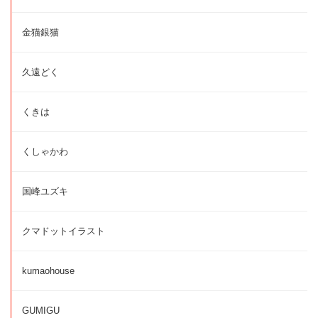
金猫銀猫
久遠どく
くきは
くしゃかわ
国峰ユズキ
クマドットイラスト
kumaohouse
GUMIGU