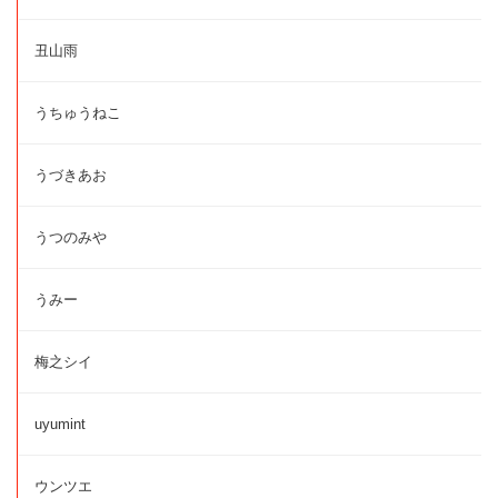
丑山雨
うちゅうねこ
うづきあお
うつのみや
うみー
梅之シイ
uyumint
ウンツエ