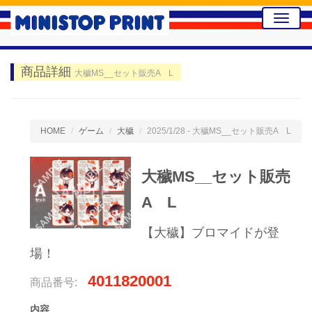
Toggle
naviga
商品詳細
大穢MS__セット販売A L
HOME
ゲーム
大穢
2025/1/28 - 大穢MS__セット販売A L
大穢MS__セット販売
A L
【大穢】ブロマイドが登
場！
4011820001
商品番号:
内容