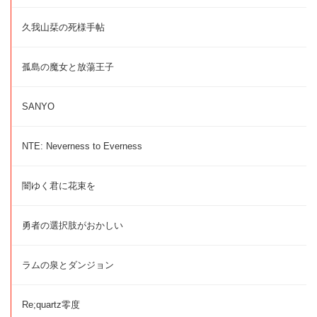
久我山栞の死様手帖
孤島の魔女と放蕩王子
SANYO
NTE: Neverness to Everness
闇ゆく君に花束を
勇者の選択肢がおかしい
ラムの泉とダンジョン
Re;quartz零度