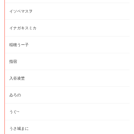
イソベマスヲ
イナガキスミカ
稲穂うー子
指宿
入谷凌埜
ゐろの
うぐ~
うさ城まに