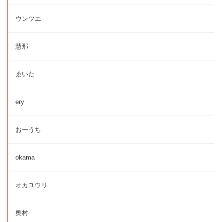
ウンツエ
慧那
ゑいた
ery
おーうち
okama
オカユウリ
奥村