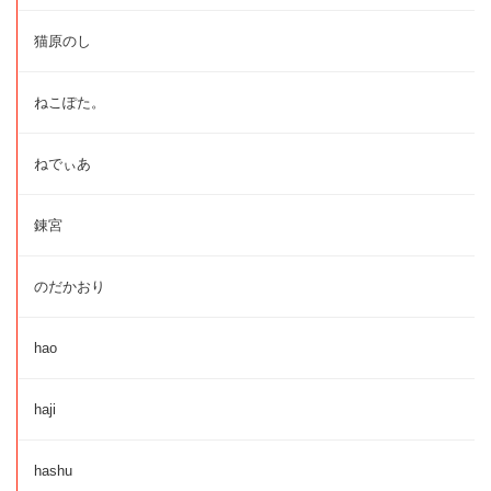
猫原のし
ねこぽた。
ねでぃあ
錬宮
のだかおり
hao
haji
hashu