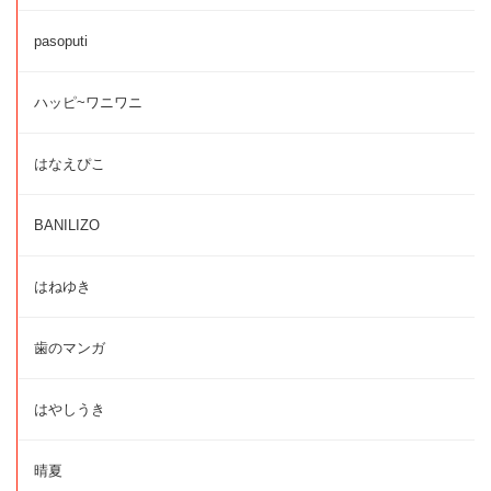
pasoputi
ハッピ~ワニワニ
はなえぴこ
BANILIZO
はねゆき
歯のマンガ
はやしうき
晴夏