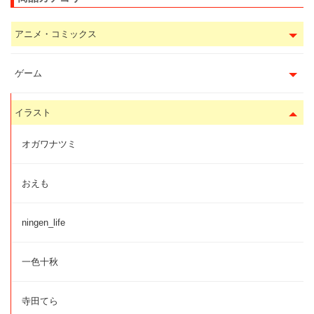
アニメ・コミックス
ゲーム
イラスト
オガワナツミ
おえも
ningen_life
一色十秋
寺田てら