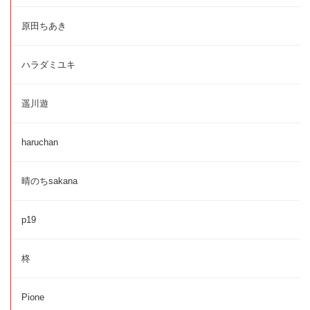
原田ちあき
ハラダミユキ
遥川遊
haruchan
晴のちsakana
p19
柊
Pione