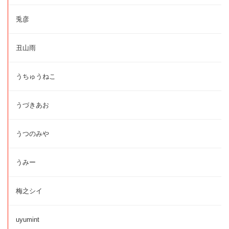
兎彦
丑山雨
うちゅうねこ
うづきあお
うつのみや
うみー
梅之シイ
uyumint