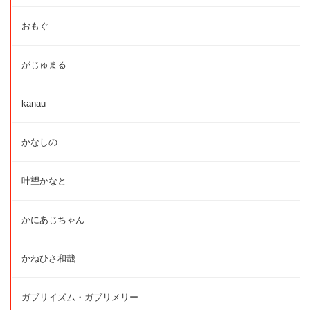
おもぐ
がじゅまる
kanau
かなしの
叶望かなと
かにあじちゃん
かねひさ和哉
ガブリイズム・ガブリメリー