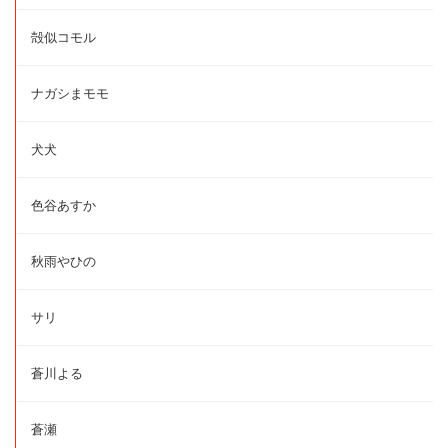
殻似コモル
ナガシまモモ
犬犬
色谷あすか
秋雨やひの
サリ
蒼川よる
蒼瀬