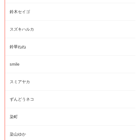
鈴木セイゴ
スズキハルカ
鈴華ねね
smile
スミアヤカ
ずんどうネコ
染町
染山ゆか