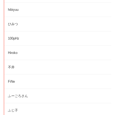
hibiyuu
ひみつ
100pHz
Hiroko
不井
FiNe
ふーごろさん
ふじ子