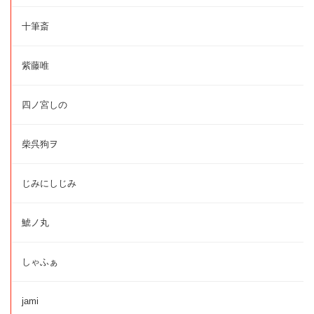
十筆斎
紫藤唯
四ノ宮しの
柴呉狗ヲ
じみにしじみ
鯱ノ丸
しゃふぁ
jami