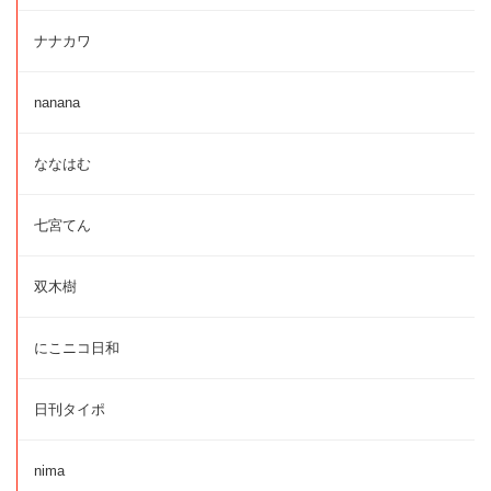
ナナカワ
nanana
ななはむ
七宮てん
双木樹
にこニコ日和
日刊タイポ
nima