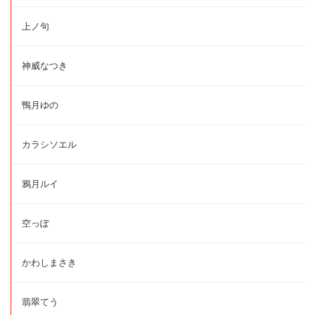
上ノ句
神威なつき
鴨月ゆの
カラシソエル
鴉月ルイ
空っぽ
かわしまさき
翡翠てう