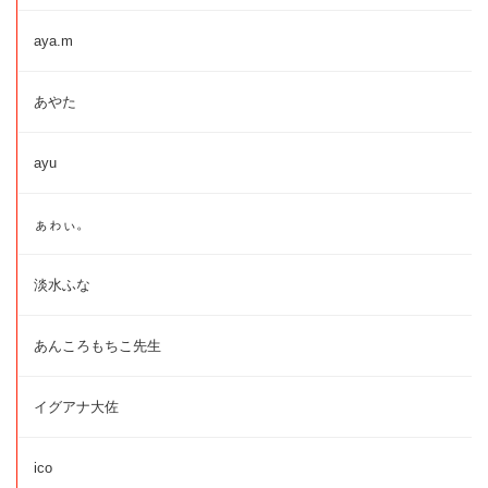
aya.m
あやた
ayu
ぁゎぃ。
淡水ふな
あんころもちこ先生
イグアナ大佐
ico