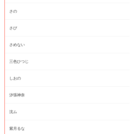
さの
さび
さめない
三色ひつじ
しおの
汐張神奈
沈ム
紫月るな