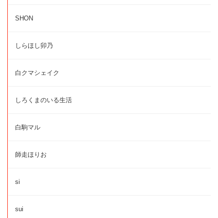
SHON
しらほし卯乃
白クマシェイク
しろくまのいる生活
白駒マル
師走ほりお
si
sui