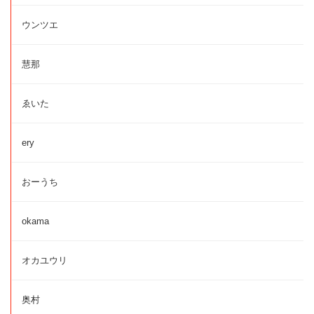
ウンツエ
慧那
ゑいた
ery
おーうち
okama
オカユウリ
奥村