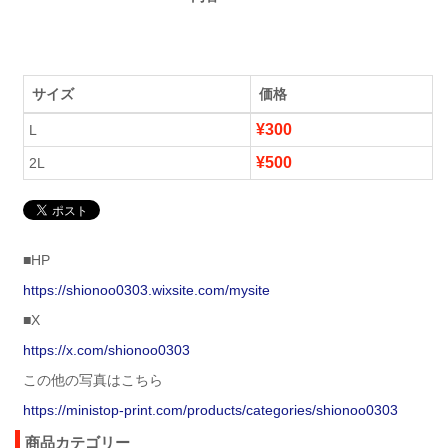
サイズ
価格
¥300
L
¥500
2L
■HP
https://shionoo0303.wixsite.com/mysite
■X
https://x.com/shionoo0303
この他の写真はこちら
https://ministop-print.com/products/categories/shionoo0303
商品カテゴリー