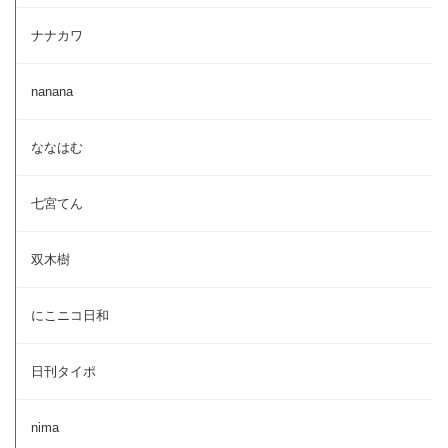
ナナカワ
nanana
ななはむ
七宮てん
双木樹
にこニコ日和
日刊タイポ
nima