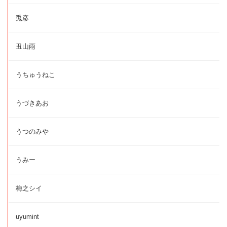
兎彦
丑山雨
うちゅうねこ
うづきあお
うつのみや
うみー
梅之シイ
uyumint