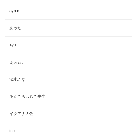
aya.m
あやた
ayu
ぁゎぃ。
淡水ふな
あんころもちこ先生
イグアナ大佐
ico