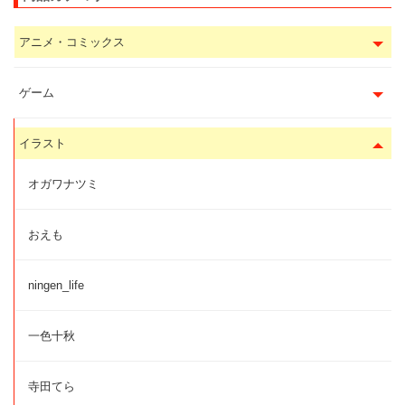
アニメ・コミックス
ゲーム
イラスト
オガワナツミ
おえも
ningen_life
一色十秋
寺田てら