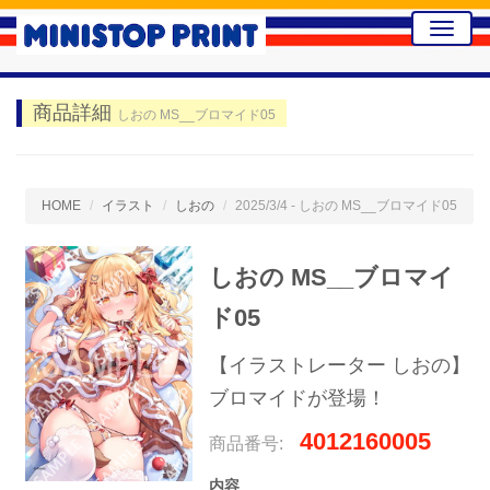
Toggle
naviga
商品詳細
しおの MS__ブロマイド05
HOME
イラスト
しおの
2025/3/4 - しおの MS__ブロマイド05
しおの MS__ブロマイ
ド05
【イラストレーター しおの】
ブロマイドが登場！
4012160005
商品番号:
内容