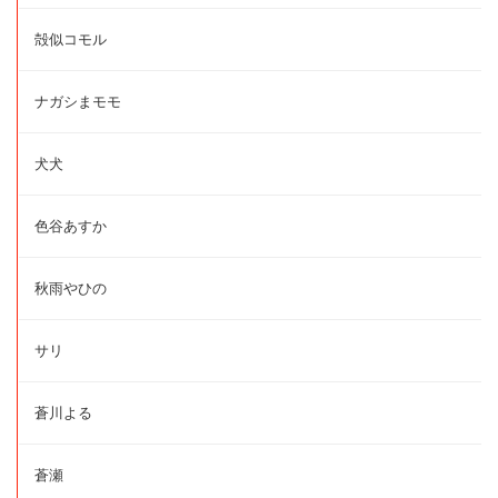
殻似コモル
ナガシまモモ
犬犬
色谷あすか
秋雨やひの
サリ
蒼川よる
蒼瀬