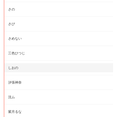
さの
さび
さめない
三色ひつじ
しおの
汐張神奈
沈ム
紫月るな