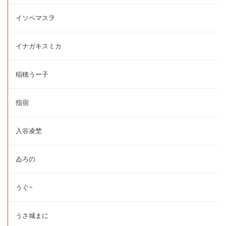
イソベマスヲ
イナガキスミカ
稲穂うー子
指宿
入谷凌埜
ゐろの
うぐ~
うさ城まに