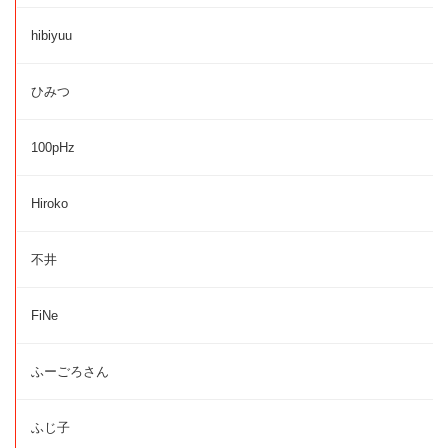
hibiyuu
ひみつ
100pHz
Hiroko
不井
FiNe
ふーごろさん
ふじ子