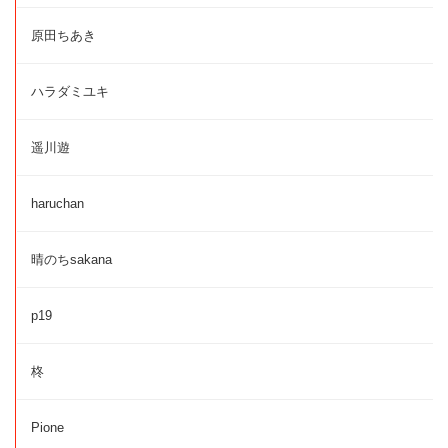
原田ちあき
ハラダミユキ
遥川遊
haruchan
晴のちsakana
p19
柊
Pione