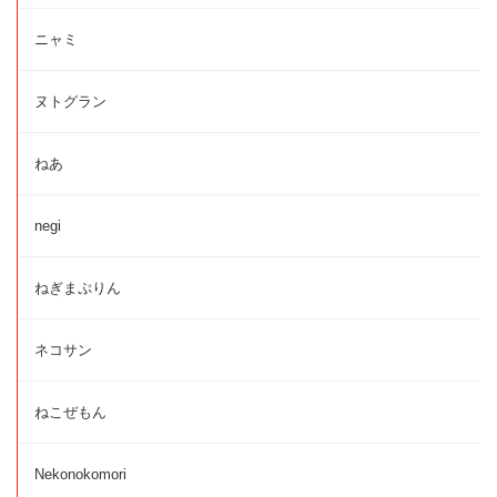
ニャミ
ヌトグラン
ねあ
negi
ねぎまぷりん
ネコサン
ねこぜもん
Nekonokomori