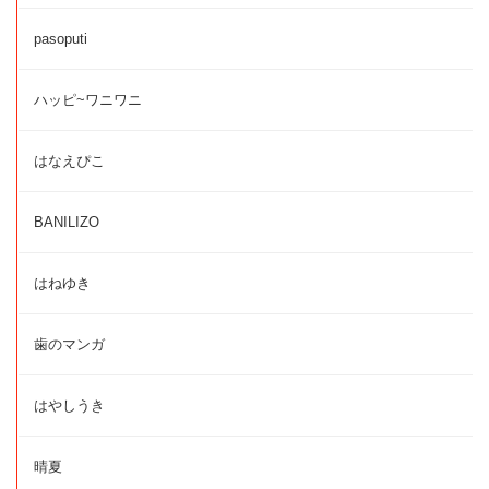
pasoputi
ハッピ~ワニワニ
はなえぴこ
BANILIZO
はねゆき
歯のマンガ
はやしうき
晴夏