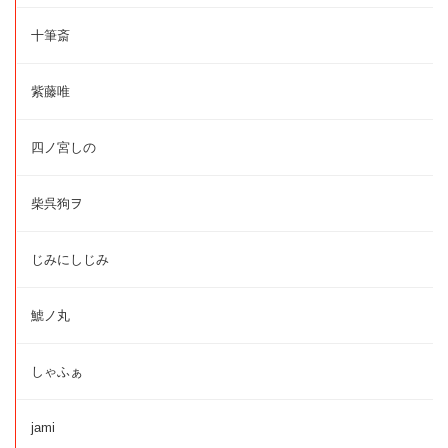
十筆斎
紫藤唯
四ノ宮しの
柴呉狗ヲ
じみにしじみ
鯱ノ丸
しゃふぁ
jami