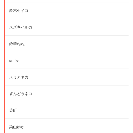
鈴木セイゴ
スズキハルカ
鈴華ねね
smile
スミアヤカ
ずんどうネコ
染町
染山ゆか