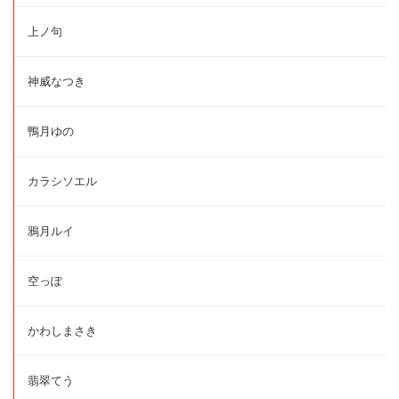
上ノ句
神威なつき
鴨月ゆの
カラシソエル
鴉月ルイ
空っぽ
かわしまさき
翡翠てう