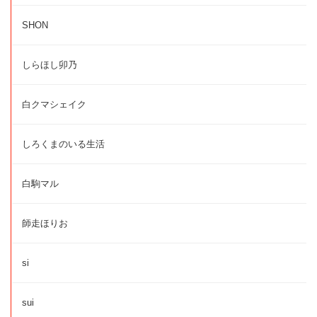
SHON
しらほし卯乃
白クマシェイク
しろくまのいる生活
白駒マル
師走ほりお
si
sui