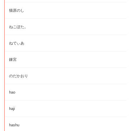
猫原のし
ねこぽた。
ねでぃあ
錬宮
のだかおり
hao
haji
hashu