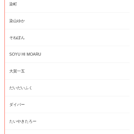
染町
染山ゆか
そねぽん
SOYU HI MOARU
大賀一五
だいだいふく
ダイバー
たいやきたろー