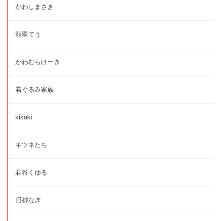
かわしまさき
翡翠てう
かわむらけーき
着ぐるみ家族
kisaki
キツネたち
君谷くゆる
旧都なぎ