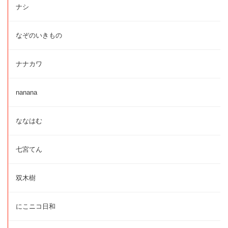
ナシ
なぞのいきもの
ナナカワ
nanana
ななはむ
七宮てん
双木樹
にこニコ日和