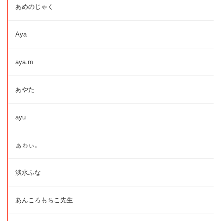
あめのじゃく
Aya
aya.m
あやた
ayu
ぁゎぃ。
淡水ふな
あんころもちこ先生