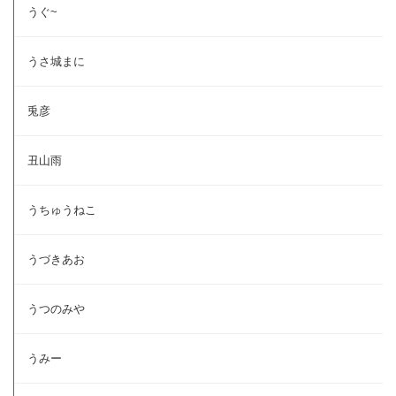
うぐ~
うさ城まに
兎彦
丑山雨
うちゅうねこ
うづきあお
うつのみや
うみー