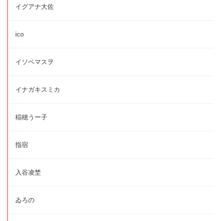
イグアナ大佐
ico
イソベマスヲ
イナガキスミカ
稲穂うー子
指宿
入谷凌埜
ゐろの