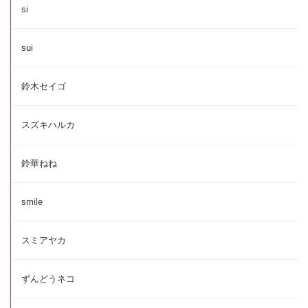
si
sui
鈴木セイゴ
スズキハルカ
鈴華ねね
smile
スミアヤカ
ずんどうネコ