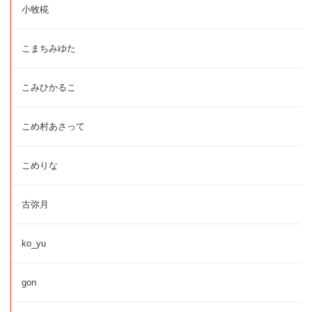
小牧椛
こまちみゆた
こみひかるこ
こめ村あさって
こめりな
古弥月
ko_yu
gon