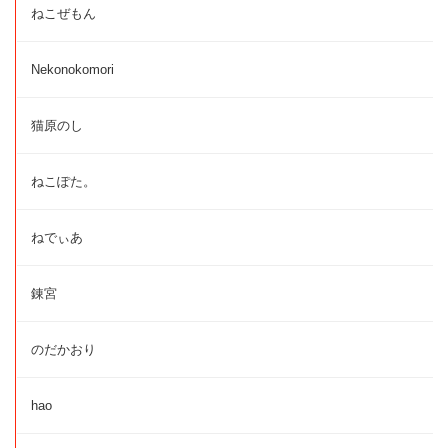
ねこぜもん
Nekonokomori
猫原のし
ねこぽた。
ねでぃあ
錬宮
のだかおり
hao