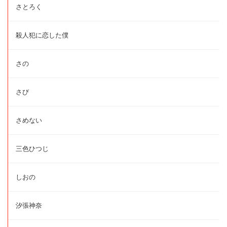
さとろく
殺人犯に恋した僕
さの
さび
さめない
三色ひつじ
しおの
汐張神奈