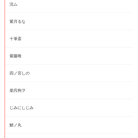
沈ム
紫月るな
十筆斎
紫藤唯
四ノ宮しの
柴呉狗ヲ
じみにしじみ
鯱ノ丸