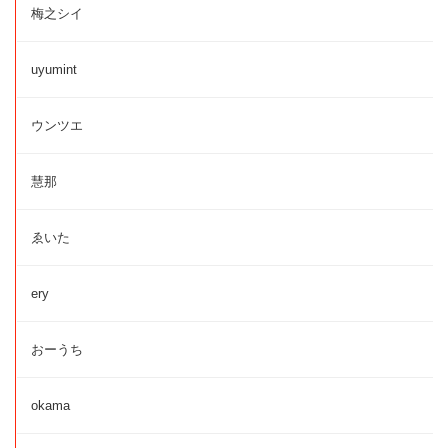
梅之シイ
uyumint
ウンツエ
慧那
ゑいた
ery
おーうち
okama