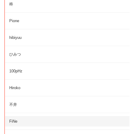
柊
Pione
hibiyuu
ひみつ
100pHz
Hiroko
不井
FiNe