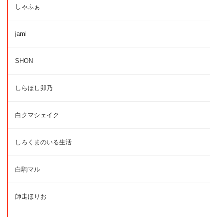
しゃふぁ
jami
SHON
しらほし卯乃
白クマシェイク
しろくまのいる生活
白駒マル
師走ほりお