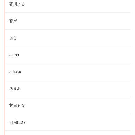
蒼川よる
蒼瀬
あじ
azma
athéko
あまお
甘目もな
雨森ほわ