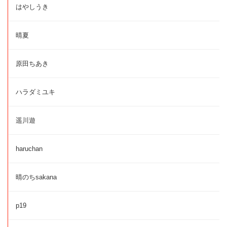
はやしうき
晴夏
原田ちあき
ハラダミユキ
遥川遊
haruchan
晴のちsakana
p19