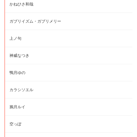
かねひさ和哉
ガブリイズム・ガブリメリー
上ノ句
神威なつき
鴨月ゆの
カラシソエル
鴉月ルイ
空っぽ