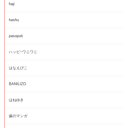
haji
hashu
pasoputi
ハッピ~ワニワニ
はなえぴこ
BANILIZO
はねゆき
歯のマンガ