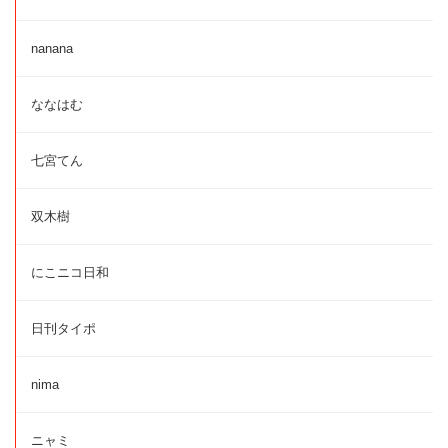
nanana
ななはむ
七宮てん
双木樹
にこニコ日和
日刊タイポ
nima
ニャミ