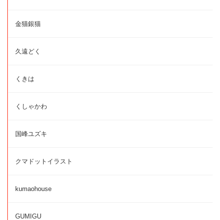
金猫銀猫
久遠どく
くきは
くしゃかわ
国峰ユズキ
クマドットイラスト
kumaohouse
GUMIGU