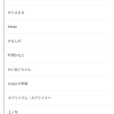
がじゅまる
kanau
かなしの
叶望かなと
かにあじちゃん
かねひさ和哉
ガブリイズム・ガブリメリー
上ノ句