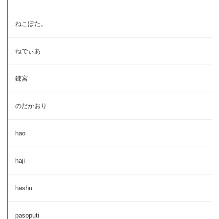
ねこぽた。
ねでぃあ
錬宮
のだかおり
hao
haji
hashu
pasoputi