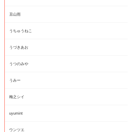
丑山雨
うちゅうねこ
うづきあお
うつのみや
うみー
梅之シイ
uyumint
ウンツエ