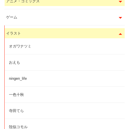
アニメ・コミックス
ゲーム
イラスト
オガワナツミ
おえも
ningen_life
一色十秋
寺田てら
殻似コモル