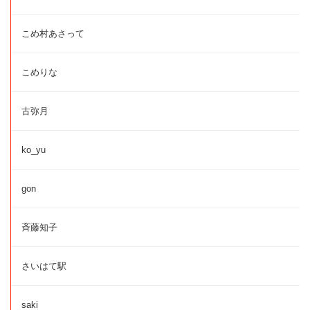
こめ村あさって
こめりな
古弥月
ko_yu
gon
斉藤知子
さいはて駅
saki