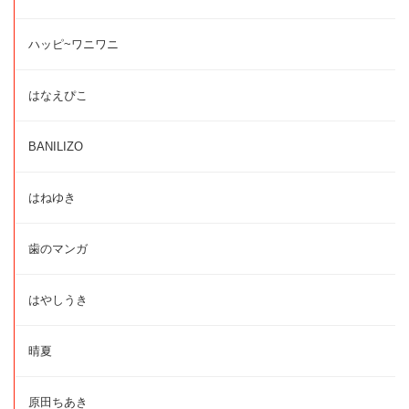
ハッピ~ワニワニ
はなえぴこ
BANILIZO
はねゆき
歯のマンガ
はやしうき
晴夏
原田ちあき