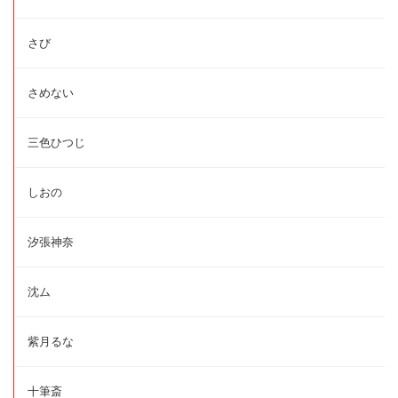
さび
さめない
三色ひつじ
しおの
汐張神奈
沈ム
紫月るな
十筆斎