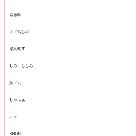
紫藤唯
四ノ宮しの
柴呉狗ヲ
じみにしじみ
鯱ノ丸
しゃふぁ
jami
SHON