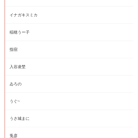
イナガキスミカ
稲穂うー子
指宿
入谷凌埜
ゐろの
うぐ~
うさ城まに
兎彦