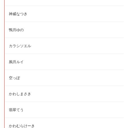
神威なつき
鴨月ゆの
カラシソエル
鴉月ルイ
空っぽ
かわしまさき
翡翠てう
かわむらけーき