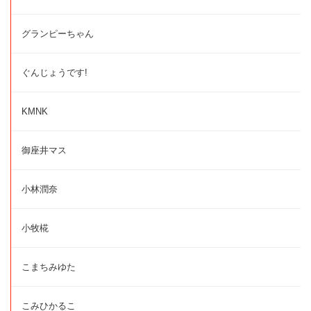
グランピーちゃん
ぐんじょうです!
KMNK
御座井マス
小林潤奈
小牧椛
こまちみゆた
こみひかるこ