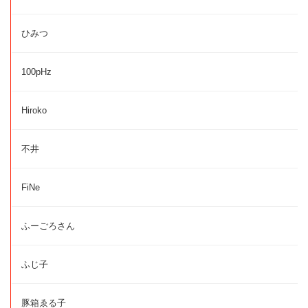
ひみつ
100pHz
Hiroko
不井
FiNe
ふーごろさん
ふじ子
豚箱ゑる子