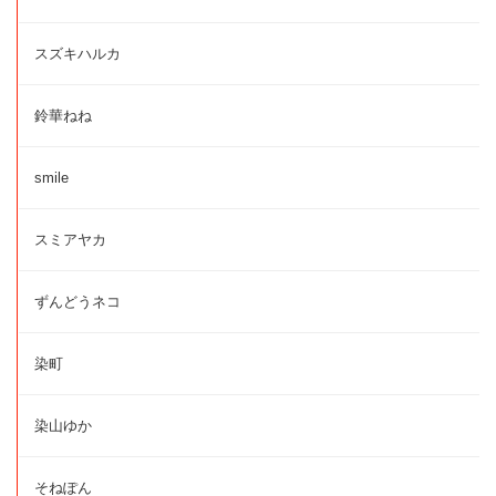
スズキハルカ
鈴華ねね
smile
スミアヤカ
ずんどうネコ
染町
染山ゆか
そねぽん