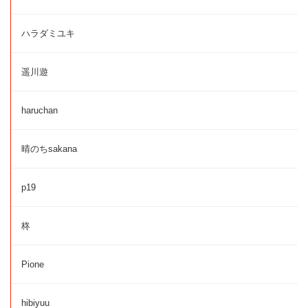
ハラダミユキ
遥川遊
haruchan
晴のちsakana
p19
柊
Pione
hibiyuu