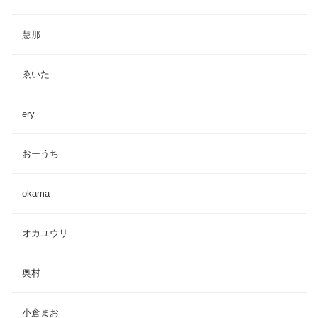
慧那
ゑいた
ery
おーうち
okama
オカユウリ
奥村
小倉まお