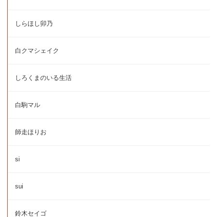
しらほし卯乃
白クマシェイク
しろくまのいる生活
白駒マル
師走ほりお
si
sui
鈴木セイゴ