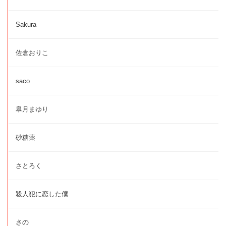
Sakura
佐倉おりこ
saco
皐月まゆり
砂糖薬
さとろく
殺人犯に恋した僕
さの