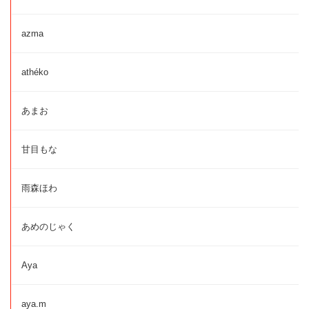
azma
athéko
あまお
甘目もな
雨森ほわ
あめのじゃく
Aya
aya.m