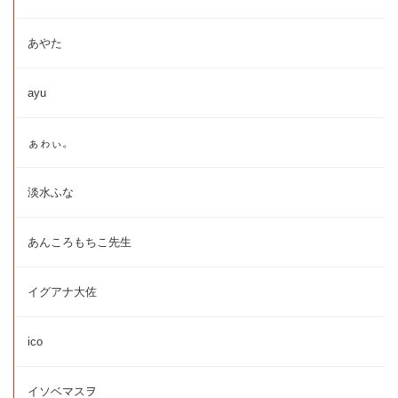
あやた
ayu
ぁゎぃ。
淡水ふな
あんころもちこ先生
イグアナ大佐
ico
イソベマスヲ