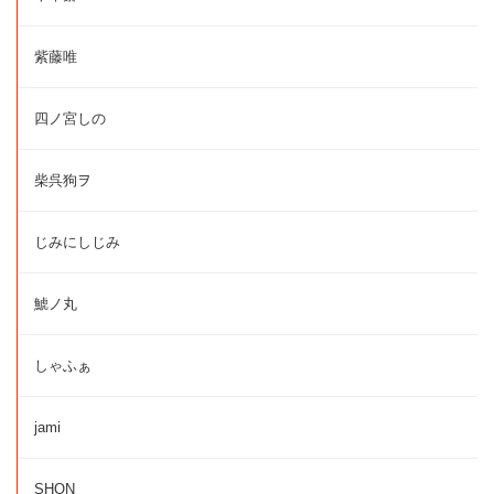
紫藤唯
四ノ宮しの
柴呉狗ヲ
じみにしじみ
鯱ノ丸
しゃふぁ
jami
SHON