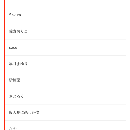
Sakura
佐倉おりこ
saco
皐月まゆり
砂糖薬
さとろく
殺人犯に恋した僕
さの