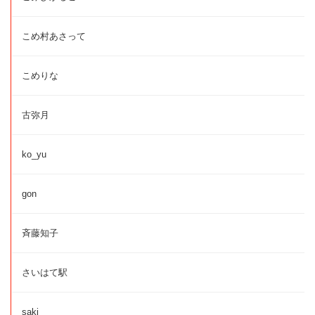
こめ村あさって
こめりな
古弥月
ko_yu
gon
斉藤知子
さいはて駅
saki