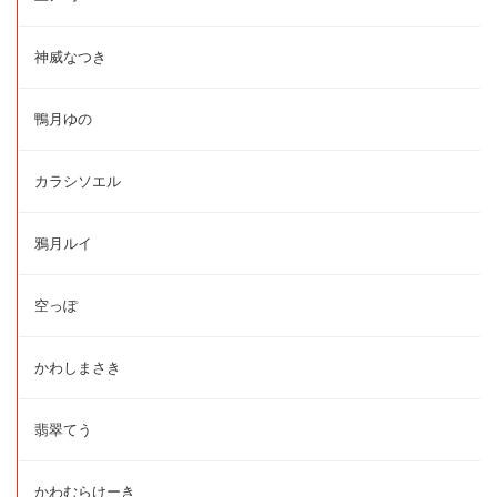
神威なつき
鴨月ゆの
カラシソエル
鴉月ルイ
空っぽ
かわしまさき
翡翠てう
かわむらけーき