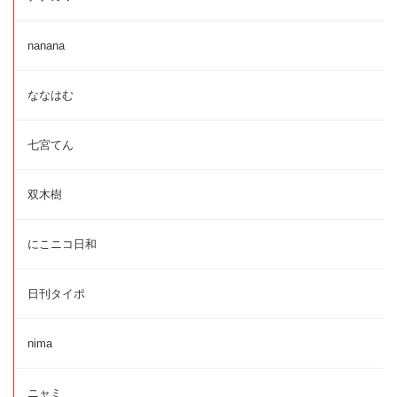
nanana
ななはむ
七宮てん
双木樹
にこニコ日和
日刊タイポ
nima
ニャミ