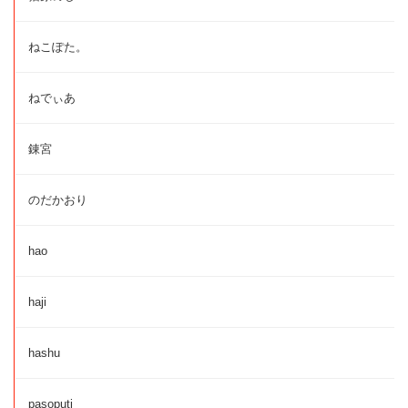
ねこぽた。
ねでぃあ
錬宮
のだかおり
hao
haji
hashu
pasoputi