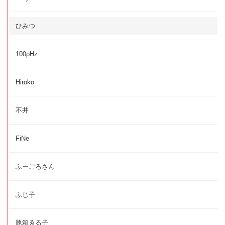
ひみつ
100pHz
Hiroko
不井
FiNe
ふーごろさん
ふじ子
豚箱ゑる子