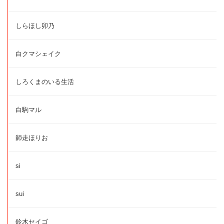
しらほし卯乃
白クマシェイク
しろくまのいる生活
白駒マル
師走ほりお
si
sui
鈴木セイゴ