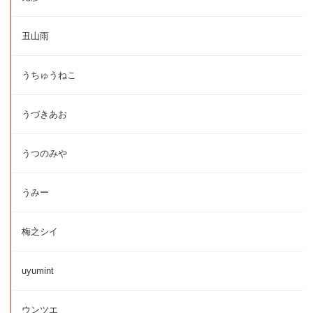
丑山雨
うちゅうねこ
うづきあお
うつのみや
うみー
梅之シイ
uyumint
ウンツエ