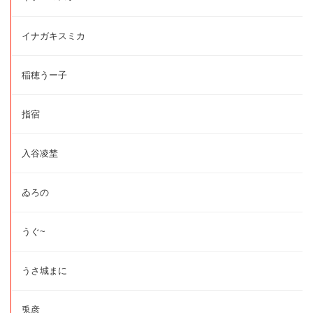
イナガキスミカ
稲穂うー子
指宿
入谷凌埜
ゐろの
うぐ~
うさ城まに
兎彦