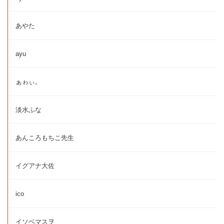
あやた
ayu
ぁゎぃ。
淡水ふな
あんころもちこ先生
イグアナ大佐
ico
イソベマスヲ