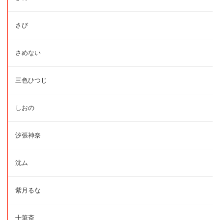
さび
さめない
三色ひつじ
しおの
汐張神奈
沈ム
紫月るな
十筆斎