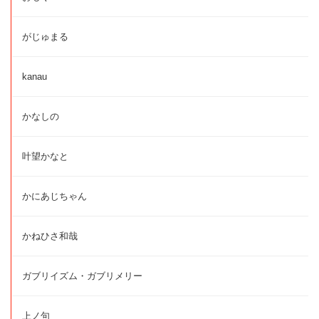
がじゅまる
kanau
かなしの
叶望かなと
かにあじちゃん
かねひさ和哉
ガブリイズム・ガブリメリー
上ノ句