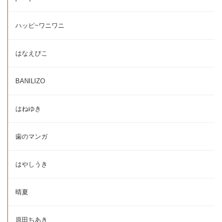
ハッピ~ワニワニ
はなえぴこ
BANILIZO
はねゆき
歯のマンガ
はやしうき
晴夏
原田ちあき