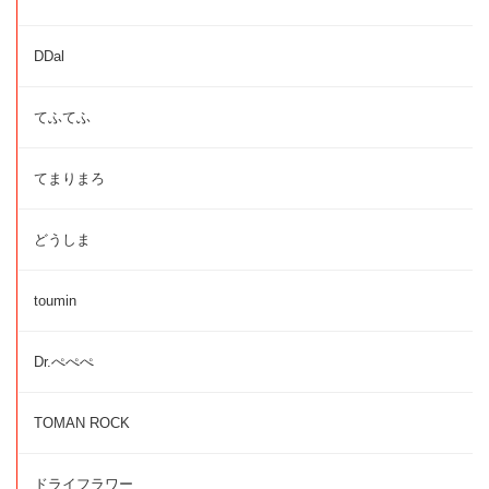
DDal
てふてふ
てまりまろ
どうしま
toumin
Dr.ぺぺぺ
TOMAN ROCK
ドライフラワー