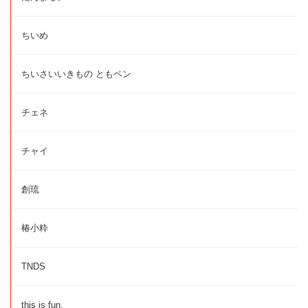
ちいめ
ちいさいいきもの ともペン
チェネ
チャイ
創琉
椿小粋
TNDS
this is fun.