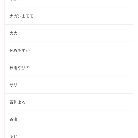
ナガシまモモ
犬犬
色谷あすか
秋雨やひの
サリ
蒼川よる
蒼瀬
あじ