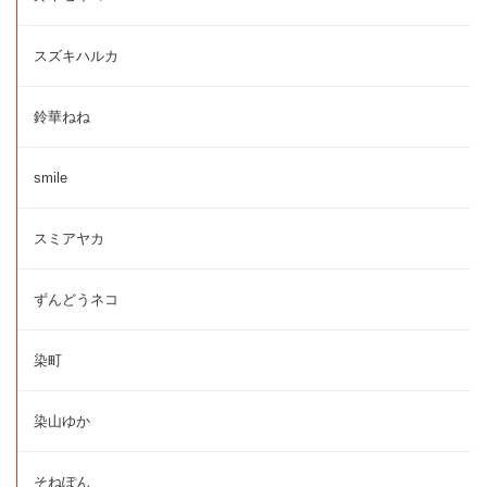
スズキハルカ
鈴華ねね
smile
スミアヤカ
ずんどうネコ
染町
染山ゆか
そねぽん