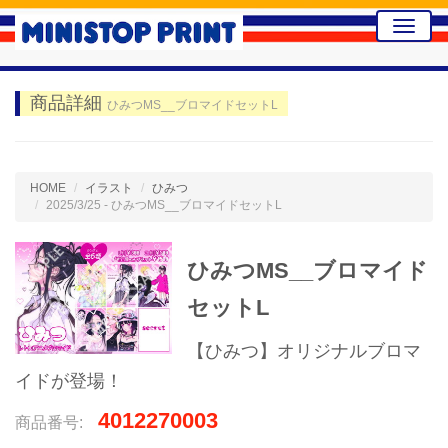
Toggle
naviga
商品詳細
ひみつMS__ブロマイドセットL
HOME
イラスト
ひみつ
2025/3/25 - ひみつMS__ブロマイドセットL
ひみつMS__ブロマイド
セットL
【ひみつ】オリジナルブロマ
イドが登場！
4012270003
商品番号: