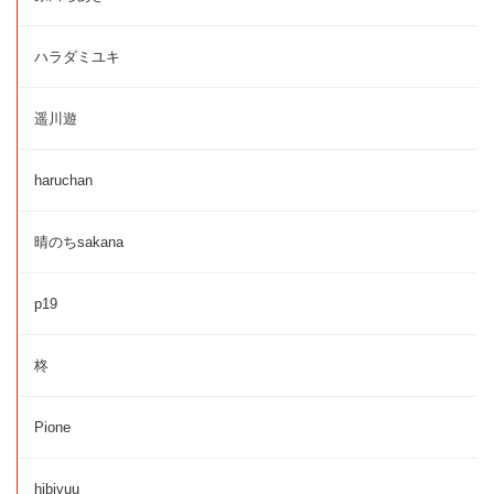
ハラダミユキ
遥川遊
haruchan
晴のちsakana
p19
柊
Pione
hibiyuu