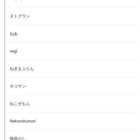
ヌトグラン
ねあ
negi
ねぎまぷりん
ネコサン
ねこぜもん
Nekonokomori
猫原のし