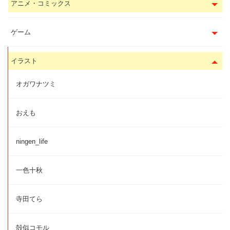
アニメ・コミックス
ゲーム
イラスト
オガワナツミ
おえも
ningen_life
一色十秋
寺田てら
殻似コモル