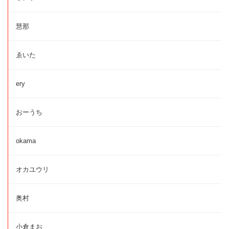
慧那
ゑいた
ery
おーうち
okama
オカユウリ
奥村
小倉まお