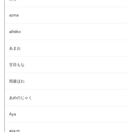
azma
athéko
あまお
甘目もな
雨森ほわ
あめのじゃく
Aya
aya.m