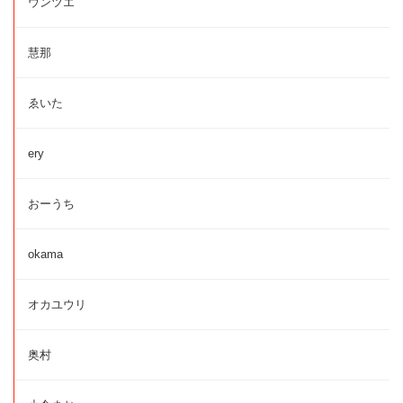
ウンツエ
慧那
ゑいた
ery
おーうち
okama
オカユウリ
奥村