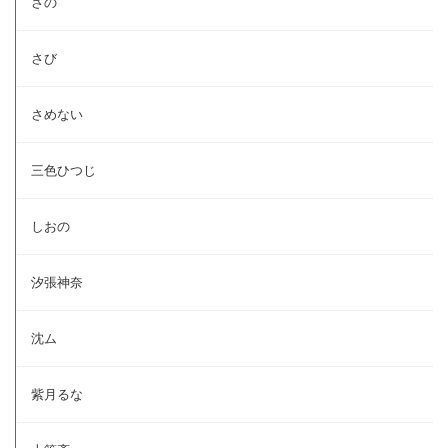
さの
さび
さめない
三色ひつじ
しおの
汐張神奈
沈ム
紫月るな