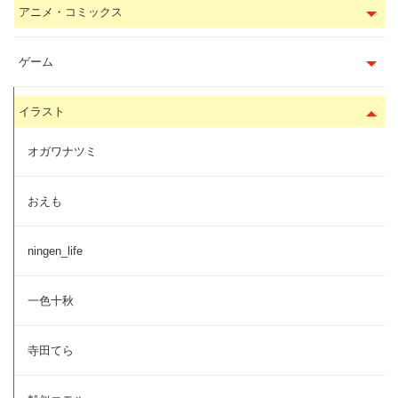
アニメ・コミックス
ゲーム
イラスト
オガワナツミ
おえも
ningen_life
一色十秋
寺田てら