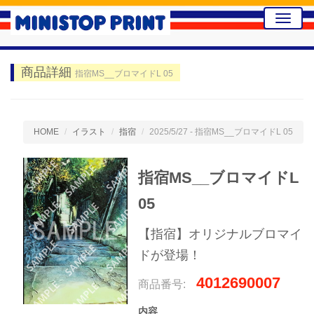
Toggle
naviga
商品詳細
指宿MS__ブロマイドL 05
HOME
イラスト
指宿
2025/5/27 - 指宿MS__ブロマイドL 05
指宿MS__ブロマイドL
05
【指宿】オリジナルブロマイ
ドが登場！
4012690007
商品番号:
内容