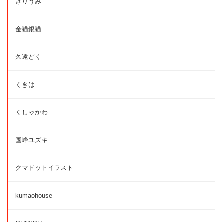
きりうみ
金猫銀猫
久遠どく
くきは
くしゃかわ
国峰ユズキ
クマドットイラスト
kumaohouse