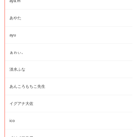
aya.m
あやた
ayu
ぁゎぃ。
淡水ふな
あんころもちこ先生
イグアナ大佐
ico