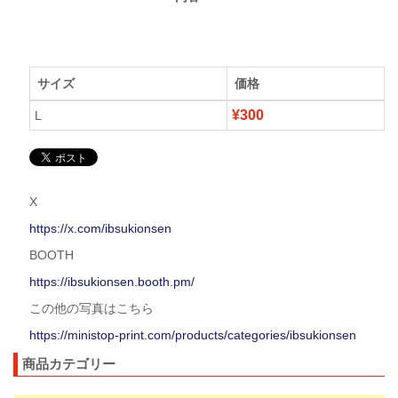
サイズ
価格
¥300
L
X
https://x.com/ibsukionsen
BOOTH
https://ibsukionsen.booth.pm/
この他の写真はこちら
https://ministop-print.com/products/categories/ibsukionsen
商品カテゴリー