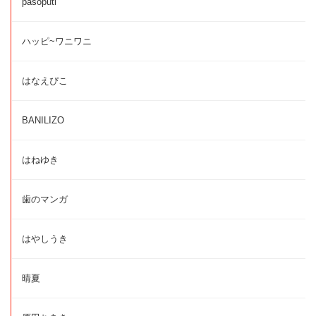
pasoputi
ハッピ~ワニワニ
はなえぴこ
BANILIZO
はねゆき
歯のマンガ
はやしうき
晴夏