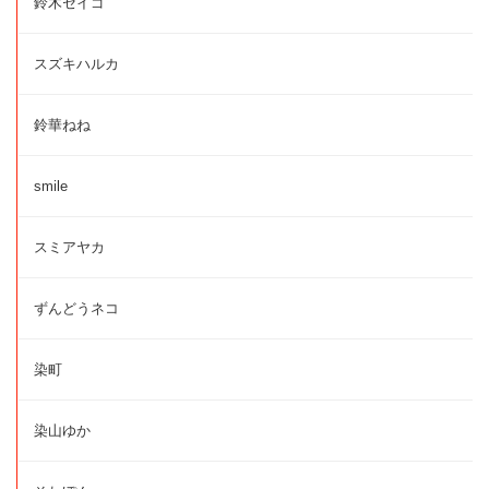
鈴木セイゴ
スズキハルカ
鈴華ねね
smile
スミアヤカ
ずんどうネコ
染町
染山ゆか