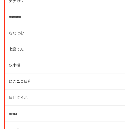
ナナカワ
nanana
ななはむ
七宮てん
双木樹
にこニコ日和
日刊タイポ
nima