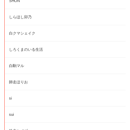
SHON
しらほし卯乃
白クマシェイク
しろくまのいる生活
白駒マル
師走ほりお
si
sui