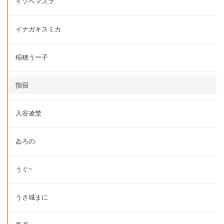
イソベマスヲ
イナガキスミカ
稲穂うー子
指宿
入谷凌埜
ゐろの
うぐ~
うさ城まに