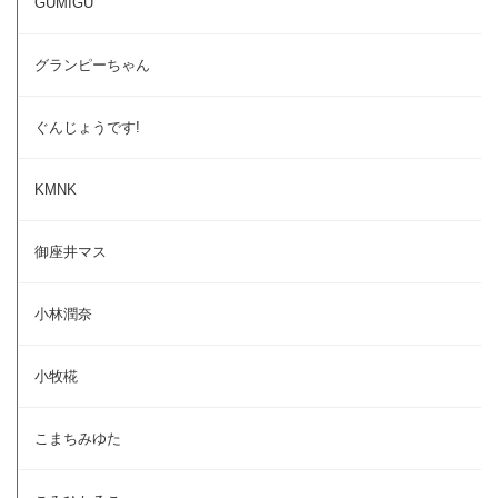
GUMIGU
グランピーちゃん
ぐんじょうです!
KMNK
御座井マス
小林潤奈
小牧椛
こまちみゆた