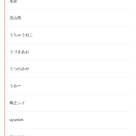
兎彦
丑山雨
うちゅうねこ
うづきあお
うつのみや
うみー
梅之シイ
uyumint