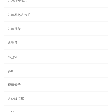
こみひかるこ
こめ村あさって
こめりな
古弥月
ko_yu
gon
斉藤知子
さいはて駅