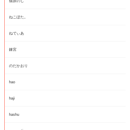
猫原のし
ねこぽた。
ねでぃあ
錬宮
のだかおり
hao
haji
hashu