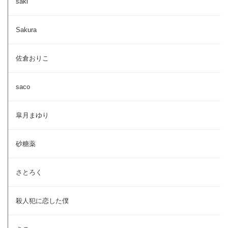
saki
Sakura
佐倉おりこ
saco
皐月まゆり
砂糖薬
さとろく
殺人犯に恋した僕