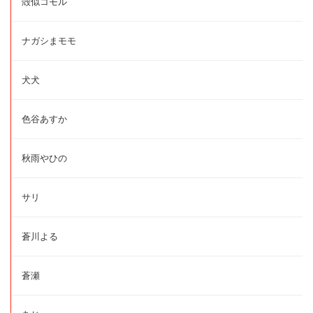
殻似コモル
ナガシまモモ
犬犬
色谷あすか
秋雨やひの
サリ
蒼川よる
蒼瀬