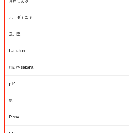
原田ちあき
ハラダミユキ
遥川遊
haruchan
晴のちsakana
p19
柊
Pione