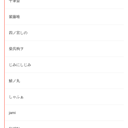
十筆斎
紫藤唯
四ノ宮しの
柴呉狗ヲ
じみにしじみ
鯱ノ丸
しゃふぁ
jami