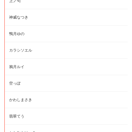
上ノ句
神威なつき
鴨月ゆの
カラシソエル
鴉月ルイ
空っぽ
かわしまさき
翡翠てう