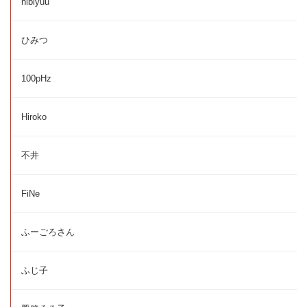
hibiyuu
ひみつ
100pHz
Hiroko
不井
FiNe
ふーごろさん
ふじ子