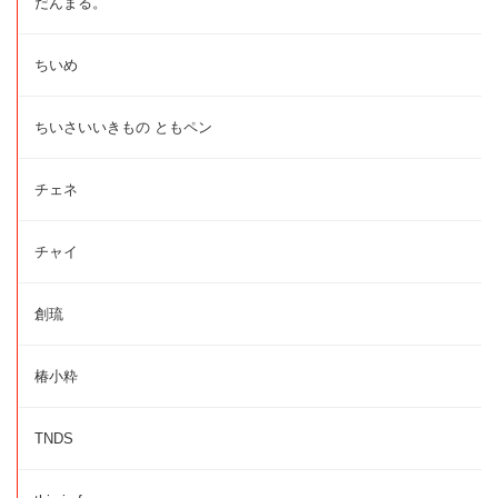
だんまる。
ちいめ
ちいさいいきもの ともペン
チェネ
チャイ
創琉
椿小粋
TNDS