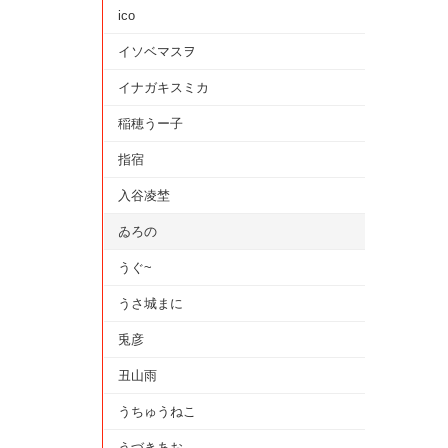
ico
イソベマスヲ
イナガキスミカ
稲穂うー子
指宿
入谷凌埜
ゐろの
うぐ~
うさ城まに
兎彦
丑山雨
うちゅうねこ
うづきあお