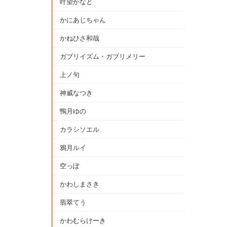
叶望かなと
かにあじちゃん
かねひさ和哉
ガブリイズム・ガブリメリー
上ノ句
神威なつき
鴨月ゆの
カラシソエル
鴉月ルイ
空っぽ
かわしまさき
翡翠てう
かわむらけーき