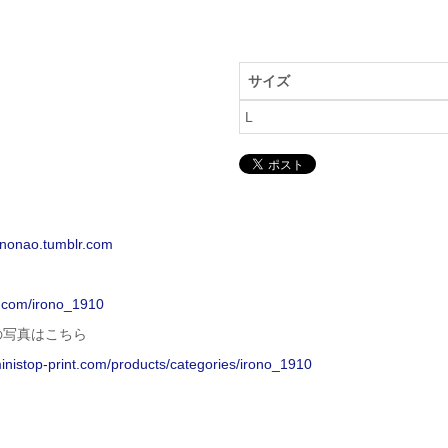
サイズ
L
rononao.tumblr.com
x.com/irono_1910
の写真はこちら
ministop-print.com/products/categories/irono_1910