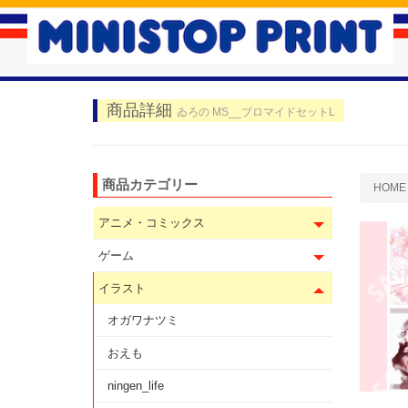
商品詳細
ゐろの MS__ブロマイドセットL
商品カテゴリー
HOME
アニメ・コミックス
ゲーム
イラスト
オガワナツミ
おえも
ningen_life