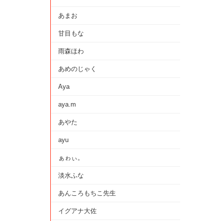
あまお
甘目もな
雨森ほわ
あめのじゃく
Aya
aya.m
あやた
ayu
ぁゎぃ。
淡水ふな
あんころもちこ先生
イグアナ大佐