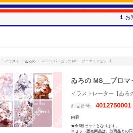
お
イラスト
ゐろの
2025/5/27 - ゐろの MS__ブロマイドセットL
ゐろの MS__ブロ
イラストレーター【ゐろ
4012750001
商品番号:
内容
★全6種セットとなります。

※セット販売商品は、他商品との同