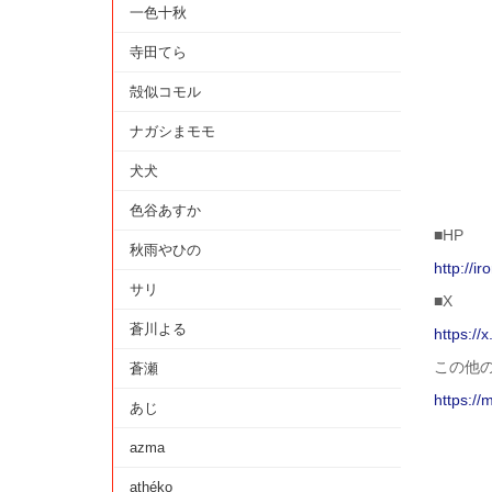
一色十秋
寺田てら
殻似コモル
ナガシまモモ
犬犬
色谷あすか
■HP
秋雨やひの
http://i
サリ
■X
蒼川よる
https://
この他
蒼瀬
https://
あじ
azma
athéko