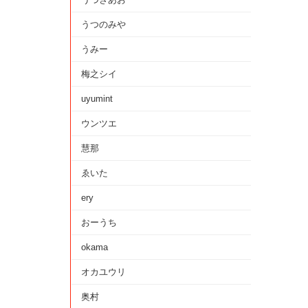
うつのみや
うみー
梅之シイ
uyumint
ウンツエ
慧那
ゑいた
ery
おーうち
okama
オカユウリ
奥村