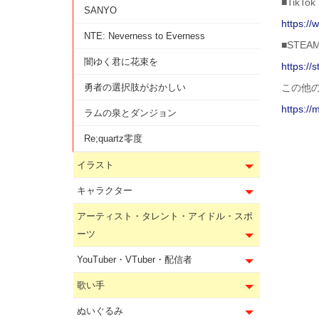
■TikTok
SANYO
https:/
NTE: Neverness to Everness
■STEA
闇ゆく君に花束を
https:/
勇者の選択肢がおかしい
この他
https://
ラムの泉とダンジョン
Re;quartz零度
イラスト
キャラクター
アーティスト・タレント・アイドル・スポ
ーツ
YouTuber・VTuber・配信者
歌い手
ぬいぐるみ