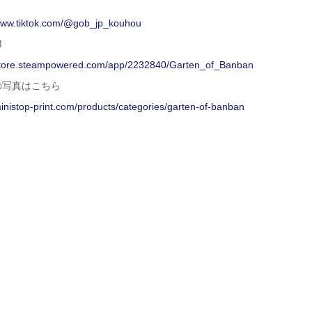
/www.tiktok.com/@gob_jp_kouhou
M
/store.steampowered.com/app/2232840/Garten_of_Banban
の写真はこちら
ministop-print.com/products/categories/garten-of-banban