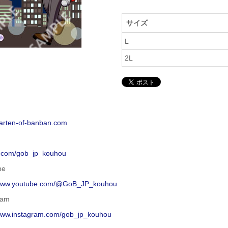
サイズ
L
2L
garten-of-banban.com
/x.com/gob_jp_kouhou
be
/www.youtube.com/@GoB_JP_kouhou
ram
/www.instagram.com/gob_jp_kouhou