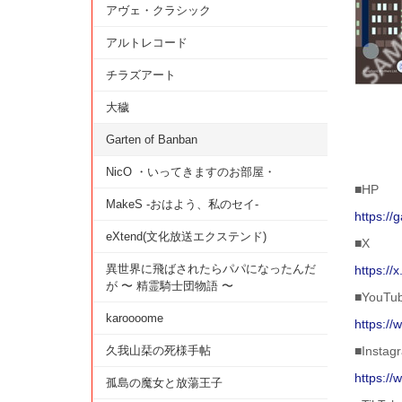
アヴェ・クラシック
アルトレコード
チラズアート
大穢
Garten of Banban
NicO ・いってきますのお部屋・
■HP
MakeS -おはよう、私のセイ-
https://
eXtend(文化放送エクステンド)
■X
異世界に飛ばされたらパパになったんだ
https:/
が 〜 精霊騎士団物語 〜
■YouTu
karoooome
https:/
久我山栞の死様手帖
■Instag
https:/
孤島の魔女と放蕩王子