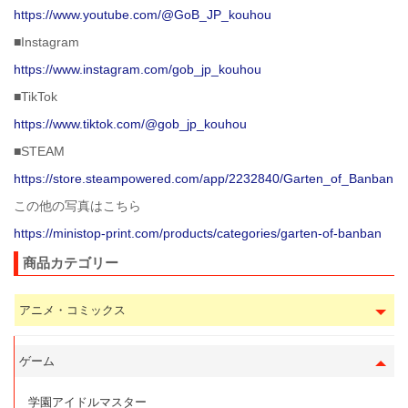
https://www.youtube.com/@GoB_JP_kouhou
■Instagram
https://www.instagram.com/gob_jp_kouhou
■TikTok
https://www.tiktok.com/@gob_jp_kouhou
■STEAM
https://store.steampowered.com/app/2232840/Garten_of_Banban
この他の写真はこちら
https://ministop-print.com/products/categories/garten-of-banban
商品カテゴリー
アニメ・コミックス
ゲーム
学園アイドルマスター