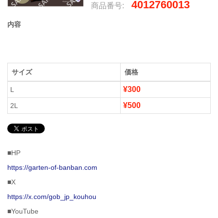
4012760013
商品番号:
内容
サイズ
価格
¥300
L
¥500
2L
■HP
https://garten-of-banban.com
■X
https://x.com/gob_jp_kouhou
■YouTube