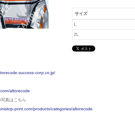
サイズ
L
2L
altorecode.success-corp.co.jp/
x.com/altorecode
の写真はこちら
ministop-print.com/products/categories/altorecode