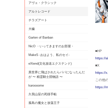
アヴェ・クラシック
アルトレコード
チラズアート
大穢
Garten of Banban
NicO ・いってきますのお部屋・
■HP
MakeS -おはよう、私のセイ-
https://
eXtend(文化放送エクステンド)
■X
異世界に飛ばされたらパパになったんだ
https://
が 〜 精霊騎士団物語 〜
この他
karoooome
https://
久我山栞の死様手帖
孤島の魔女と放蕩王子