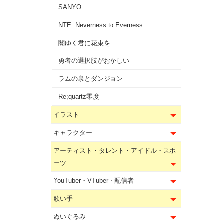
SANYO
NTE: Neverness to Everness
闇ゆく君に花束を
勇者の選択肢がおかしい
ラムの泉とダンジョン
Re;quartz零度
イラスト
キャラクター
アーティスト・タレント・アイドル・スポ
ーツ
YouTuber・VTuber・配信者
歌い手
ぬいぐるみ