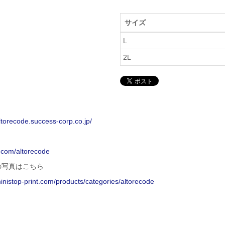
サイズ
L
2L
altorecode.success-corp.co.jp/
x.com/altorecode
の写真はこちら
ministop-print.com/products/categories/altorecode