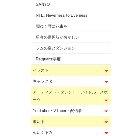
SANYO
NTE: Neverness to Everness
闇ゆく君に花束を
勇者の選択肢がおかしい
ラムの泉とダンジョン
Re;quartz零度
イラスト
キャラクター
アーティスト・タレント・アイドル・スポ
ーツ
YouTuber・VTuber・配信者
歌い手
ぬいぐるみ