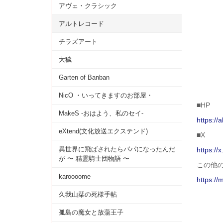
アヴェ・クラシック
アルトレコード
チラズアート
大穢
Garten of Banban
NicO ・いってきますのお部屋・
■HP
MakeS -おはよう、私のセイ-
https://
eXtend(文化放送エクステンド)
■X
異世界に飛ばされたらパパになったんだ
https://
が 〜 精霊騎士団物語 〜
この他
karoooome
https://
久我山栞の死様手帖
孤島の魔女と放蕩王子