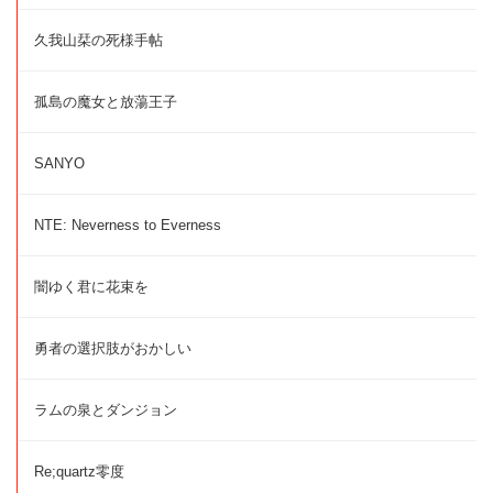
久我山栞の死様手帖
孤島の魔女と放蕩王子
SANYO
NTE: Neverness to Everness
闇ゆく君に花束を
勇者の選択肢がおかしい
ラムの泉とダンジョン
Re;quartz零度