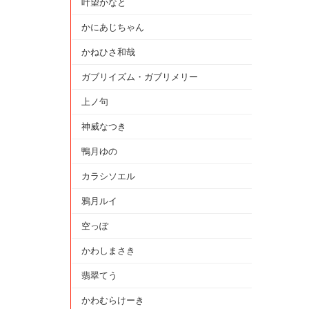
叶望かなと
かにあじちゃん
かねひさ和哉
ガブリイズム・ガブリメリー
上ノ句
神威なつき
鴨月ゆの
カラシソエル
鴉月ルイ
空っぽ
かわしまさき
翡翠てう
かわむらけーき