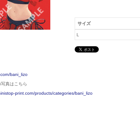
サイズ
L
x.com/bani_lizo
の写真はこちら
ministop-print.com/products/categories/bani_lizo