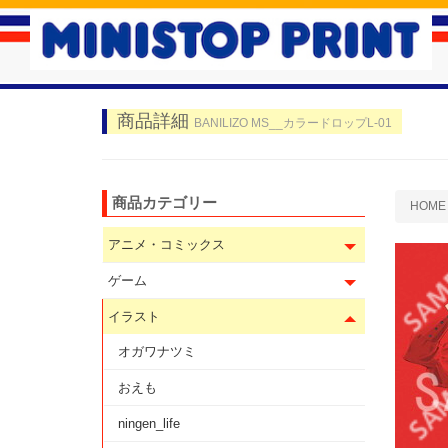
商品詳細
BANILIZO MS__カラードロップL-01
商品カテゴリー
HOME
アニメ・コミックス
ゲーム
イラスト
オガワナツミ
おえも
ningen_life