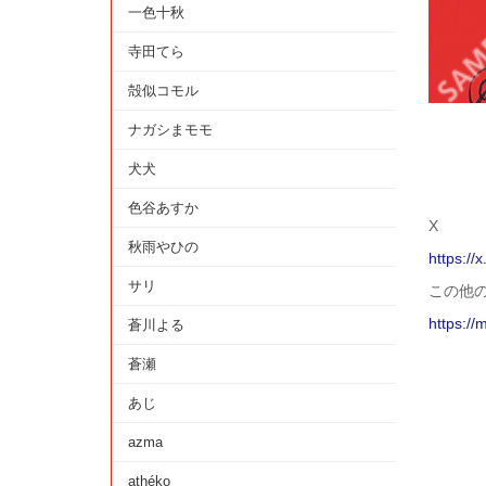
一色十秋
寺田てら
殻似コモル
ナガシまモモ
犬犬
色谷あすか
X
秋雨やひの
https://
サリ
この他
https://
蒼川よる
蒼瀬
あじ
azma
athéko