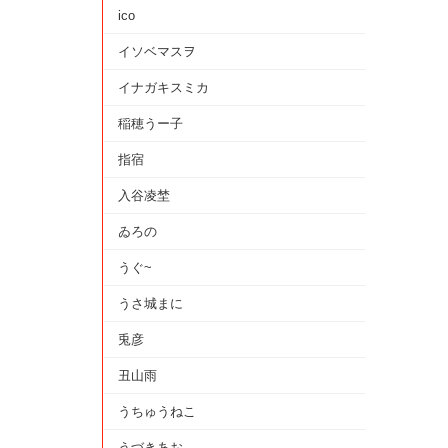
ico
イソベマスヲ
イナガキスミカ
稲穂うー子
指宿
入谷凌埜
ゐろの
うぐ~
うさ城まに
兎彦
丑山雨
うちゅうねこ
うづきあお