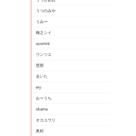
うつのみや
うみー
梅之シイ
uyumint
ウンツエ
慧那
ゑいた
ery
おーうち
okama
オカユウリ
奥村