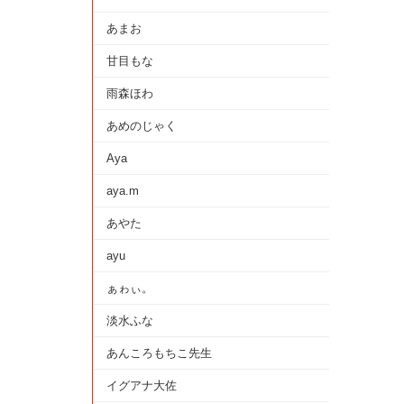
あまお
甘目もな
雨森ほわ
あめのじゃく
Aya
aya.m
あやた
ayu
ぁゎぃ。
淡水ふな
あんころもちこ先生
イグアナ大佐