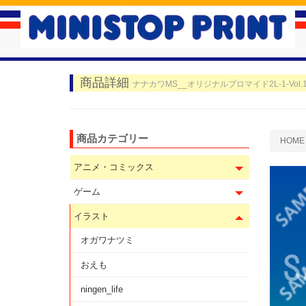
商品詳細
ナナカワMS__オリジナルブロマイド2L-1-Vol.
商品カテゴリー
HOME
アニメ・コミックス
ゲーム
イラスト
オガワナツミ
おえも
ningen_life