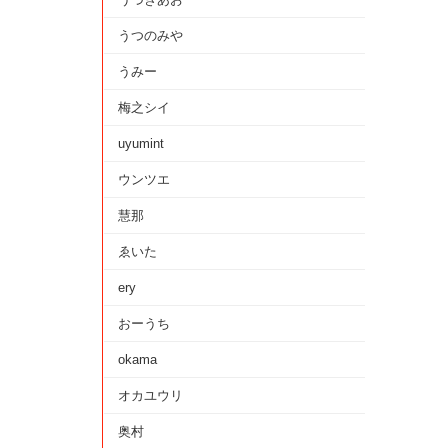
うつのみや
うみー
梅之シイ
uyumint
ウンツエ
慧那
ゑいた
ery
おーうち
okama
オカユウリ
奥村