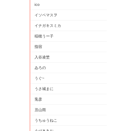
ico
イソベマスヲ
イナガキスミカ
稲穂うー子
指宿
入谷凌埜
ゐろの
うぐ~
うさ城まに
兎彦
丑山雨
うちゅうねこ
うづきあお