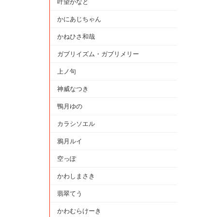
叶望かなと
かにあじちゃん
かねひさ和哉
ガブリイズム・ガブリメリー
上ノ句
神威なつき
鴨月ゆの
カラシソエル
鴉月ルイ
空っぽ
かわしまさき
翡翠てう
かわむらけーき