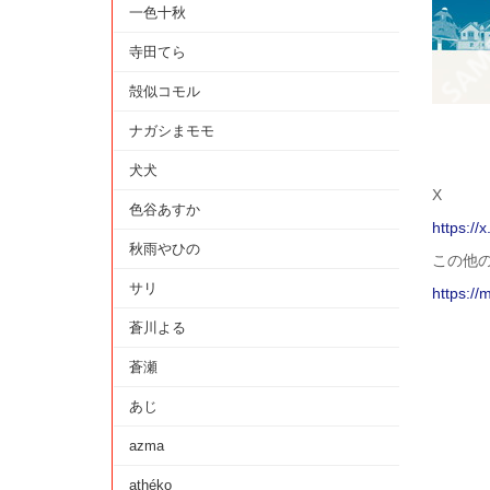
一色十秋
寺田てら
殻似コモル
ナガシまモモ
犬犬
X
色谷あすか
https:/
秋雨やひの
この他
サリ
https://
蒼川よる
蒼瀬
あじ
azma
athéko