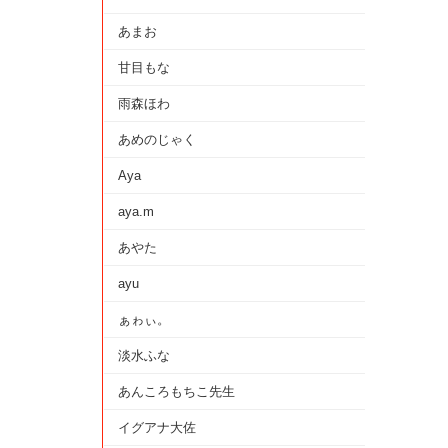
あまお
甘目もな
雨森ほわ
あめのじゃく
Aya
aya.m
あやた
ayu
ぁゎぃ。
淡水ふな
あんころもちこ先生
イグアナ大佐